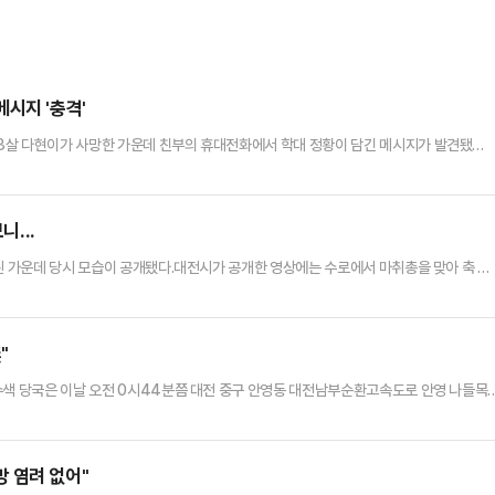
메시지 '충격'
3살 다현이가 사망한 가운데 친부의 휴대전화에서 학대 정황이 담긴 메시지가 발견됐
친부 A씨의 휴대전화를 포렌식해 친모 B씨와의 대화 내역을 확보했다.올해 초 B씨는 A
오빠가 맞아도 아파할 것"이라는 메시지를 보냈다. 이에 대해 경찰 조사에서 A씨는 해당 폭행
.지난 9일 두 사람은 "아이가 경련을 일으키다 의식을 잃었다", …
니...
획된 가운데 당시 모습이 공개됐다.대전시가 공개한 영상에는 수로에서 마취총을 맞아 축 늘
 따르면 늑구는 17일 오전 0시 44분쯤 대전 중구 사정동 오월드에서 약 1.9km 떨어
.포획된 늑구는 오월드 내 동물병원으로 옮겨져 수액 치료를 받고 엑스레이 촬영 등 검사
태였지만 맥박과 체온 등은 모두 정상인 것으로 알려졌다.…
"
수색 당국은 이날 오전 0시44분쯤 대전 중구 안영동 대전남부순환고속도로 안영 나들목
5시30분쯤 중구 침산동 뿌리 공원 인근에서 늑대를 발견했다는 제보를 받고 일대를 수색했
인했으나 오소리로 확인돼 재수색에 나섰다.이후 오후 11시45분쯤 안영IC인근에서 늑구가
 끝에 수의사가 마취총을 쏴 생포할 수 있었다.수색 당국 관계자…
 염려 없어"