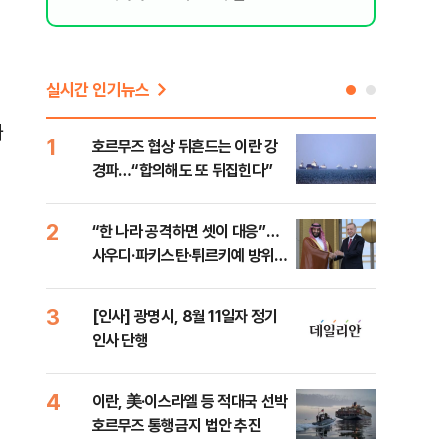
실시간 인기뉴스
짜
1
6
호르무즈 협상 뒤흔드는 이란 강
美 
경파…“합의해도 또 뒤집힌다”
일자
2
7
“한 나라 공격하면 셋이 대응”…
"실
사우디·파키스탄·튀르키예 방위동
투협
맹 출범
분석
3
8
[인사] 광명시, 8월 11일자 정기
北 
인사 단행
미일
다”
4
9
이란, 美·이스라엘 등 적대국 선박
[데
호르무즈 통행금지 법안 추진
켜진