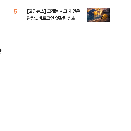
오른
5
10
[코인뉴스] 고래는 사고 개인은
“우
관망…비트코인 엇갈린 신호
러…
판