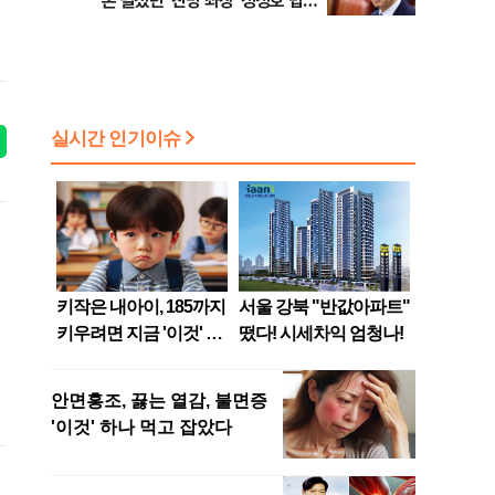
론 펼쳤던 '친명 좌장' 정성호 법무
부 장관 [뉴스속인물]