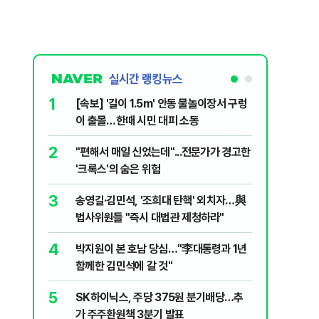
치
실시간 랭킹뉴스
1
6
[속보] '길이 1.5m' 안동 물놀이장서 구렁
'국장만 
이 출몰…한때 시민 대피 소동
'부글부글
2
7
"편해서 매일 신었는데"...전문가가 경고한
“우크라
'크록스'의 숨은 위험
유 3만t
3
8
송영길·김민석, '조희대 탄핵' 외치자…與
정청래 "
법사위원들 "즉시 대법관 제청하라"
민석 "자
4
9
박지원이 본 호남 당심…"李대통령과 1년
이란, 美
함께한 김민석에 갈 것"
즈 통행금
5
10
SK하이닉스, 주당 375원 분기배당…추
[데일리 
가 주주환원책 3분기 발표
민...홈