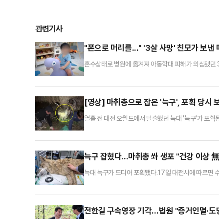
관련기사
"폰으로 머리를..." '3살 사망' 친모가 보낸 
혼수상태로 병원에 옮겨져 아동학대 피해가 의심됐던 
다.16일 연합뉴스TV에 따르면 경찰은 최근 다현이의 
에게 "폰으로 머리를 세게 때리는 게 어디 있냐"며 "
을 인정했으나 아이 사망과 관련된 학대 혐의는 부인했다
[영상] 마취총으로 잡은 '늑구', 포획 당시 보
열흘 전 대전 오월드에서 탈출했던 늑대 '늑구'가 포
어진 늑구가 사람들에 의해 옮겨지는 장면이 담겼다.시에
안영동 안영IC 인근 수로에서 마취총을 맞고 포획됐다
받았다. 그동안 먹이를 제대로 먹지 못해 다소 마른 상
늑구 잡혔다...마취총 쏴 생포 "건강 이상 無
늑대 늑구가 드디어 포획됐다.17일 대전시에 따르면 
(IC) 인근에서 늑구를 포획했다.전날인 16일 오후 
고, 오후 9시54분쯤 인근에서 늑구 추정 개체를 확
발견됐고, 17일 0시15분 약 30분에 걸친 포획 작전
전한길 구속영장 기각…법원 "증거인멸·도망