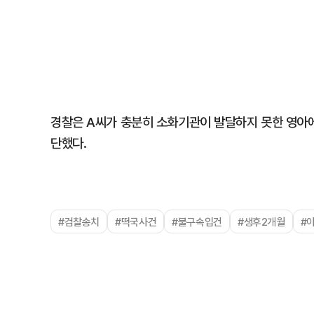
경찰은 A씨가 충분히 소화기관이 발달하지 못한 영아에
단했다.
#검찰송치
#떡국사건
#불구속입건
#생후2개월
#