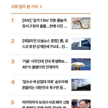
사회 많이 본 기사
1
[속보] '길이 1.5m' 안동 물놀이
장서 구렁이 출몰…한때 시민 대
피 소동
2
[데일리안 오늘뉴스 종합] 美, 포
스코 후판 상계관세 1%대…천하
람, 의원 최초 논산훈련소 2박3일
'입소'
3
‘가을’ 시작인데 전국 폭염특보…
40℃ 불볕더위 언제까지
4
'압수수색·성접대 의혹' 송두리째
흔들리는 대한민국 축구판 등
[8/7(금) 데일리안 출근길 뉴스]
5
마지막까지 보완수사권 폐지 신중