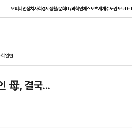
오피니언
정치
사회
경제
생활/문화
IT/과학
연예
스포츠
세계
수도권
포토
D-
사회일반
母, 결국...