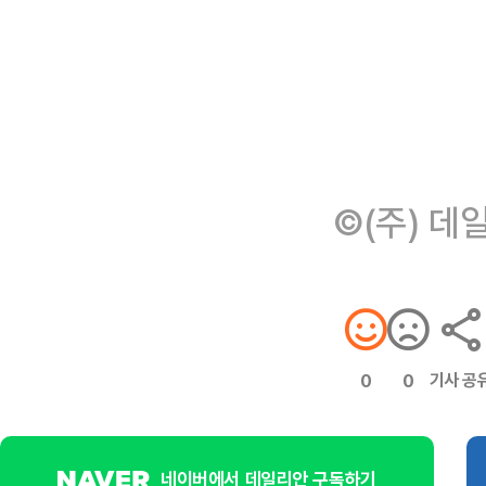
©(주) 데
기사 공
0
0
네이버에서 데일리안 구독하기