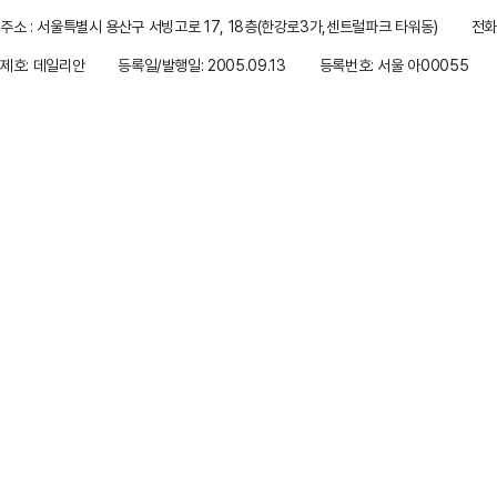
주소 : 서울특별시 용산구 서빙고로 17, 18층(한강로3가,센트럴파크 타워동)
전화 
제호: 데일리안
등록일/발행일: 2005.09.13
등록번호: 서울 아00055