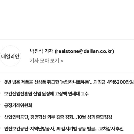
박진석 기자 (realstone@dailian.co.kr)
기사 모아 보기 >
8년 넘은 제품을 신상품 취급한 '농협하나로유통'…과징금 4억6200만원
보건산업진흥원 신임 원장에 고상백 연세대 교수
공정거래위원회
산업인력공단, 경영혁신 외부 검증 강화…10월 성과 종합점검
안전보건공단-지역난방공사, AI 감사기법 공동 발굴…교차감사 추진