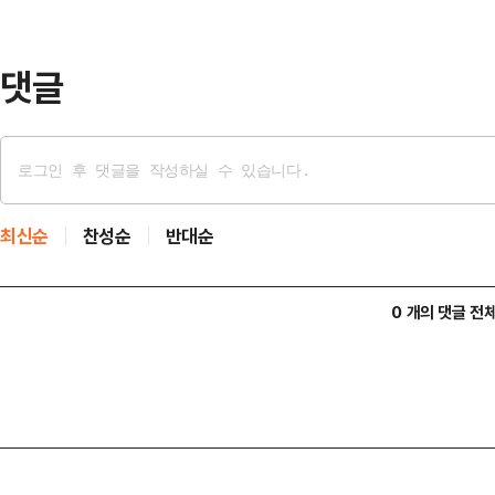
은 없다"면서 "대놓고 테러를 응원
"이란 국민…
댓글
최신순
찬성순
반대순
0 개의 댓글 전