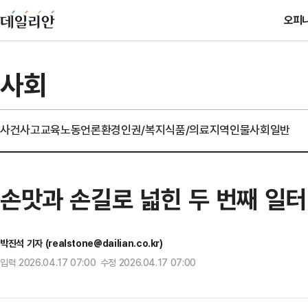
오피
사회
사건사고
교육
노동
언론
환경
인권/복지
식품/의료
지역
인물
사회일반
손맛과 손길로 넓힌 두 번째 일터
박진석 기자 (realstone@dailian.co.kr)
입력 2026.04.17 07:00 수정 2026.04.17 07:00