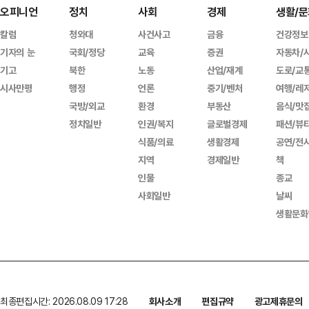
오피니언
정치
사회
경제
생활/문
칼럼
청와대
사건사고
금융
건강정보
기자의 눈
국회/정당
교육
증권
자동차/
기고
북한
노동
산업/재계
도로/교
시사만평
행정
언론
중기/벤처
여행/레
국방/외교
환경
부동산
음식/맛
정치일반
인권/복지
글로벌경제
패션/뷰
식품/의료
생활경제
공연/전
지역
경제일반
책
인물
종교
사회일반
날씨
생활문화
최종편집시간: 2026.08.09 17:28
회사소개
편집규약
광고제휴문의