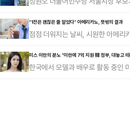
정원오 더불어민주당 서울시장 후보
카터를 신임 CEO로 선임했다고 16
해 들어 급속도로 확산하고 있다.지난
도 시정조치 되지 않았던 도이치모터
성과 조직 안정성을 강화하기 위한 
취…
원의 문제제기 직후 철거된 것으로 확
"1잔은 괜찮은 줄 알았다" 아메리카노, 뜻밖의 결과
이비스 선임 독립 이사는 "피털링은
점점 더워지는 날씨, 시원한 아메리
청이 현장조사를 실시해 도이치모터
동안 전략과 조직문화, 장기적 경쟁력
나 시럽을 넣지 않은 아메리카노 한 
했고, 한 달도 채 되지 않아 간판이 
객, 임직원,…
결과가 나왔다.16일 한국지질·동맥경화학회
미스 이란의 분노 "이란에 7억 지원 韓 정부, 대놓고 테
르면 성동구청은 지난달 24일 서울
한국에서 모델과 배우로 활동 중인 미
2024'에 따르면 국민건강영양조사(질
옥에 부착된 위반 광고물에 대한 현장
이란 인도적 지원 결정에 공개적으로 
세 이상 성인의 고콜레스테롤혈증 조유
일 도이치모터스에 '불법…
신의 사회관계망서비스(SNS)에 '정
중 1명 이상인 셈이다.커피 자체에 
결정'이라는 제목의 기사를 캡처해 
인이다.카페에서 판매되는 대부분의
면 그 돈은 국민이 아니라 4만명을 
…
구매에 사용된다"고 말했다.그는 "그