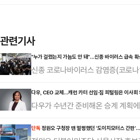
관련기사
"누가 걸렸는지 가늠도 안 돼"…신종 바이러스 급속 확
신종 코로나바이러스 감염증(코로나19)
적으로 확산 조짐을 보이고 있다. 
오랜 기간 잠복했다가 다시 나타나는 특
다우, CEO 교체…캐런 카터 선임·짐 피털링은 이사회
다우가 수년간 준비해온 승계 계획에
불린다.16일 일본 니혼게이자신문에 
십 체제 전환에 나섰다.다우는 회장 
공화국에서 처음 보고된 코로나19 변이 
월1일부로 집행 이사회 의장으로 전환
단독
정원오 구청장 땐 멀쩡했던 '도이치모터스 간판'
국 이상으로 퍼졌다.지난해 9월부터