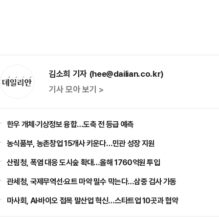
김소희 기자 (hee@dailian.co.kr)
기사 모아 보기 >
한우 개체·기상정보 융합…도축 전 등급 예측
농식품부, 농촌창업 15개사 키운다…민관 성장 지원
산림청, 폭염 대응 도시숲 확대…올해 1760억원 투입
관세청, 국제무역선·요트 마약 밀수 막는다…삼중 검사 가동
마사회, AI·바이오 접목 말산업 혁신…스타트업 10곳과 협약