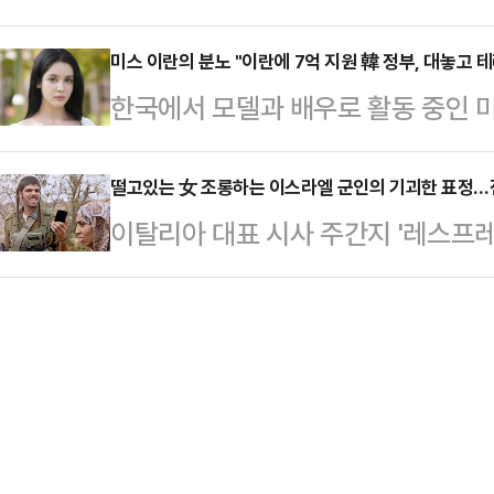
표한 가운데 한화토탈에너지스(이하 
소재 사업부 내 직원을 대상으로 희
일 도이치모터스에 '불법…
공급 중단을 공식 선언한 것으로 확
미스 이란의 분노 "이란에 7억 지원 韓 정부, 대놓고 테
대상자에는 1990년대생인 30대도 
한국에서 모델과 배우로 활동 중인 미
에 도달하기 전, 기업이 먼저 물리적
차등 지급되며, 90년대생 실무진의
이란 인도적 지원 결정에 공개적으로 
르면 한화토탈은 지난 13일 고객사들
이번 조치는 …
신의 사회관계망서비스(SNS)에 '정
떨고있는 女 조롱하는 이스라엘 군인의 기괴한 표정…전
공급에 대한 ‘불가항력(Force Ma
이탈리아 대표 시사 주간지 '레스프레소(
결정'이라는 제목의 기사를 캡처해 
변이나 전쟁 등 통제 불가능한 상황으
이 국제사회에 큰 충격을 주고 있다.
면 그 돈은 국민이 아니라 4만명을 
매자의 법적 …
박했으나 실제로 촬영된 사실이 확인
구매에 사용된다"고 말했다.그는 "그
(현지시간) 레스프레소는 '학대(L'a
은 없다"면서 "대놓고 테러를 응원
지에는 요르단강 서안지구에서 이스
"이란 국민…
핸드폰을 든 채 조롱하듯 웃고 있는 
색이 역력하다.표지 하단에는 "서안