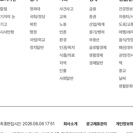
칼럼
청와대
사건사고
금융
건강정보
기자의 눈
국회/정당
교육
증권
자동차/
기고
북한
노동
산업/재계
도로/교
시사만평
행정
언론
중기/벤처
여행/레
국방/외교
환경
부동산
음식/맛
정치일반
인권/복지
글로벌경제
패션/뷰
식품/의료
생활경제
공연/전
지역
경제일반
책
인물
종교
사회일반
날씨
생활문화
최종편집시간: 2026.08.06 17:51
회사소개
광고제휴문의
개인정보