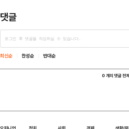
군인들…
댓글
최신순
찬성순
반대순
0 개의 댓글 전
오피니언
정치
사회
경제
생활/문