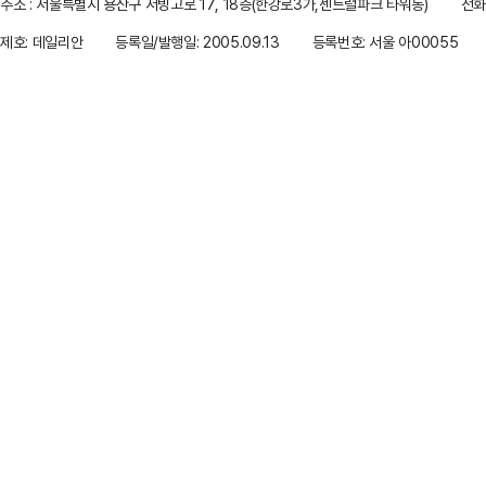
주소 : 서울특별시 용산구 서빙고로 17, 18층(한강로3가,센트럴파크 타워동)
전화 
제호: 데일리안
등록일/발행일: 2005.09.13
등록번호: 서울 아00055