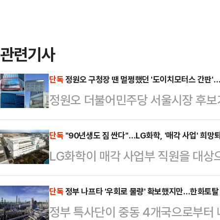
관련기사
단독
정원오 구청장 땐 멀쩡했던 '도이치모터스 간판'
정원오 더불어민주당 서울시장 후보
도 시정조치 되지 않았던 도이치모터
원의 문제제기 직후 철거된 것으로 확
단독
"90년생도 짐 싼다"…LG화학, '매각 사업' 희망
LG화학이 매각 사업부 직원을 대상으
청이 현장조사를 실시해 도이치모터
필름 사업 매각 이후 한 차례 인력 조
했고, 한 달도 채 되지 않아 간판이 
을 상대로 희망퇴직 창구를 열면서 
단독
정부 나프타 '우회로 물량' 확보했지만…한화토탈 
르면 성동구청은 지난달 24일 서울
정부 특사단이 중동 4개국으로부터 
다.15일 업계에 따르면 LG화학은 
옥에 부착된 위반 광고물에 대한 현장