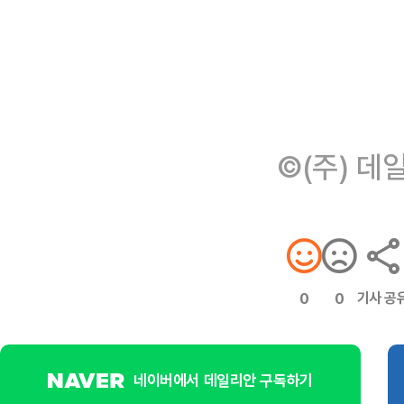
©(주) 데
기사 공
0
0
네이버에서 데일리안 구독하기