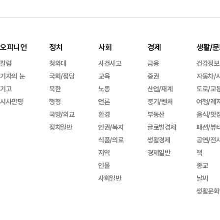
오피니언
정치
사회
경제
생활/문
칼럼
청와대
사건사고
금융
건강정보
기자의 눈
국회/정당
교육
증권
자동차/
기고
북한
노동
산업/재계
도로/교
시사만평
행정
언론
중기/벤처
여행/레
국방/외교
환경
부동산
음식/맛
정치일반
인권/복지
글로벌경제
패션/뷰
식품/의료
생활경제
공연/전
지역
경제일반
책
인물
종교
사회일반
날씨
생활문화