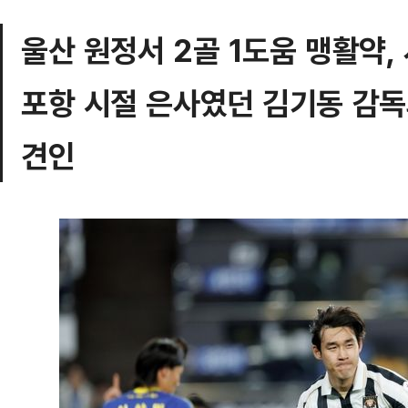
울산 원정서 2골 1도움 맹활약,
포항 시절 은사였던 김기동 감독
견인