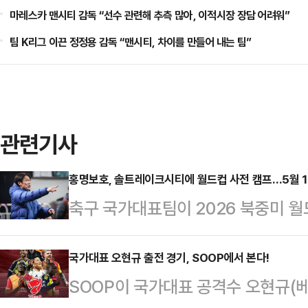
마레스카 맨시티 감독 “선수 관련해 추측 많아, 이적시장 장담 어려워”
팀 K리그 이끈 정정용 감독 “맨시티, 차이를 만들어 내는 팀”
관련기사
홍명보호, 솔트레이크시티에 월드컵 사전 캠프…5월 1
축구 국가대표팀이 2026 북중미 월
컵을 위한 구체적 로드맵을 확정했다
독이 이끄는 대한민국 축구 국가대
국가대표 오현규 출전 경기, SOOP에서 본다!
SOOP이 국가대표 공격수 오현규(
인 멕시코 과달라하라로 이동하기에 