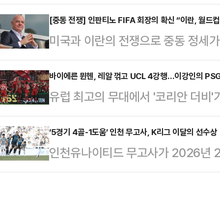
다.SOOP(각자 대표이사 최영우, 이
간 사전캠프를 진행한다. 훈련장과 
스 본선 전경기를 국내 생중계한다고
[중동 전쟁] 인판티노 FIFA 회장의 확신 “이란, 월드
리그(MLS) 레알솔트레이크 구단 및
미국과 이란의 전쟁으로 중동 정세가
사라이, 페네르바체, 베식타시 등 
축구협회는 조별리그 경기와 베이스캠
연맹(FIFA) 회장이 이란이 2026
는 컵 대회로, 유럽 축구 팬들에게도
적응 필요성 등을 종합적으로…
인판티노 회장은 15일(현지시각) 미
바이에른 뮌헨, 레알 꺾고 UCL 4강행…이강인의 PS
이번 시즌 본선 전경기를 제공하며 
유럽 최고의 무대에서 '코리안 더비'
트 인 아메리카 포럼'에 참석해 이란
히 한국 축구 국가대표 공격수 오현
에른 뮌헨(독일)이 '거함' 레알 마드
이란 대표팀은 확실히 옵니다”라고 
에 포함돼 국내 축구 팬들…
스리그(UCL) 준결승에 진출, 이강
‘5경기 4골-1도움’ 인천 무고사, K리그 이달의 선수상
란의 전쟁으로 인해 현재 이란의 월
인천유나이티드 무고사가 2026년 2-
친다.뮌헨은 16일(이하 한국시간)
해 캐나다, 멕시코 북중미 3개국에서
SPORTS Player Of The Mo
2025-26 UCL 8강 2차전 홈 
별리그 3경…
린 K리그1 경기의 MOM(경기수훈선
극적인 연속골에 힘입어 레알 마드리드
수 중에서 연맹 TSG 기술위원회 투
에서 2-1 승리를 거뒀던 뮌헨은 합