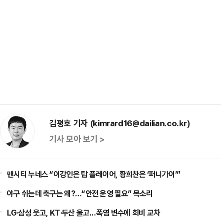
김평호 기자 (kimrard16@dailian.co.kr)
기사 모아 보기 >
맨시티 누네스 “이강인은 탑 플레이어, 황희찬은 ‘퍼니가이’”
야구 쉬는데 축구는 왜?…“안전 운영 필요” 목소리
LG·삼성 웃고, KT·두산 울고…폭염 변수에 희비 교차