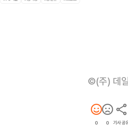
©(주) 데
기사 공
0
0