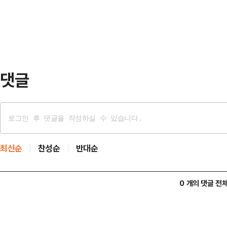
후 TSG 기술위원회가 선정한 후보들
다.…
표(25%)와 EA SPORTS™ FC Onl
를 추가로 진행하고, 세 항목을 더해
댓글
최신순
찬성순
반대순
0 개의 댓글 전