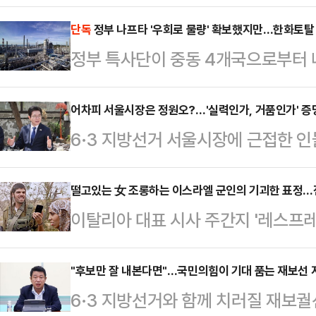
필름 사업 매각 이후 한 차례 인력 조
을 상대로 희망퇴직 창구를 열면서 
단독
정부 나프타 '우회로 물량' 확보했지만…한화토탈 
정부 특사단이 중동 4개국으로부터 
다.15일 업계에 따르면 LG화학은 
표한 가운데 한화토탈에너지스(이하 
소재 사업부 내 직원을 대상으로 희
공급 중단을 공식 선언한 것으로 확
어차피 서울시장은 정원오?…'실력인가, 거품인가' 증
대상자에는 1990년대생인 30대도 
6·3 지방선거 서울시장에 근접한 
에 도달하기 전, 기업이 먼저 물리적
차등 지급되며, 90년대생 실무진의
다. '명심'(이재명 대통령의 의중)
르면 한화토탈은 지난 13일 고객사들
이번 조치는 …
있기 때문이다. 다만 구청장 시절 
떨고있는 女 조롱하는 이스라엘 군인의 기괴한 표정…전
공급에 대한 ‘불가항력(Force Ma
이탈리아 대표 시사 주간지 '레스프레소(
이 제기된다. 결국 서울시장 적임자
변이나 전쟁 등 통제 불가능한 상황으
이 국제사회에 큰 충격을 주고 있다.
다는 목소리가 나온다.오세훈 서울시
매자의 법적 …
박했으나 실제로 촬영된 사실이 확인
"후보만 잘 내본다면"…국민의힘이 기대 품는 재보선 
말처럼 '시민이 원하는 것만 하는 시
6·3 지방선거와 함께 치러질 재보궐
(현지시간) 레스프레소는 '학대(L'a
상을 챙기는 일, 지금 당장 필요한 