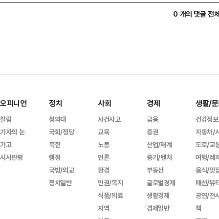
0 개의 댓글 전
오피니언
정치
사회
경제
생활/문
칼럼
청와대
사건사고
금융
건강정보
기자의 눈
국회/정당
교육
증권
자동차/
기고
북한
노동
산업/재계
도로/교
시사만평
행정
언론
중기/벤처
여행/레
국방/외교
환경
부동산
음식/맛
정치일반
인권/복지
글로벌경제
패션/뷰
식품/의료
생활경제
공연/전
지역
경제일반
책