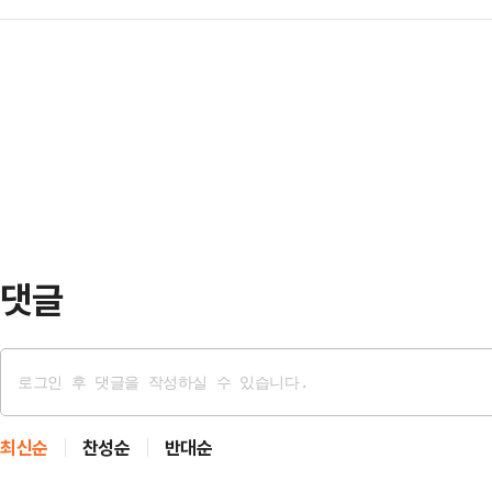
에 국민의힘 내부에선 일부 지역구에
지에는 요르단강 서안지구에서 이스
도 당연한 가장…
치고 있다. 당내에선 당 지도부와 
핸드폰을 든 채 조롱하듯 웃고 있는 
지역구를 선별해 중도 확장성이 있는
색이 역력하다.표지 하단에는 "서안
데 집중해야 한다는 목소리가 나온다
군인들…
재까지 재보궐선거가 확정된 지역구
평택을 △경기 안산갑 △전북 군산·
열릴 지역구는 더 늘어날…
댓글
최신순
찬성순
반대순