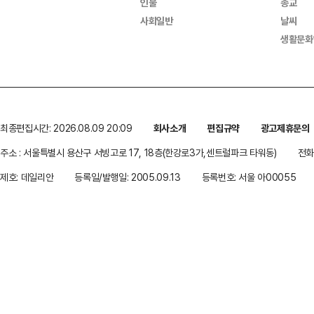
인물
종교
사회일반
날씨
생활문화
최종편집시간: 2026.08.09 20:09
회사소개
편집규약
광고제휴문의
주소 : 서울특별시 용산구 서빙고로 17, 18층(한강로3가,센트럴파크 타워동)
전화 
제호: 데일리안
등록일/발행일: 2005.09.13
등록번호: 서울 아00055