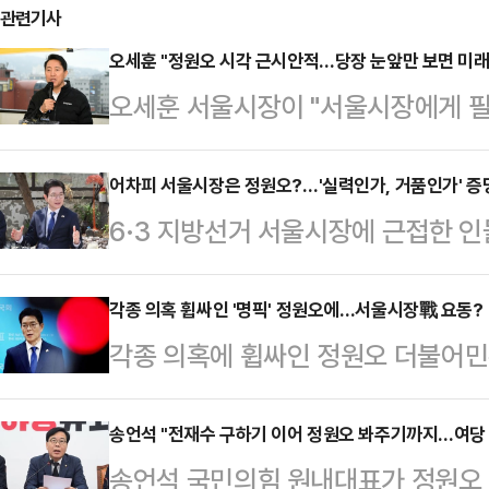
관련기사
오세훈 "정원오 시각 근시안적…당장 눈앞만 보면 미래
오세훈 서울시장이 "서울시장에게 
길을 여는 '개척자의 리더십'"이라며
서울의 경쟁력을 끌어올릴 수가 없다
어차피 서울시장은 정원오?…'실력인가, 거품인가' 증
6·3 지방선거 서울시장에 근접한 
에 '서울시장은 개척자 정신으로 미
다. '명심'(이재명 대통령의 의중)
려 정원오 더불어민주당 서울시장 후
있기 때문이다. 다만 구청장 시절 
각종 의혹 휩싸인 '명픽' 정원오에…서울시장戰 요동?
적했다.정 후보는 이날 오전 '김어준
각종 의혹에 휩싸인 정원오 더불어민
이 제기된다. 결국 서울시장 적임자
행정의 주인이 어느 순간 시민에서 
증하지 못했다는 평가가 이어지면서 
다는 목소리가 나온다.오세훈 서울시
싶은 일을 하는데, …
지되고 있다. 국민의힘 내부에서는 
송언석 "전재수 구하기 이어 정원오 봐주기까지…여당
말처럼 '시민이 원하는 것만 하는 시
송언석 국민의힘 원내대표가 정원오
며 본격적인 선거 국면에서 판세 반
상을 챙기는 일, 지금 당장 필요한 