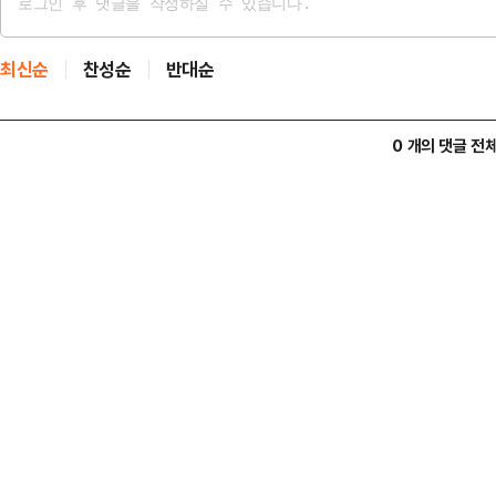
최신순
찬성순
반대순
0 개의 댓글 전