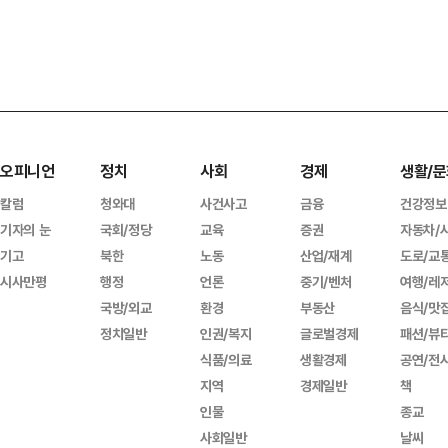
오피니언
정치
사회
경제
생활/문
칼럼
청와대
사건사고
금융
건강정보
기자의 눈
국회/정당
교육
증권
자동차/
기고
북한
노동
산업/재계
도로/교
시사만평
행정
언론
중기/벤처
여행/레
국방/외교
환경
부동산
음식/맛
정치일반
인권/복지
글로벌경제
패션/뷰
식품/의료
생활경제
공연/전
지역
경제일반
책
인물
종교
사회일반
날씨