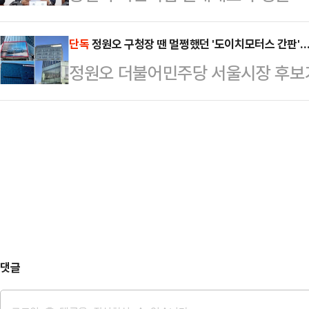
거법 위반 사건 관련, 경찰의 봐주기
다.오세훈 서울특별시장은 15일 창
도 당연한 가장…
일병 구하기 합동수사에 이어 정원오
단독
정원오 구청장 땐 멀쩡했던 '도이치모터스 간판'
들과 만나 정원오 후보를 겨냥해 "
정원오 더불어민주당 서울시장 후보
더 이상 수사기관으로서 자격이 없는
울 수가 없다"며 "비전을 설정할 '
도 시정조치 되지 않았던 도이치모터
16일 국회에서 열린 최고위원회의에
'민원반응형 리더십'으로 …
원의 문제제기 직후 철거된 것으로 확
이어, 이번에는 경찰의 정원오 일병 
청이 현장조사를 실시해 도이치모터
같이 지적했다.그는 "서울경찰청은 우
했고, 한 달도 채 되지 않아 간판이 
발 건은 도봉경찰서에…
르면 성동구청은 지난달 24일 서울
옥에 부착된 위반 광고물에 대한 현장
일 도이치모터스에 '불법…
댓글