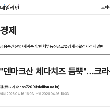
오피
경제
금융
증권
산업/재계
중기/벤처
부동산
글로벌경제
생활경제
경제일반
"덴마크산 체다치즈 듬뿍"…크라운
김찬주 기자 (chan7200@dailian.co.kr)
입력 2026.04.16 16:03 수정 2026.04.16 16:03