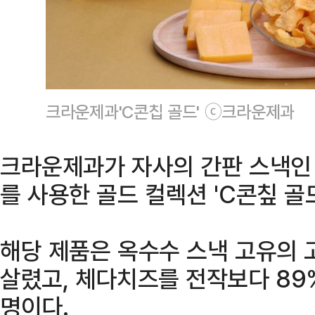
크라운제과'C콘칩 골드' ⓒ크라운제과
크라운제과가 자사의 간판 스낵인
를 사용한 골드 컬렉션 'C콘칲 골
해당 제품은 옥수수 스낵 고유의 
살렸고, 체다치즈를 전작보다 89
명이다.