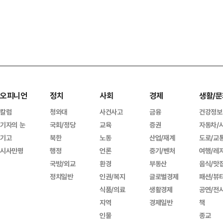
오피니언
정치
사회
경제
생활/문
칼럼
청와대
사건사고
금융
건강정보
기자의 눈
국회/정당
교육
증권
자동차/
기고
북한
노동
산업/재계
도로/교
시사만평
행정
언론
중기/벤처
여행/레
국방/외교
환경
부동산
음식/맛
정치일반
인권/복지
글로벌경제
패션/뷰
식품/의료
생활경제
공연/전
지역
경제일반
책
인물
종교