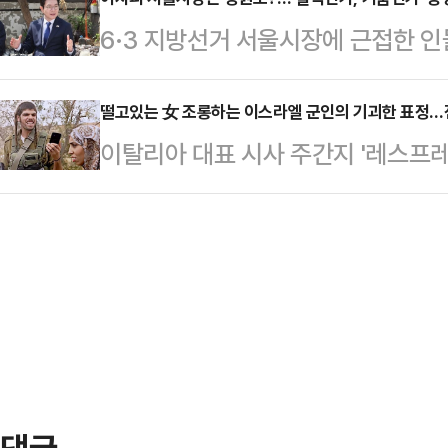
치고 있다. 당내에선 당 지도부와 
공급에 대한 ‘불가항력(Force Ma
6·3 지방선거 서울시장에 근접한 
지역구를 선별해 중도 확장성이 있는
변이나 전쟁 등 통제 불가능한 상황으
다. '명심'(이재명 대통령의 의중)
데 집중해야 한다는 목소리가 나온다
매자의 법적 …
있기 때문이다. 다만 구청장 시절 
떨고있는 女 조롱하는 이스라엘 군인의 기괴한 표정…전
재까지 재보궐선거가 확정된 지역구
이탈리아 대표 시사 주간지 '레스프레소(
이 제기된다. 결국 서울시장 적임자
평택을 △경기 안산갑 △전북 군산·
이 국제사회에 큰 충격을 주고 있다.
다는 목소리가 나온다.오세훈 서울시
열릴 지역구는 더 늘어날…
박했으나 실제로 촬영된 사실이 확인
말처럼 '시민이 원하는 것만 하는 시
(현지시간) 레스프레소는 '학대(L'a
상을 챙기는 일, 지금 당장 필요한 
지에는 요르단강 서안지구에서 이스
도 당연한 가장…
핸드폰을 든 채 조롱하듯 웃고 있는 
색이 역력하다.표지 하단에는 "서안
군인들…