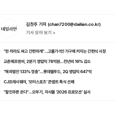
김찬주 기자 (chan7200@dailian.co.kr)
기사 모아 보기 >
"한 끼라도 싸고 간편하게"…고물가·1인 가구에 커지는 간편식 시장
교촌에프앤비, 2분기 영업익 78억원…전년비 16% 감소
"해외법인 133% 껑충"…롯데웰푸드, 2Q 영업익 647억
CJ프레시웨이, '모터스포츠' 콘셉트 특식 선봬
"할인쿠폰 쏜다"…오뚜기, 자사몰 '2026 프로모션' 실시