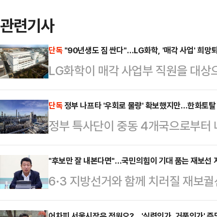
관련기사
단독
"90년생도 짐 싼다"…LG화학, '매각 사업' 희망
LG화학이 매각 사업부 직원을 대상으
필름 사업 매각 이후 한 차례 인력 조
을 상대로 희망퇴직 창구를 열면서 
단독
정부 나프타 '우회로 물량' 확보했지만…한화토탈 
정부 특사단이 중동 4개국으로부터 
다.15일 업계에 따르면 LG화학은 
표한 가운데 한화토탈에너지스(이하 
소재 사업부 내 직원을 대상으로 희
공급 중단을 공식 선언한 것으로 확
"후보만 잘 내본다면"…국민의힘이 기대 품는 재보선 
대상자에는 1990년대생인 30대도 
6·3 지방선거와 함께 치러질 재보궐
에 도달하기 전, 기업이 먼저 물리적
차등 지급되며, 90년대생 실무진의
에 국민의힘 내부에선 일부 지역구에
르면 한화토탈은 지난 13일 고객사들
이번 조치는 …
어차피 서울시장은 정원오?…'실력인가, 거품인가' 증