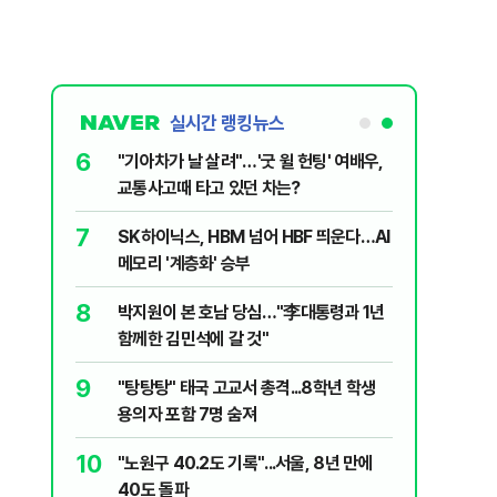
실시간 랭킹뉴스
6
 외치자…與
"기아차가 날 살려"…'굿 윌 헌팅' 여배우,
하라"
교통사고때 타고 있던 차는?
7
XT "12
SK하이닉스, HBM 넘어 HBF 띄운다…AI
메모리 '계층화' 승부
8
문가가 경고한
박지원이 본 호남 당심…"李대통령과 1년
함께한 김민석에 갈 것"
9
2018년 이
"탕탕탕" 태국 고교서 총격...8학년 학생
용의자 포함 7명 숨져
10
논의' 지목
"노원구 40.2도 기록"...서울, 8년 만에
 논의 잘못
40도 돌파