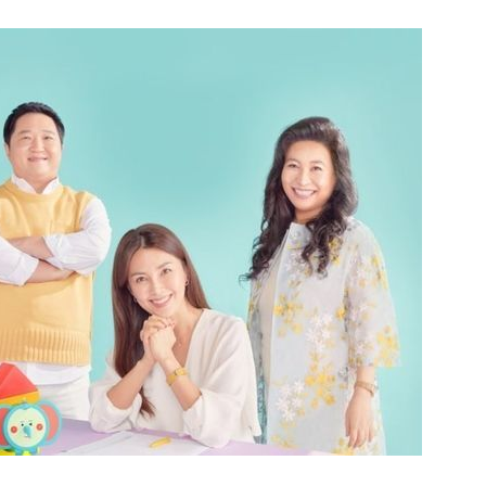
1
송영길·김민석, '조희대 탄핵'
법사위원들 "즉시 대법관 제청
2
하닉 프리마켓 하한가 논란에…N
일부터 상·하한가 주문금지"
3
"편해서 매일 신었는데"...전
'크록스'의 숨은 위험
4
[속보] 노원구 40.2도…서울, 
후 첫 40도
5
[단독 인터뷰] '윤민우와 징계 
된 C교수 "윤리위원장, 외부와