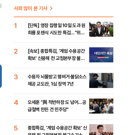
지
사회 많이 본 기사
1
[단독] 영장 집행일 10일 도과 원
희룡 포렌식 시도한 특검…"위법
증거 수집" 지적
2
[속보] 종합특검, '계엄 수용공간
확보' 신용해 전 교정본부장 불구
속기소
3
수용자 뇌물받고 햄버거·불닭소스
제공 교도관, 1심 징역 7년
4
오세훈 "與 적반하장 도 넘어…공
급절벽 만든 건 민주당"
5
종합특검, '계엄 수용공간 확보' 신