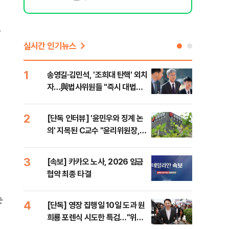
동
실시간 인기뉴스
1
6
송영길·김민석, '조희대 탄핵' 외치
SK
자…與법사위원들 "즉시 대법관
운다
제청하라"
2
7
[단독 인터뷰] '윤민우와 징계 논
이성
의' 지목된 C교수 "윤리위원장,
심"
해
외부와 논의 잘못된 행위"
거 
3
8
[속보] 카카오 노사, 2026 임금
코스
협약 최종 타결
선 
는
4
9
[단독] 영장 집행일 10일 도과 원
[코
희룡 포렌식 시도한 특검…"위법
관망