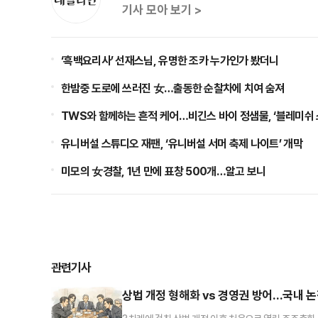
기사 모아 보기 >
‘흑백요리사’ 선재스님, 유명한 조카 누가인가 봤더니
한밤중 도로에 쓰러진 女…출동한 순찰차에 치여 숨져
TWS와 함께하는 흔적 케어…비긴스 바이 정샘물, ‘블레미쉬
유니버설 스튜디오 재팬, ‘유니버설 서머 축제 나이트’ 개막
미모의 女경찰, 1년 만에 표창 500개…알고 보니
관련기사
상법 개정 형해화 vs 경영권 방어…국내 논