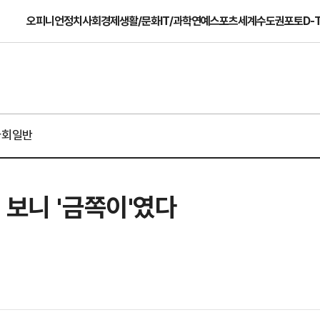
오피니언
정치
사회
경제
생활/문화
IT/과학
연예
스포츠
세계
수도권
포토
D-
사회일반
 보니 '금쪽이'였다