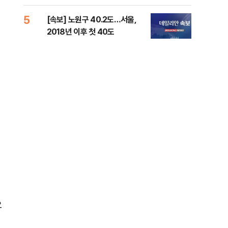
증거 수집" 지적
5
10
[속보] 노원구 40.2도…서울,
유용
2018년 이후 첫 40도
규탄
36
요