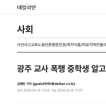
사회
사건사고
교육
노동
언론
환경
인권/복지
식품/의료
지역
인물
광주 교사 폭행 중학생 알고
김혜민 기자 (gpals4965@dailian.co.kr)
입력 2026.04.16 11:04 수정 2026.04.16 11:07