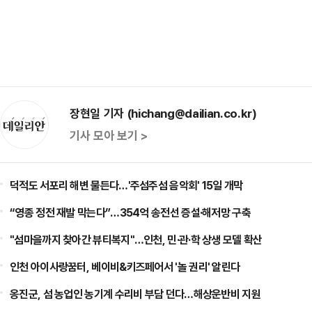
장현일 기자 (hichang@dailian.co.kr)
기사 모아 보기 >
덕적도 서포리 해변 물든다…'주섬주섬 음악회' 15일 개막
“영종 정전 재발 막는다”…354억 송전선 증설·해저망 구축
"섬마을까지 찾아간 뷰티복지"…인천, 민·관·학 상생 모델 확산
인천 아이사랑꿈터, 베이비&키즈페어서 '놀 권리' 알린다
옹진군, 섬 농업인 농기계 수리비 부담 던다…해상운반비 지원