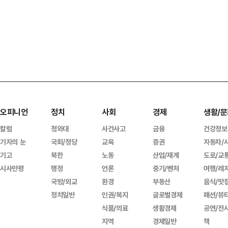
오피니언
정치
사회
경제
생활/문
칼럼
청와대
사건사고
금융
건강정보
기자의 눈
국회/정당
교육
증권
자동차/
기고
북한
노동
산업/재계
도로/교
시사만평
행정
언론
중기/벤처
여행/레
국방/외교
환경
부동산
음식/맛
정치일반
인권/복지
글로벌경제
패션/뷰
식품/의료
생활경제
공연/전
지역
경제일반
책