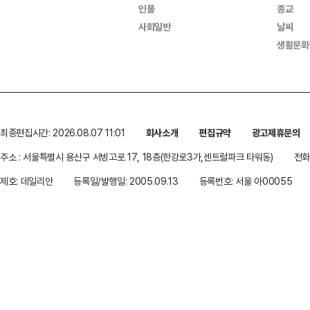
인물
종교
사회일반
날씨
생활문화
최종편집시간: 2026.08.07 11:01
회사소개
편집규약
광고제휴문의
주소 : 서울특별시 용산구 서빙고로 17, 18층(한강로3가,센트럴파크 타워동)
전화 
제호: 데일리안
등록일/발행일: 2005.09.13
등록번호: 서울 아00055