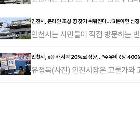
세다.이에 따라 시는 올해 지난해의 1
터가 난임부부 및 임산부의 정신건강
확인 돌봄서비스’의 효과성을 높이기
약을 체결했다고 15일 밝혔다.이번 
인천시, 온라인 조상 땅 찾기 쉬워진다…‘3분이면 신청 
위기대응시스템’ 개발에 참여한 한국
인천시는 시민들이 직접 방문하는 번
겪는 우울과 불안 등 정신건강 문제
인 돌봄서비스’ 수행기관인 행복커넥
있는 ‘온라인 조상 땅 찾기’ 서비스 
연계를 강화하여 지역사회 내 촘촘한
용 방법과 운…
기’서비스는 지적·임야대장에 등록
인천시, e음 캐시백 20%로 상향…“주유비 ℓ당 400
기관은 협약을 통해 난임부부, 유·사산
유정복(사진) 인천시장은 고물가와 
나 조상 명의로 된 전국의 토지 정
를 대상으로 정신건강 상담 및 치료 
1657억 원 규모의 ‘인천형 민생지
시 가족관계증명서 등을 전자문서로
다.인천시 관계자는 …
나서기로 했다고 14일 밝혔다.특히 
번거로움이 따랐다.그러나 이제는 
구를 비판하며 인천의 재정주권을 수
이나 정부24에서 ‘정보 제공 동의’만
은 이날 긴급 기자회견을 열고 “정
청이 가능하다.온라인…
20%를 지방에 떠넘기는 일방적인 