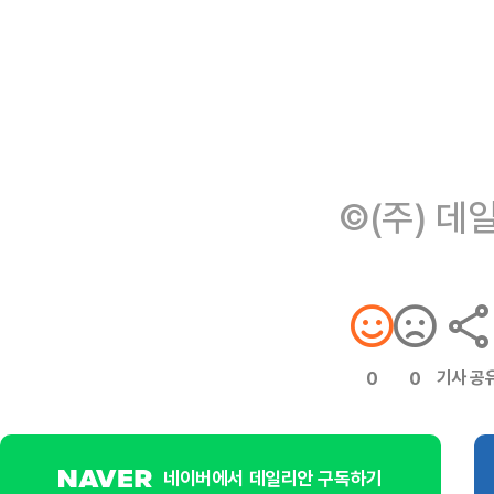
©(주) 데
기사 공
0
0
네이버에서 데일리안 구독하기