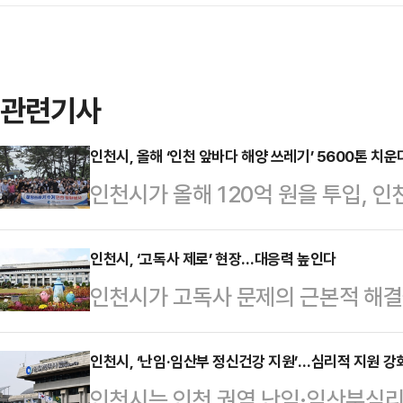
관련기사
인천시, 올해 ‘인천 앞바다 해양 쓰레기’ 5600톤 치운
인천시가 올해 120억 원을 투입, 
한강 하구를 통한 내륙 쓰레기 유입
적으로 발생함에 따라, 올해 5600
인천시, ‘고독사 제로’ 현장…대응력 높인다
인천시가 고독사 문제의 근본적 해결
도서와 연안 지역이 광범위하게 분포
다.시는 군·구 및 읍·면·동 담당자를
다.최근 3년간 평균 5540톤의 쓰레
화 교육을 실시했다고 15일 밝혔다.
인천시, ‘난임·임산부 정신건강 지원’…심리적 지원 강
톤, 2024년 5299톤, 2025년 
인천시는 인천 권역 난임·임산부심
기대응시스템’의 조기 안착과 시 자체