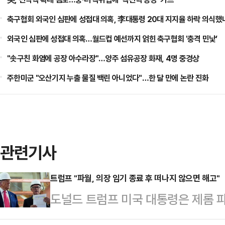
축구협회 외국인 심판에 성접대 의혹, 李대통령 20대 지지율 하락 의식했나
점화, 김민석 "과반 승리 가능성 99%" 등
외국인 심판에 성접대 의혹…월드컵 예선까지 얽힌 축구협회 '충격 민낯’
"솟구친 화염에 공장 아수라장"…양주 섬유공장 화재, 4명 중경상
주한미군 "오산기지 누출 물질 백린 아니었다"…한 달 만에 논란 진화
관련기사
트럼프 "파월, 의장 임기 종료 후 떠나지 않으면 해고"
도널드 트럼프 미국 대통령은 제롬 파
음 달 의장 임기가 끝난 뒤에도 물