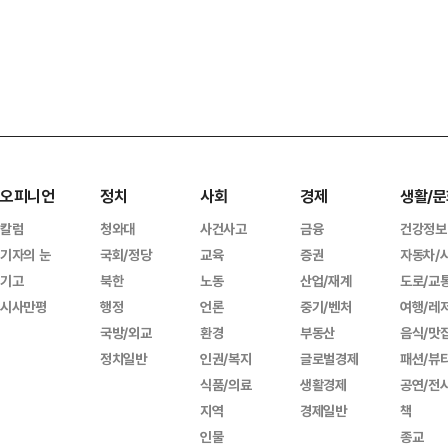
오피니언
정치
사회
경제
생활/문
칼럼
청와대
사건사고
금융
건강정보
기자의 눈
국회/정당
교육
증권
자동차/
기고
북한
노동
산업/재계
도로/교
시사만평
행정
언론
중기/벤처
여행/레
국방/외교
환경
부동산
음식/맛
정치일반
인권/복지
글로벌경제
패션/뷰
식품/의료
생활경제
공연/전
지역
경제일반
책
인물
종교