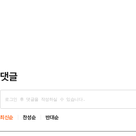
다.민주당에 유리한 흐름 속 …
스오브이스라엘(TOI) 등에 따르면 
뉴욕을 방문해 백악관 국빈 만찬 참석
우파단체 ‘터닝포인트 USA’ 행사에
다.그는 이날 폭스비즈니스와의 인터뷰
‘작은 합의’(small deal)를 원하
나가는 것 …
bargain)를 만들고 싶어한다”고 말
일 이슬라마바드에서 열린 이란과의 
댓글
최신순
찬성순
반대순