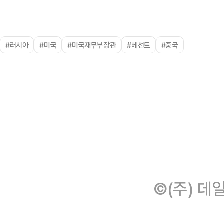
#러시아
#미국
#미국재무부장관
#베선트
#중국
©(주) 데