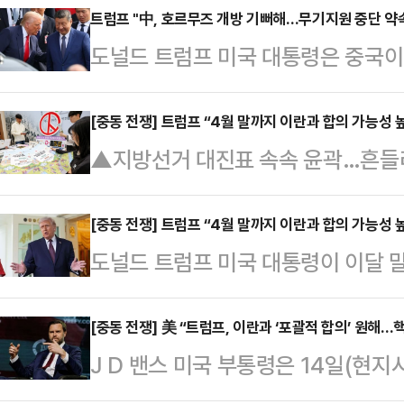
뉴스에 따르면 트럼프 대통령은 15
트럼프 "中, 호르무즈 개방 기뻐해…무기지원 중단 약
도널드 트럼프 미국 대통령은 중국이
에서 “만일 그가 물러나지 않으면 내
에 대한 무기 지원 중단을 약속했다
고를 참아왔다. 나는 그를 해고하길
통령은 15일(현지시간) 소셜미디어(
[중동 전쟁] 트럼프 “4월 말까지 이란과 합의 가능성 
다”고 말했다.트럼프 대통령은 지난
언에 "국민 범죄자 취급" 등
▲지방선거 대진표 속속 윤곽…흔들리
또 전 세계를 위해 이 일을 하고 있
리 인하를 계속 요구했지만 연준은 
방선거가 50일 앞으로 다가오면서 
것”이라며 “중국은 이란에 무기를 
대통령은 파월 의장을…
고 있다. 이재명 대통령과 더불어민
[중동 전쟁] 트럼프 “4월 말까지 이란과 합의 가능성 
면서 “시진핑 중국 국가주석은 내가 
도널드 트럼프 미국 대통령이 이달 
데, 국민의힘은 내부 갈등과 공천 
이다. 우리는 영리하게, 그리고 아주
이 높다고 밝혔다.영국 스카이뉴스에
다.정치권에선 이번 선거에서 민주당
더 낫다”고 덧…
간) 전화 인터뷰을 통해 찰스 3세 
[중동 전쟁] 美 “트럼프, 이란과 ‘포괄적 합의’ 원해
다. 특히 민주당이 대구·경북(TK)
J D 밴스 미국 부통령은 14일(현지
이란과 합의를 이룰 가능성에 대한 질
했던 2018년 지방선거보다 더 유리
은 합의’가 아닌 ‘포괄적 합의’를 
심하게 두들겨 맞았다”고 답했다. 찰