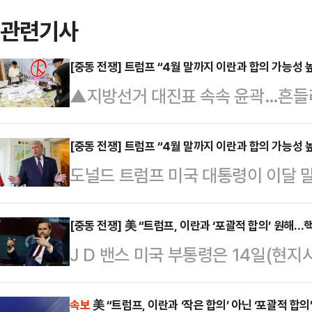
관련기사
[중동 전쟁] 트럼프 “4월 말까지 이란과 합의 가능성 
언에 "국민 범죄자 취급" 등
▲지방선거 대진표 속속 윤곽…흔들리
방선거가 50일 앞으로 다가오면서 
고 있다. 이재명 대통령과 더불어민
[중동 전쟁] 트럼프 “4월 말까지 이란과 합의 가능성 
도널드 트럼프 미국 대통령이 이달 
데, 국민의힘은 내부 갈등과 공천 
이 높다고 밝혔다.영국 스카이뉴스에
다.정치권에선 이번 선거에서 민주당
간) 전화 인터뷰을 통해 찰스 3세 
[중동 전쟁] 美 “트럼프, 이란과 ‘포괄적 합의’ 원해
다. 특히 민주당이 대구·경북(TK)
J D 밴스 미국 부통령은 14일(현지
이란과 합의를 이룰 가능성에 대한 질
했던 2018년 지방선거보다 더 유리
은 합의’가 아닌 ‘포괄적 합의’를 
심하게 두들겨 맞았다”고 답했다. 찰
다.민주당에 유리한 흐름 속 …
스오브이스라엘(TOI) 등에 따르면 
속보
美 “트럼프, 이란과 ‘작은 합의’ 아닌 ‘포괄적 합의’
뉴욕을 방문해 백악관 국빈 만찬 참석