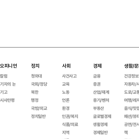
오피니언
정치
사회
경제
생활/문
칼럼
청와대
사건사고
금융
건강정보
기자의 눈
국회/정당
교육
증권
자동차/
기고
북한
노동
산업/재계
도로/교
시사만평
행정
언론
중기/벤처
여행/레
국방/외교
환경
부동산
음식/맛
정치일반
인권/복지
글로벌경제
패션/뷰
식품/의료
생활경제
공연/전
지역
경제일반
책