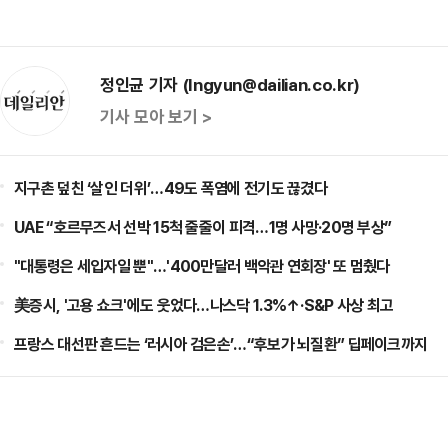
정인균 기자 (Ingyun@dailian.co.kr)
기사 모아 보기 >
지구촌 덮친 ‘살인 더위’…49도 폭염에 전기도 끊겼다
UAE “호르무즈서 선박 15척 줄줄이 피격…1명 사망·20명 부상”
"대통령은 세입자일 뿐"…'400만달러 백악관 연회장' 또 멈췄다
美증시, '고용 쇼크'에도 웃었다…나스닥 1.3%↑·S&P 사상 최고
프랑스 대선판 흔드는 ‘러시아 검은손’…“후보가 뇌질환” 딥페이크까지