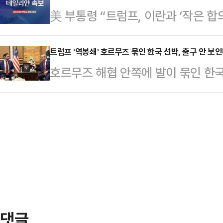
美 부통령 “트럼프, 이란과 ‘작은 합의
우파단체 ‘터닝포인트 USA’ 행사에
다.그는 이날 폭스비즈니스와의 인터뷰
‘작은 합의’(small deal)를 원하
나가는 것 …
트럼프 '역봉쇄' 호르무즈 묶인 한국 선박, 출구 안 
bargain)를 만들고 싶어한다”고 말
호르무즈 해협 안쪽에 발이 묶인 한국
일 이슬라마바드에서 열린 이란과의 
하고 있다. 이란의 통행 통제와 통행료
쟁 물자 보급로 차단 조치가 맞물리면
명해졌다. 정부의 외교 부담도 한층 
처는 관련 동향을 주시하며 대응책 마
이끌 해법은 내놓지 못하고 있다. 해
말부터 지속되고 있다.통항 재개가 '탈
면서…
댓글