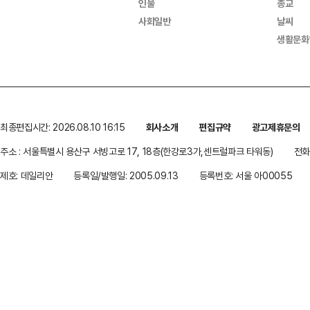
인물
종교
사회일반
날씨
생활문화
최종편집시간: 2026.08.10 16:15
회사소개
편집규약
광고제휴문의
주소 : 서울특별시 용산구 서빙고로 17, 18층(한강로3가,센트럴파크 타워동)
전화 
제호: 데일리안
등록일/발행일: 2005.09.13
등록번호: 서울 아00055