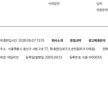
사회일반
날씨
생활문화
최종편집시간: 2026.08.07 13:15
회사소개
편집규약
광고제휴문의
주소 : 서울특별시 용산구 서빙고로 17, 18층(한강로3가,센트럴파크 타워동)
전화 
제호: 데일리안
등록일/발행일: 2005.09.13
등록번호: 서울 아00055