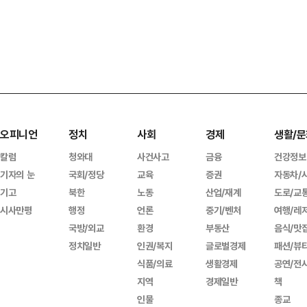
오피니언
정치
사회
경제
생활/문
칼럼
청와대
사건사고
금융
건강정보
기자의 눈
국회/정당
교육
증권
자동차/
기고
북한
노동
산업/재계
도로/교
시사만평
행정
언론
중기/벤처
여행/레
국방/외교
환경
부동산
음식/맛
정치일반
인권/복지
글로벌경제
패션/뷰
식품/의료
생활경제
공연/전
지역
경제일반
책
인물
종교