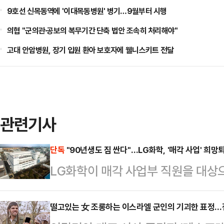
9호선 신목동역에 '이대목동병원' 병기…9월부터 시행
의협 "군의관·공보의 복무기간 단축 법안 조속히 처리해야"
고대 안암병원, 장기 입원 환아 보호자에 웰니스키트 전달
관련기사
단독
"90년생도 짐 싼다"…LG화학, '매각 사업' 희망
LG화학이 매각 사업부 직원을 대상으
필름 사업 매각 이후 한 차례 인력 조
을 상대로 희망퇴직 창구를 열면서 
떨고있는 女 조롱하는 이스라엘 군인의 기괴한 표정…전