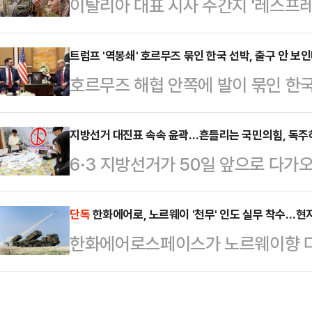
이탈리아 대표 시사 주간지 '레스프레소(
다.15일 업계에 따르면 LG화학은 
이 국제사회에 큰 충격을 주고 있다.
소재 사업부 내 직원을 대상으로 희
박했으나 실제로 촬영된 사실이 확인
트럼프 '역봉쇄' 호르무즈 묶인 한국 선박, 출구 안 
대상자에는 1990년대생인 30대도 
호르무즈 해협 안쪽에 발이 묶인 한국
(현지시간) 레스프레소는 '학대(L'a
차등 지급되며, 90년대생 실무진의
하고 있다. 이란의 통행 통제와 통행료
지에는 요르단강 서안지구에서 이스
이번 조치는 …
쟁 물자 보급로 차단 조치가 맞물리면
지방선거 대진표 속속 윤곽…흔들리는 국민의힘, 독주
핸드폰을 든 채 조롱하듯 웃고 있는 
6·3 지방선거가 50일 앞으로 다
명해졌다. 정부의 외교 부담도 한층 
색이 역력하다.표지 하단에는 "서안
드러내고 있다. 이재명 대통령과 더
처는 관련 동향을 주시하며 대응책 마
군인들…
는 가운데, 국민의힘은 내부 갈등과
단독
한화에어로, 노르웨이 '천무' 인도 실무 착수…현
이끌 해법은 내놓지 못하고 있다. 해
한화에어로스페이스가 노르웨이향 다연
모습이다.정치권에선 이번 선거에서
말부터 지속되고 있다.통항 재개가 '탈
현지 실무 협의에 본격 착수했다. 지난
고 있다. 특히 민주당이 대구·경북(
면서…
생산 및 기술 협력을 위한 구체적인 이행
석권했던 2018년 지방선거보다 더 