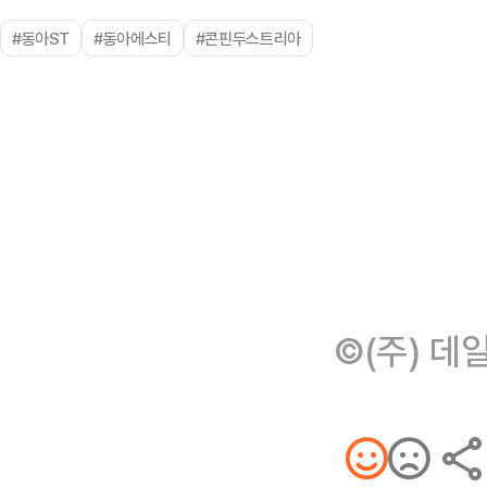
#동아ST
#동아에스티
#콘핀두스트리아
©(주) 데