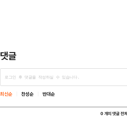
것이다.14일(현지시간) 유럽 방산 
기된다.민주당에 유리한 흐름 속 주
페이스는 지난 7일부터 9일까지 사
이들 지역 결과가 민…
사들과 ‘천무 궁니르(Gungnir)’
다.이번 회의에는 안도야 스페이스(And
댓글
최신순
찬성순
반대순
0 개의 댓글 전