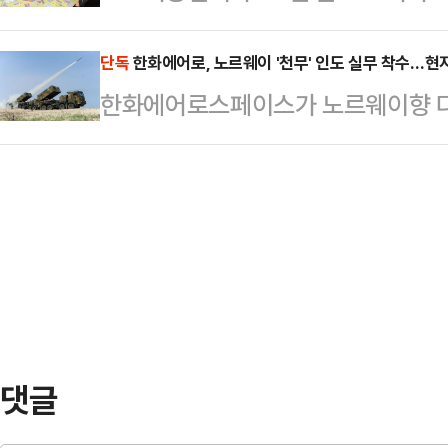
드러내고 있다. 이재명 대통령과 더
처는 관련 동향을 주시하며 대응책 마
군인들…
는 가운데, 국민의힘은 내부 갈등과
단독
한화에어로, 노르웨이 '천무' 인도 실무 착수…현
이끌 해법은 내놓지 못하고 있다. 해
한화에어로스페이스가 노르웨이향 다연
모습이다.정치권에선 이번 선거에서
말부터 지속되고 있다.통항 재개가 '탈
현지 실무 협의에 본격 착수했다. 지난
고 있다. 특히 민주당이 대구·경북(
면서…
생산 및 기술 협력을 위한 구체적인 이행
석권했던 2018년 지방선거보다 더 
것이다.14일(현지시간) 유럽 방산 
기된다.민주당에 유리한 흐름 속 주
페이스는 지난 7일부터 9일까지 사
이들 지역 결과가 민…
사들과 ‘천무 궁니르(Gungnir)’
다.이번 회의에는 안도야 스페이스(And
댓글