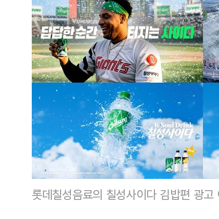
롯데칠성음료의 칠성사이다 김밥편 광고