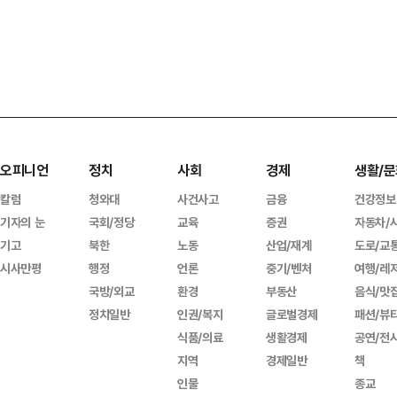
오피니언
정치
사회
경제
생활/문
칼럼
청와대
사건사고
금융
건강정보
기자의 눈
국회/정당
교육
증권
자동차/
기고
북한
노동
산업/재계
도로/교
시사만평
행정
언론
중기/벤처
여행/레
국방/외교
환경
부동산
음식/맛
정치일반
인권/복지
글로벌경제
패션/뷰
식품/의료
생활경제
공연/전
지역
경제일반
책
인물
종교