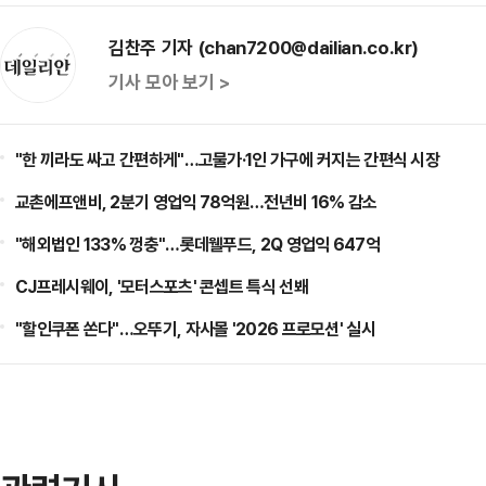
김찬주 기자 (chan7200@dailian.co.kr)
기사 모아 보기 >
"한 끼라도 싸고 간편하게"…고물가·1인 가구에 커지는 간편식 시장
교촌에프앤비, 2분기 영업익 78억원…전년비 16% 감소
"해외법인 133% 껑충"…롯데웰푸드, 2Q 영업익 647억
CJ프레시웨이, '모터스포츠' 콘셉트 특식 선봬
"할인쿠폰 쏜다"…오뚜기, 자사몰 '2026 프로모션' 실시