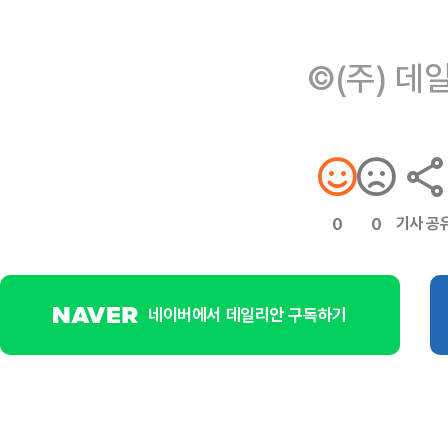
©(주) 데
기사 공
0
0
네이버에서 데일리안 구독하기