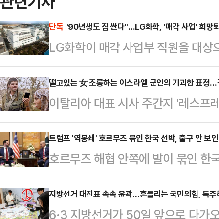
관련기사
단독
"90년생도 짐 싼다"…LG화학, '매각 사업' 희망
LG화학이 매각 사업부 직원을 대상으
필름 사업 매각 이후 한 차례 인력 조
을 상대로 희망퇴직 창구를 열면서 
떨고있는 女 조롱하는 이스라엘 군인의 기괴한 표정…전
이탈리아 대표 시사 주간지 '레스프레소(
다.15일 업계에 따르면 LG화학은 
이 국제사회에 큰 충격을 주고 있다.
소재 사업부 내 직원을 대상으로 희
박했으나 실제로 촬영된 사실이 확인
트럼프 '역봉쇄' 호르무즈 묶인 한국 선박, 출구 안 
대상자에는 1990년대생인 30대도 
호르무즈 해협 안쪽에 발이 묶인 한국
(현지시간) 레스프레소는 '학대(L'a
차등 지급되며, 90년대생 실무진의
하고 있다. 이란의 통행 통제와 통행료
지에는 요르단강 서안지구에서 이스
이번 조치는 …
쟁 물자 보급로 차단 조치가 맞물리면
지방선거 대진표 속속 윤곽…흔들리는 국민의힘, 독주
핸드폰을 든 채 조롱하듯 웃고 있는 
6·3 지방선거가 50일 앞으로 다
명해졌다. 정부의 외교 부담도 한층 
색이 역력하다.표지 하단에는 "서안