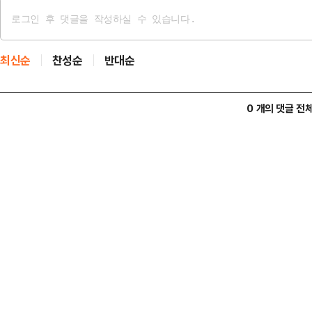
최신순
찬성순
반대순
0 개의 댓글 전