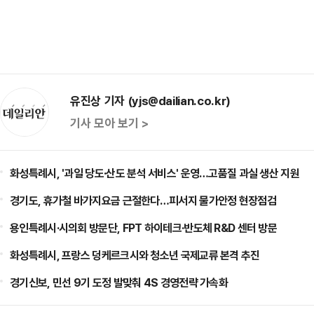
유진상 기자 (yjs@dailian.co.kr)
기사 모아 보기 >
화성특례시, '과일 당도·산도 분석 서비스' 운영…고품질 과실 생산 지원
경기도, 휴가철 바가지요금 근절한다…피서지 물가안정 현장점검
용인특례시·시의회 방문단, FPT 하이테크·반도체 R&D 센터 방문
화성특례시, 프랑스 덩케르크시와 청소년 국제교류 본격 추진
경기신보, 민선 9기 도정 발맞춰 4S 경영전략 가속화