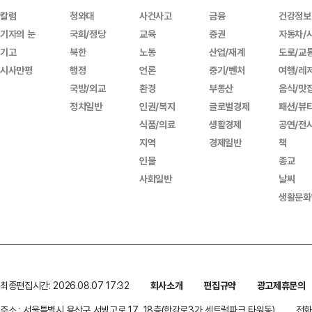
칼럼
청와대
사건사고
금융
건강정보
기자의 눈
국회/정당
교육
증권
자동차/
기고
북한
노동
산업/재계
도로/교
시사만평
행정
언론
중기/벤처
여행/레
국방/외교
환경
부동산
음식/맛
정치일반
인권/복지
글로벌경제
패션/뷰
식품/의료
생활경제
공연/전
지역
경제일반
책
인물
종교
사회일반
날씨
생활문화
최종편집시간: 2026.08.07 17:32
회사소개
편집규약
광고제휴문의
주소 : 서울특별시 용산구 서빙고로 17, 18층(한강로3가,센트럴파크 타워동)
전화 