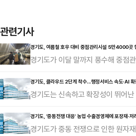
관련기사
경기도, 여름철 호우 대비 중점관리시설 5만4000곳
경기도가 이달 말까지 풍수해 중점관
을 마치고 위험도 우선순위에 따라 
15일 경기도청 재난상황실에서 소방
경기도, 클라우드 2단계 착수...행정서비스 속도·AI 
경기도는 신속하고 확장성이 뛰어난
대응 관계기관이 참석한 가운데 '여
의 정보시스템을 서비스 부서 소유 
직(TF) 5차 회의'를 열고, 이같은
로 접근하는 '클라우드컴퓨팅 시스템 
경기도, '중동전쟁 대응' 농업 수출경영체에 포장재·저
방사업 추진 사항을 논의했다.이번 
경기도가 중동 전쟁으로 인한 원자재
다.도는 지난해 1차 사업을 통해 경기
해 추진상황을 살피고, 인명피해 우