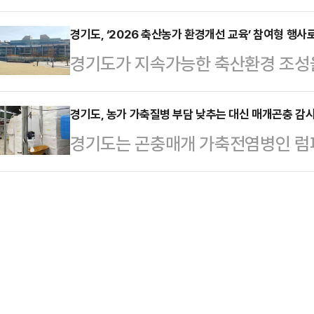
겪고 있는 도내 농업인·농식품 생산
시스템을 클라우드로 옮길 수 있는 
한편 도와 31개 …
총 390억 원 규모의 지원 사업을 
경기도, ‘2026 축산농가 환경개선 교육’ 참여형 행사
점검할 관리 체계를 구축했다.또한 
경기도가 지속가능한 축산환경 조성
농어업분야 비상대응반을 가동하고 
연계할 수 있도록 특정 기업이나 기
우러지는 ‘2026 축산농가 환경개선
재 가격 상승 등으로 농산물·식품 
기반 개방형 구조를 도…
다. 상반기에 견학 프로그램을, 하
경기도, 농가 가축질병 부담 낮추는 대신 매개곤충 감
한 선제적 지원에 나서기로 했다.구
경기도는 곤충매개 가축전염병인 럼피
는 2024년부터 축산농가와 축산 관
매시장 출하용 포장재 △경기도지사 
로 하향됨에 따라 농가 부담은 완화
대상으로 ‘축산농가 환경개선 교육’
포장재 지원 등 총 4…
전환한다고 14일 밝혔다.럼피스킨은
집합교육 방식에서 벗어나, 전 축종 
바이러스성 질병으로 지난달 ‘가축전
컨퍼런스(페어)’ 형태로 전면 개편돼
서 2종 가축전염병으로 하향 조정됐다
트모스(이끼류)…
이동 중지 대상 제외 등 농가 부담은
반한 백신접종과 매개곤충 감시 강화