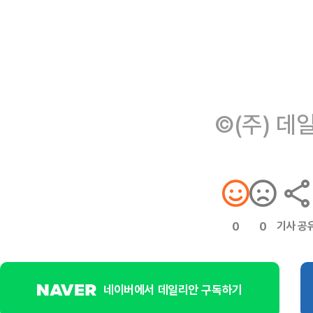
©(주) 데
기사 공
0
0
네이버에서 데일리안 구독하기