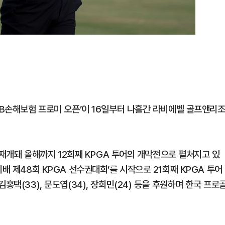
DB손해보험 프로미 오픈’이 16일부터 나흘간 라비에벨 골프앤리
터 재개돼 올해까지 12회째 KPGA 투어의 개막전으로 펼쳐지고 있
배 제48회 KPGA 선수권대회’를 시작으로 21회째 KPGA 투어
홍택(33), 문도엽(34), 장희민(24) 등을 후원하며 한국 프로