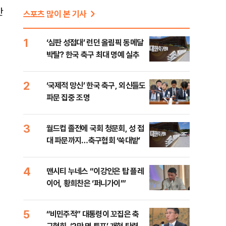
간
스포츠 많이 본 기사
1
‘심판 성접대’ 런던 올림픽 동메달
박탈? 한국 축구 최대 명예 실추
2
‘국제적 망신’ 한국 축구, 외신들도
파문 집중 조명
3
월드컵 졸전에 국회 청문회, 성 접
대 파문까지…축구협회 ‘쑥대밭’
4
맨시티 누네스 “이강인은 탑 플레
이어, 황희찬은 ‘퍼니가이’”
5
“비민주적” 대통령이 꼬집은 축