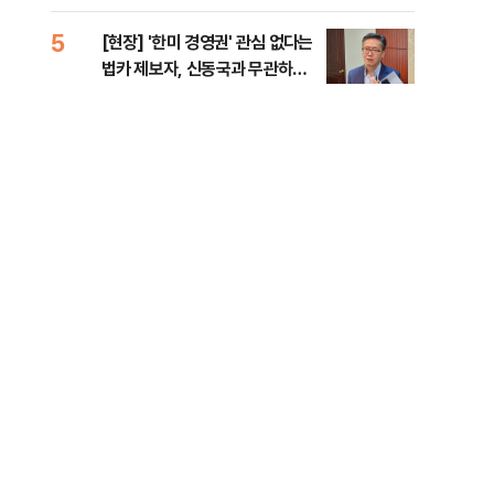
증거 수집" 지적
5
10
[현장] '한미 경영권' 관심 없다는
수술
법카 제보자, 신동국과 무관하다
국이
지만...
의 