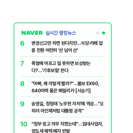
실시간 랭킹뉴스
6
 외치자…與
변경신고만 하면 된다지만…식당·카페 업
하라"
종 전환 여전히 ‘산 넘어 산’
7
문가가 경고한
폭염에 아프고 일 못하면 보상받는
다?…'기후보험' 뜬다
8
됐다...외
"아빠, 왜 이렇게 빨라?"…볼보 EX90,
640마력 품은 패밀리카 [시승기]
9
에 테러"…국
송영길, 정청래 '노무현 자처'에 역공…"오
폭
히려 이인제처럼 대통령 공격"
10
1시 기준 폭
“정부 믿고 의무 지켰는데”…임대사업자,
양도세 혜택 폐지 반발