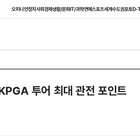
오피니언
정치
사회
경제
생활/문화
IT/과학
연예
스포츠
세계
수도권
포토
D-
6 KPGA 투어 최대 관전 포인트