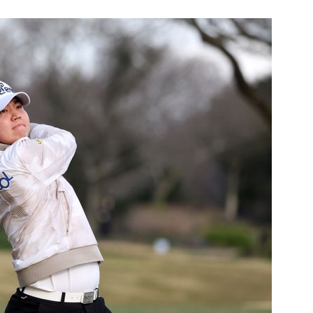
1
송영길·김민석, '조희대 탄핵'
법사위원들 "즉시 대법관 제청
2
"편해서 매일 신었는데"...전
'크록스'의 숨은 위험
3
3000원짜리 장바구니 'K굿즈' 
국인 관광객 필수템은?
4
"집값 아닌 국민 잡아" "국민
민의힘, 부동산 세제개편안 맹
5
'입추' 무색한 찜통더위...오후 
염중대경보 지역은