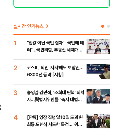
실시간 인기뉴스
1
6
"집값 아닌 국민 잡아" "국민에 테
유용
러"…국민의힘, 부동산 세제개편
규탄
안 맹폭
36
조
2
7
코스피, 외인 ‘사자’에도 보합권…
“정
6300선 등락 [시황]
대사
3
8
송영길·김민석, '조희대 탄핵' 외치
[단
자…與법사위원들 "즉시 대법관
1%
제청하라"
골
4
9
[단독] 영장 집행일 10일 도과 원
국힘
희룡 포렌식 시도한 특검…"위법
수·