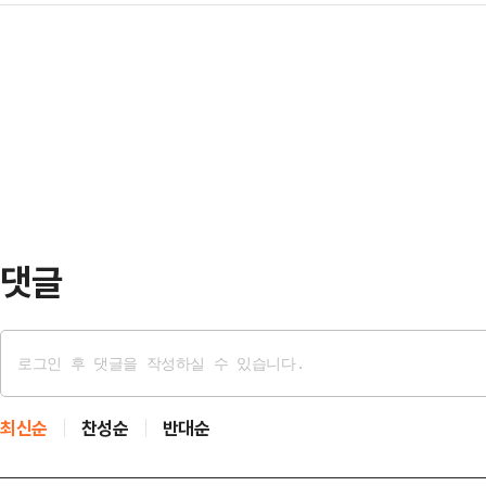
련해 "주한(주호영 대구시장 무소속 
지지 않는다. 이번 지방선거가 '장동
AI(인공…
연대는 끝났지만 보수 재건 노력이 
적었다.이어 "윤어게인 세력과 완벽
불거지는 '북갑 무공천'이 필요하다는
'우선 심판대상'에 머물러 있다"며 "
SBS라디오 '정치쇼'에 출연해 당내 
승을…
련 질문을 받고 "넓게 보고 더불어
이 좋은지 한 전 대표가 당선되는 것
말했다.그…
댓글
최신순
찬성순
반대순