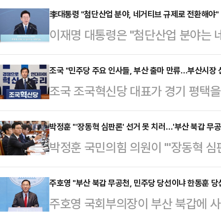
점매석 행위를 철저하게 엄단해 주기
李대통령 "첨단산업 분야, 네거티브 규제로 전환해야"
이재명 대통령은 "첨단산업 분야는 
15일 정부서울청사에서 비상경제본부
다"고 강조했다. '네거티브 규제'는
전 합의가 이루어졌지만 무력 충돌이
게 허용되는 방식을 뜻한다.이 대통령
조국 "민주당 주요 인사들, 부산 출마 만류…부산시장 
지속되고 있다"며 이같이 말했습니다.
조국 조국혁신당 대표가 경기 평택을
규제합리화위원회 전체회의에서 "대
재수 "콕 집은 게 아니다" 거리두기
주요 인사들이 직접 연락해 부산을 
력을 회복하는 길 중에 매우 중요한 
의 부산 북갑 차출…
주장했다.조 대표는 15일 김어준 씨
박정훈 "'장동혁 심판론' 선거 못 치러…'부산 북갑 무공
이 밝혔다.이 대통령은 "과거에는 규
박정훈 국민의힘 의원이 "'장동혁 심
가면 '조국 대 누구' 이렇게 구도가
단', 기업들이나 경제 활동을 하는 
의 사퇴를 촉구했다. 또 "'부산 북갑
있다고 우려했다"며 이같이 말했다.
했다"며 "그 정…
다.박정훈 의원은 15일 오전 자신의
주호영 "부산 북갑 무공천, 민주당 당선이냐 한동훈 당
정말 그만 보고 싶은 부산 출신으로서
주호영 국회부의장이 부산 북갑에 사
죄'를 덮기 위해 국정조사까지 하는 
고 척결하려면 안 나가는 게 맞는다