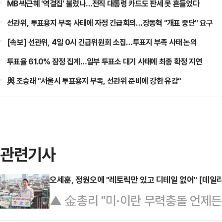
MB·박근혜 '역결집' 불렀나…전직 대통령 카드도 판세 못 흔들었다
선관위, 투표용지 부족 사태에 자정 긴급회의…장동혁 "개표 중단" 요구
[속보] 선관위, 4일 0시 긴급위원회 소집…투표지 부족 사태 논의
투표율 61.0% 잠정 집계…일부 투표소 대기 사태에 최종 확정 지연
與 조승래 "서울시 투표용지 부족, 선관위 준비에 강한 유감"
관련기사
오세훈, 정원오에 "레토릭만 있고 디테일 없어" [데일
▲ 金총리 "미·이란 무력충돌 언제든
라"김민석 국무총리가 중동 전쟁 장