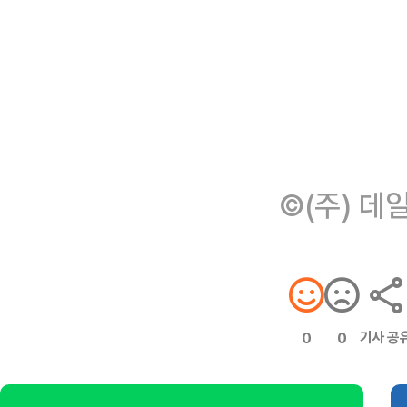
©(주) 데
기사 공
0
0