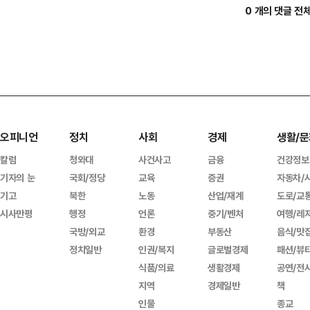
0 개의 댓글 전
오피니언
정치
사회
경제
생활/문
칼럼
청와대
사건사고
금융
건강정보
기자의 눈
국회/정당
교육
증권
자동차/
기고
북한
노동
산업/재계
도로/교
시사만평
행정
언론
중기/벤처
여행/레
국방/외교
환경
부동산
음식/맛
정치일반
인권/복지
글로벌경제
패션/뷰
식품/의료
생활경제
공연/전
지역
경제일반
책
인물
종교