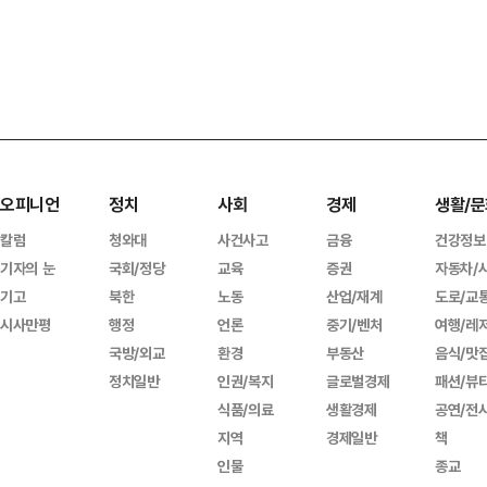
오피니언
정치
사회
경제
생활/문
칼럼
청와대
사건사고
금융
건강정보
기자의 눈
국회/정당
교육
증권
자동차/
기고
북한
노동
산업/재계
도로/교
시사만평
행정
언론
중기/벤처
여행/레
국방/외교
환경
부동산
음식/맛
정치일반
인권/복지
글로벌경제
패션/뷰
식품/의료
생활경제
공연/전
지역
경제일반
책
인물
종교