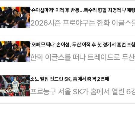
위를 점하고도 아쉬운 패배를 당했다.여
에 새로운 변화를 이끌 적임자로 판
(한국시간) 브라질 쿠이아바의 아레나 
‘손아섭마저’ 이적 후 반등…독수리 향할 치명적 부메
전주원 감독은 2012년부터 우리은
2026시즌 프로야구는 한화 이글스
2차전에서 캐나다(9위)에 1-3으로 
력을 바탕으로 앞으로 2029년 5월
모은다. 자칫 한화에는 부메랑이 될
패)에 이어 이번 대회 2연패다.이날 
단을 이끌어갈 예정이다…
키움 히어로즈의 선발 투수 배동현.배
‘오빠 므찌나’ 손아섭, 두산 이적 후 첫 경기서 홈런 포
손화연을 원톱으로 세우고 2선에 박수
한화 이글스를 떠나 트레이드로 두산
평균자책점 1.65로 깜짝 성적을 올
개했다. 중원은 정민영과 김신지가 
섭이 화끈한 이적 신고식을 했다.두
데 무려 3승을 책임졌다.지난해 11
린 2026 신한 SOL KBO리그 S
소노 벌집 건드린 SK, 홈에서 충격 2연패
명을 받아 이적했다. 2021년 한화
프로농구 서울 SK가 홈에서 열린 6강
선을 앞세워 11-3으로 대승을 거뒀
호선수 명단에 묶이지 못했는데 키움
며 벼랑 끝에 몰렸다.SK는 14일 잠
무 8패)째를 기록했다. 반면 SSG(
래프트 성…
26시즌 LG전자 프로농구 6강 PO(5
타격이 침체에 놓인 두산은 이날 오전
으로 패했다.지난 12일 1차전에서 7
5000만원을 내주고 손아섭을 영입