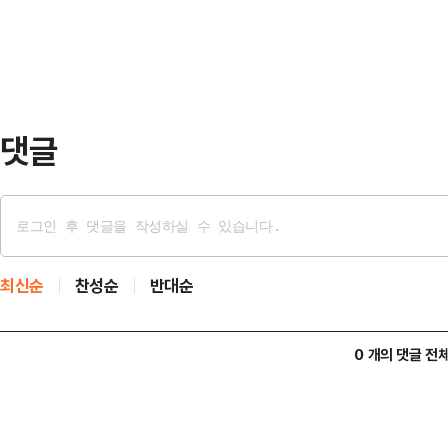
2차전마저 내주며 탈락 위기에 놓였다.
를 누…
은 4강 PO 진출 확률은 100%(25
서는 쉽지 않은 상황이다.1차전서 대
댓글
최신순
찬성순
반대순
0 개의 댓글 전