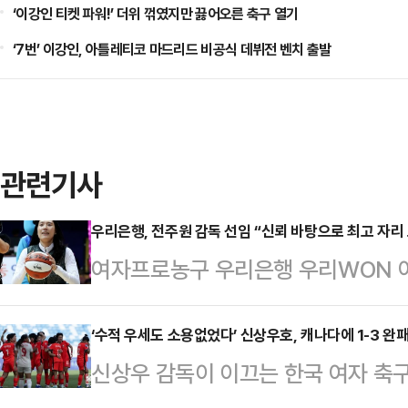
‘이강인 티켓 파워!’ 더위 꺾였지만 끓어오른 축구 열기
‘7번’ 이강인, 아틀레티코 마드리드 비공식 데뷔전 벤치 출발
관련기사
우리은행, 전주원 감독 선임 “신뢰 바탕으로 최고 자리
여자프로농구 우리은행 우리WON 
이하 우리은행)이 전주원 코치를 신
리은행은 “전주원 감독은 팀 시스템에
‘수적 우세도 소용없었다’ 신상우호, 캐나다에 1-3 완
신상우 감독이 이끄는 한국 여자 축
을 두루 갖춘 지도자”라며 “내부 승