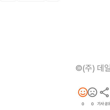
©(주) 데
기사 공
0
0