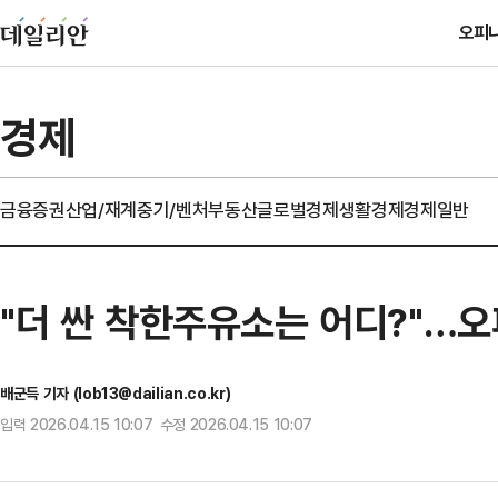
오피
경제
금융
증권
산업/재계
중기/벤처
부동산
글로벌경제
생활경제
경제일반
"더 싼 착한주유소는 어디?"…오
배군득 기자 (lob13@dailian.co.kr)
입력 2026.04.15 10:07 수정 2026.04.15 10:07