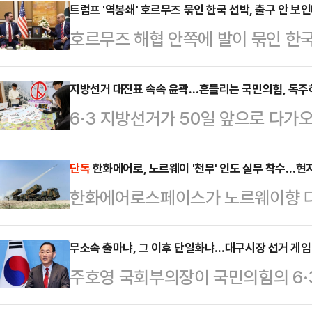
트럼프 '역봉쇄' 호르무즈 묶인 한국 선박, 출구 안 
호르무즈 해협 안쪽에 발이 묶인 한국
하고 있다. 이란의 통행 통제와 통행료
쟁 물자 보급로 차단 조치가 맞물리면
지방선거 대진표 속속 윤곽…흔들리는 국민의힘, 독주
6·3 지방선거가 50일 앞으로 다
명해졌다. 정부의 외교 부담도 한층 
드러내고 있다. 이재명 대통령과 더
처는 관련 동향을 주시하며 대응책 마
는 가운데, 국민의힘은 내부 갈등과
단독
한화에어로, 노르웨이 '천무' 인도 실무 착수…현
이끌 해법은 내놓지 못하고 있다. 해
한화에어로스페이스가 노르웨이향 다연
모습이다.정치권에선 이번 선거에서
말부터 지속되고 있다.통항 재개가 '탈
현지 실무 협의에 본격 착수했다. 지난
고 있다. 특히 민주당이 대구·경북(
면서…
생산 및 기술 협력을 위한 구체적인 이행
무소속 출마냐, 그 이후 단일화냐…대구시장 선거 게임
석권했던 2018년 지방선거보다 더 
주호영 국회부의장이 국민의힘의 6·
것이다.14일(현지시간) 유럽 방산 
기된다.민주당에 유리한 흐름 속 주
바뀔 게임 체인저가 돼 가는 모양새다
페이스는 지난 7일부터 9일까지 사
이들 지역 결과가 민…