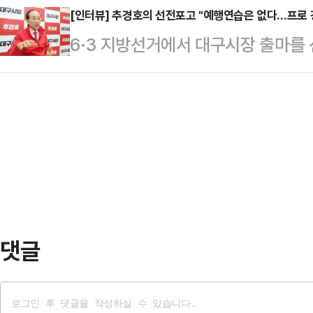
소속 출마 가능성이 본선에 큰 영향
[인터뷰] 추경호의 선전포고 "예행연습은 없다…프로 
사들과 ‘천무 궁니르(Gungnir)’
6·3 지방선거에서 대구시장 출마를
에선 경선 선출 후보와 컷오프 후보 
다.이번 회의에는 안도야 스페이스(And
일 대구 수성구 선거캠프에서 진행한 
대책을 동원해서라도 표 분산은 막아
행연습이 필요 없는 프로 경제 전문가
송통신위원장은 14일 대구시당에서 
인'이 아닌 '진짜 경제 관료'. 추경
인 경선을 복원하라"고 요구했다. 
다. 기획재정부 장관, 원내대표를 
(공천 배제)된 자신과…
'정책통'이자 '전략가'로서의 전문성
뷰에서 지금의 대구가 "경기 침체를
고 규정했다. …
댓글