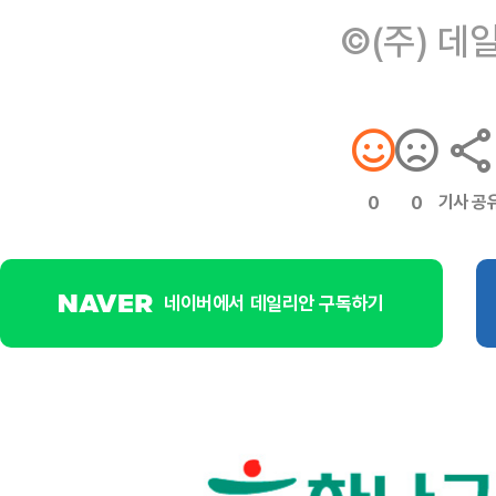
©(주) 데
기사 공
0
0
네이버에서 데일리안 구독하기