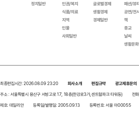
정치일반
인권/복지
글로벌경제
패션/뷰
식품/의료
생활경제
공연/전
지역
경제일반
책
인물
종교
사회일반
날씨
생활문화
최종편집시간: 2026.08.09 23:20
회사소개
편집규약
광고제휴문의
주소 : 서울특별시 용산구 서빙고로 17, 18층(한강로3가,센트럴파크 타워동)
전화 
제호: 데일리안
등록일/발행일: 2005.09.13
등록번호: 서울 아00055