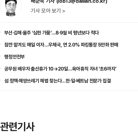
배군득 기자 (lob13@dailian.co.kr)
기사 모아 보기 >
부산·김해·울주 ‘심한 가뭄’…8·9월 비 평년보다 적다
잠깐 맡겨도 매일 이자…우체국, 연 2.0% 파킹통장 5만좌 판매
행정안전부
공무원 배우자 출산휴가 10→20일…육아휴직 자녀 ‘초6까지’
섬 정책·해양쓰레기 해법 찾는다…한·일·베트남 전문가 집결
관련기사