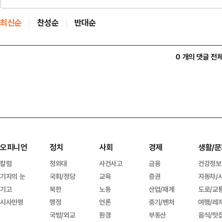
최신순
찬성순
반대순
0 개의 댓글 전
오피니언
정치
사회
경제
생활/문
칼럼
청와대
사건사고
금융
건강정보
기자의 눈
국회/정당
교육
증권
자동차/
기고
북한
노동
산업/재계
도로/교
시사만평
행정
언론
중기/벤처
여행/레
국방/외교
환경
부동산
음식/맛