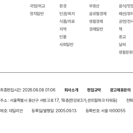
국방/외교
환경
부동산
음식/맛
정치일반
인권/복지
글로벌경제
패션/뷰
식품/의료
생활경제
공연/전
지역
경제일반
책
인물
종교
사회일반
날씨
생활문화
최종편집시간: 2026.08.08 01:06
회사소개
편집규약
광고제휴문의
주소 : 서울특별시 용산구 서빙고로 17, 18층(한강로3가,센트럴파크 타워동)
전화 
제호: 데일리안
등록일/발행일: 2005.09.13
등록번호: 서울 아00055