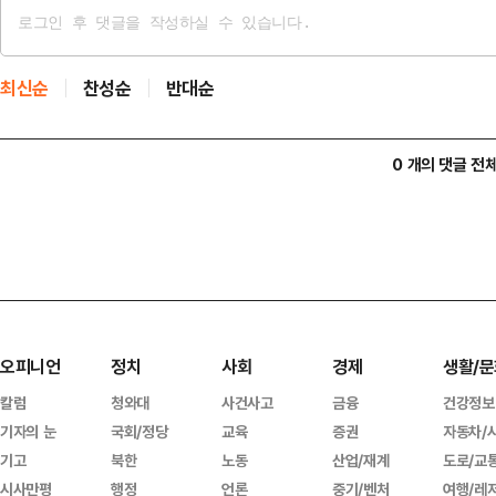
최신순
찬성순
반대순
0 개의 댓글 전
오피니언
정치
사회
경제
생활/문
칼럼
청와대
사건사고
금융
건강정보
기자의 눈
국회/정당
교육
증권
자동차/
기고
북한
노동
산업/재계
도로/교
시사만평
행정
언론
중기/벤처
여행/레