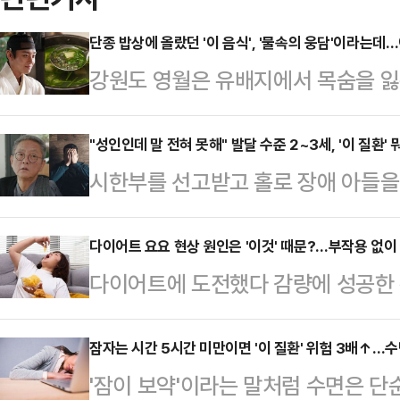
단종 밥상에 올랐던 '이 음식', '물속의 웅담'이라는데
강원도 영월은 유배지에서 목숨을 잃은
영월은 동강과 서강을 따라 수려한 
메밀, 다슬기 등의 특산물로 유명하
"성인인데 말 전혀 못해" 발달 수준 2~3세, '이 질환
시한부를 선고받고 홀로 장애 아들을
기인 송어도 유명하다. 동의보감에 따
아들이 앓고 있는 '자폐성 장애'에도 
소나무 마디의 색깔을 띤다고 해서 '
화탐사대'에서는 간암 말기 시한부 선
다이어트 요요 현상 원인은 '이것' 때문?…부작용 없이 
다.송어는 단백질 21.2%, 지방 6
다이어트에 도전했다 감량에 성공한 뒤
는 64세 전경철 씨의 사연이 전파를
방을 가지고 있다. 송어알은 단백질 
른다.단기간 체중 감량을 목표로 한
부터 혼자 키워왔다는 전씨는 작년 
26%이다…
이어트는 체내 에너지 소비 구조에 
잠자는 시간 5시간 미만이면 '이 질환' 위험 3배↑…수
에 남지 않았다는 사실을 듣게 됐다.
'잠이 보약'이라는 말처럼 수면은 단
과를 가져온다. 기초대사량은 휴식상
으며 하루하루를 버티는 상황에서도 