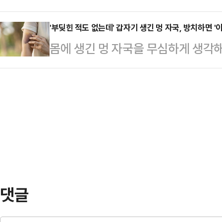
중요한 요소다. 충분한 수면은 삶의 
소모되는 에너지로, 호흡·심장박동·
아들을 걱…
게 작용한다.전문가들은 수면이 건강
'부딪힌 적도 없는데' 갑자기 생긴 멍 자국, 방치하면 
신진대사에 쓰인다.요요 현상은 주로
몸에 생긴 멍 자국을 무심하게 생각해
이견이 없다고 말한다. 숙면을 취하
로 인한 근육량 감소와 기초대사량 
멍은 보통 강한 충격을 받아 피부 
지 영향을 받는다. 특히 수면 중에
하면서 발생한다.미국 캘…
혈액이 피부 조직으로 스며들어 검푸
데 이는 알츠하이머병과 밀접한 관련
상 없이 멍이 자꾸 생긴다면, 단순한
성서울병원 신경과 주은연 교수는 요
해 볼 필요가 있다.멍은 처음엔 붉은
유가 두 가지라며 스…
색, 갈색으로 변하다가 사라지는 게
정도 시간이 흐르면 대부분의 경우는
부 색깔과 혈액 …
댓글