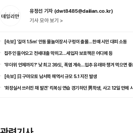
유정선 기자 (dwt8485@dailian.co.kr)
기사 모아 보기 >
[속보] '길이 1.5m' 안동 물놀이장서 구렁이 출몰…한때 시민 대피 소동
집주인 들어오고 전세대출 막히고…세입자 보호책은 어디에 등
'무더위 언제까지?' 낮 최고 39도, 폭염 계속…입추 유래와 챙겨 먹으면 좋
[속보] 日 구마모토 남서쪽 해역서 규모 5.1 지진 발생
'화장실서 쓰러진 채 발견' 킥복싱 연습 경기하던 男학생, 사고 12일 만에 
관련기사