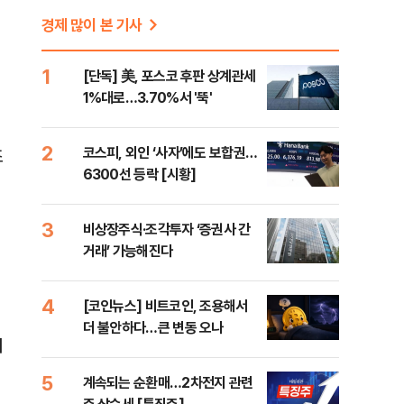
경제 많이 본 기사
1
[단독] 美, 포스코 후판 상계관세
1%대로…3.70%서 '뚝'
2
코스피, 외인 ‘사자’에도 보합권…
조
6300선 등락 [시황]
3
비상장주식·조각투자 ‘증권사 간
거래’ 가능해진다
4
[코인뉴스] 비트코인, 조용해서
더 불안하다…큰 변동 오나
서
5
계속되는 순환매…2차전지 관련