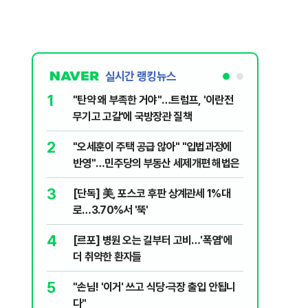
실시간 랭킹뉴스
1
6
"탄약 왜 부족한 거야"…트럼프, '이란전
민주당, 
무기고 고갈'에 국방장관 질책
안부터 
2
7
"오세훈이 주택 공급 않아" "입법과정에
집주인 
반영"…민주당의 부동산 세제개편 해법은
자 보호
3
8
[단독] 美, 포스코 후판 상계관세 1%대
"한도 줄
로…3.70%서 '뚝'
긴 '대출 
4
9
[르포] 병원 오는 길부터 고비…'폭염'에
버핏 "美 
더 취약한 환자들
신호에 
5
10
"손님! '이거' 쓰고 식당·극장 출입 안됩니
與김승원,
다"
"내용 다