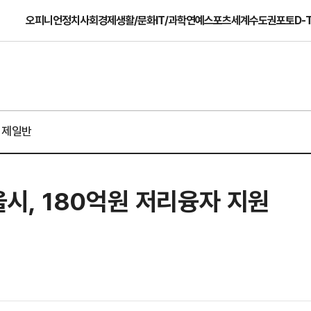
오피니언
정치
사회
경제
생활/문화
IT/과학
연예
스포츠
세계
수도권
포토
D-
경제일반
시, 180억원 저리융자 지원