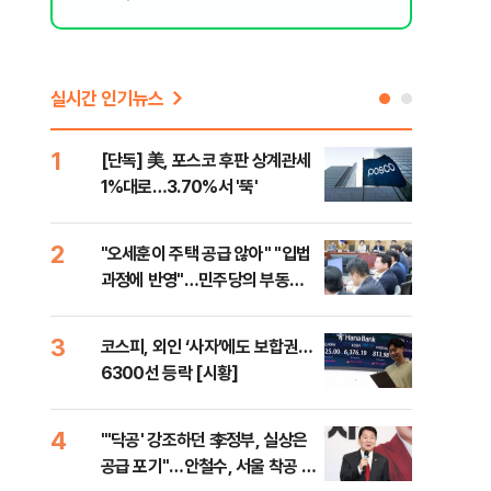
실시간 인기뉴스
1
6
[단독] 美, 포스코 후판 상계관세
[르
1%대로…3.70%서 '뚝'
비…
2
7
"오세훈이 주택 공급 않아" "입법
네이
과정에 반영"…민주당의 부동산
외연
세제개편 해법은
출(
3
8
코스피, 외인 ‘사자’에도 보합권…
[속
6300선 등락 [시황]
감사
4
9
"'닥공' 강조하던 李정부, 실상은
민주
공급 포기"…안철수, 서울 착공 실
공…