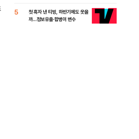
적 미달 비판
조
5
10
첫 흑자 낸 티빙, 하반기에도 웃을
[코
까…정보유출·합병이 변수
더 