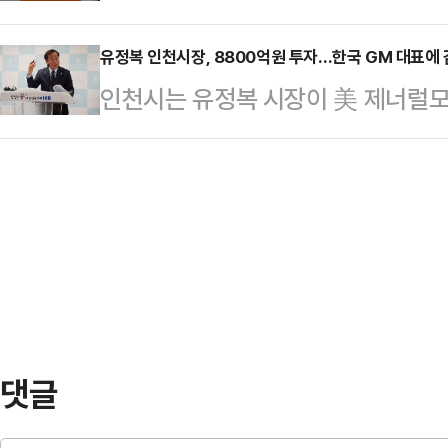
없는 위기에 놓였다”며 야권 결집을
다”고 말했다.이날 유 시장의 발언
의 빈틈도 있어서는 안 된…
북 글에서 “국민의힘 시·도지사들과
유정복 인천시장, 8800억원 투자…한국 GM 대표에 
더불어 민주당 인천시장 후보인 박찬
인천시는 유정복 시장이 美 제너럴모
썼다.그는 최근 현장에서 “왜 내부 
의원들을 겨냥한 것으로 풀이된다.그
8800억원) 규모의 투자계획을 발표
의 책임을 인정하고 반성을 표했다.
정치권을 지적했다.그는 “…
장에게 공식 서한을 보내 감사의 뜻을
지 여당인 민주당이 장악하면 ‘완전한
시장은 최근 한국GM 측에 전달한 
다.또 여당 인사들의 각종 의혹과 
중심으로 대규모 투자를 결정한 것에
제를 제기했다.유 시…
린다”고 밝혔다.유 시장은 “국내 산
이번 결정이 지역경제 안정과 지속 
다”고 강조했…
댓글