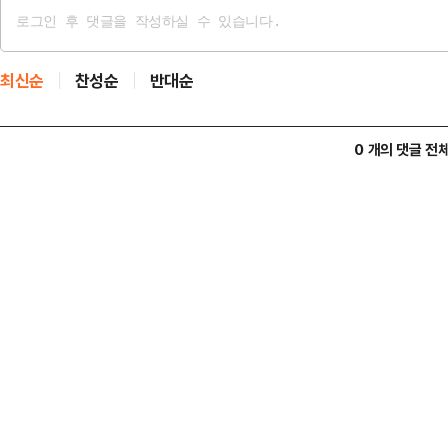
최신순
찬성순
반대순
0 개의 댓글 전