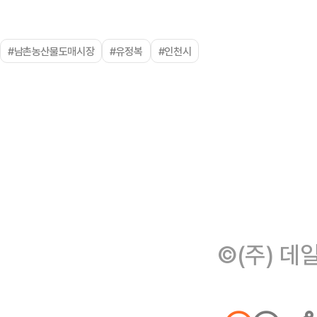
#남촌농산물도매시장
#유정복
#인천시
©(주) 데