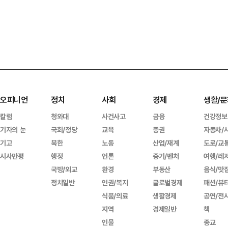
오피니언
정치
사회
경제
생활/문
칼럼
청와대
사건사고
금융
건강정보
기자의 눈
국회/정당
교육
증권
자동차/
기고
북한
노동
산업/재계
도로/교
시사만평
행정
언론
중기/벤처
여행/레
국방/외교
환경
부동산
음식/맛
정치일반
인권/복지
글로벌경제
패션/뷰
식품/의료
생활경제
공연/전
지역
경제일반
책
인물
종교