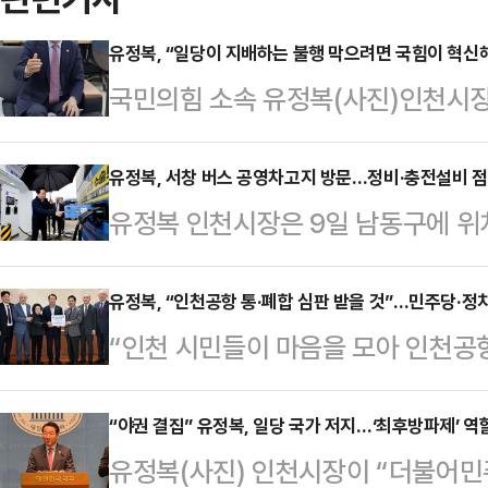
유정복, “일당이 지배하는 불행 막으려면 국힘이 혁신
국민의힘 소속 유정복(사진)인천시장
국가가 되었을 때 올 수 있는 불행한
도 노력하고 있다”고 말했다.유 시장
유정복, 서창 버스 공영차고지 방문…정비·충전설비 
유정복 인천시장은 9일 남동구에 
같이 밝힌 데 이어 “정치에서 일당
근무자들을 격려하고 차고지 운영 실
해서도 바람직하지 않다”며 “적절한
다 안전하고 편리하게 대중교통을 이
유정복, “인천공항 통·폐합 심판 받을 것”…민주당·정
를 막아내는 문화가 있어야 정치 발
“인천 시민들이 마음을 모아 인천공
공영차고지의 관리 현황을 직접 확인
힘 혁신 방안에 대해선 “당 대표와 
권이 응답하지 않는 것은 무책임한 
하기 위해 마련됐다.유 시장은 이날 
분을 막아내기 위…
접견실에서 시민사회 대표들과 ‘인천
“야권 결집” 유정복, 일당 국가 저지…‘최후방파제’ 역
과 충전시설을 집중적으로 살펴보며,
유정복(사진) 인천시장이 “더불어민
치권이 나서 인천공항 통·폐합 문제
시장은 “버스 운행의 핵심 기반인 