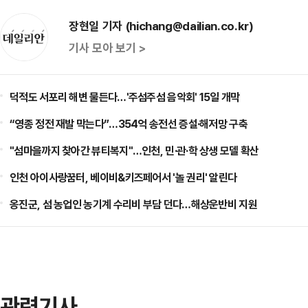
장현일 기자 (hichang@dailian.co.kr)
기사 모아 보기 >
덕적도 서포리 해변 물든다…'주섬주섬 음악회' 15일 개막
“영종 정전 재발 막는다”…354억 송전선 증설·해저망 구축
"섬마을까지 찾아간 뷰티복지"…인천, 민·관·학 상생 모델 확산
인천 아이사랑꿈터, 베이비&키즈페어서 '놀 권리' 알린다
옹진군, 섬 농업인 농기계 수리비 부담 던다…해상운반비 지원
관련기사