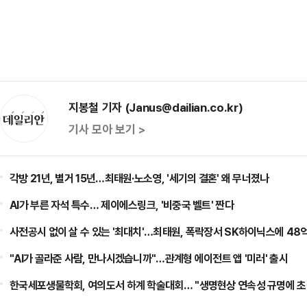
지봉철 기자 (Janus@dailian.co.kr)
기사 모아 보기 >
각방 21년, 별거 15년…최태원·노소영, '세기의 결혼' 왜 무너졌나
AI가 부른 자석 특수… 제이에스링크, '비중국 벨트' 짠다
사전공시 없이 살 수 있는 '최대치'…최태원, 폭락장서 SK하이닉스에 48
"AI가 골라준 사람, 만나시겠습니까"…관계형 에이전트 앱 '미러' 출시
한국세포생물학회, 여의도서 하계 학술대회… "생명현상 연속성 규명에 초