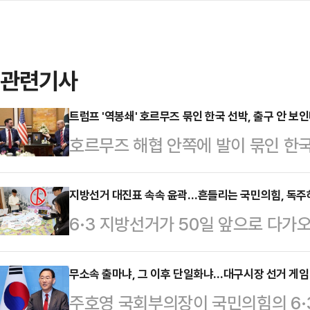
관련기사
트럼프 '역봉쇄' 호르무즈 묶인 한국 선박, 출구 안 
호르무즈 해협 안쪽에 발이 묶인 한국
하고 있다. 이란의 통행 통제와 통행료
쟁 물자 보급로 차단 조치가 맞물리면
지방선거 대진표 속속 윤곽…흔들리는 국민의힘, 독주
6·3 지방선거가 50일 앞으로 다
명해졌다. 정부의 외교 부담도 한층 
드러내고 있다. 이재명 대통령과 더
처는 관련 동향을 주시하며 대응책 마
는 가운데, 국민의힘은 내부 갈등과
무소속 출마냐, 그 이후 단일화냐…대구시장 선거 게임
이끌 해법은 내놓지 못하고 있다. 해
주호영 국회부의장이 국민의힘의 6·
모습이다.정치권에선 이번 선거에서
말부터 지속되고 있다.통항 재개가 '탈