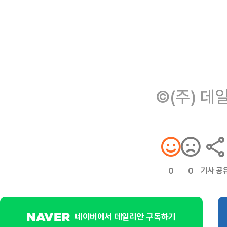
©(주) 데
기사 공
0
0
네이버에서 데일리안 구독하기