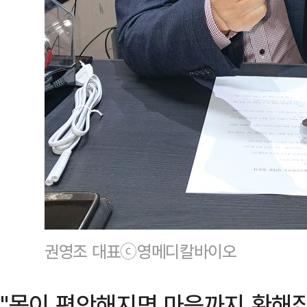
권영조 대표ⓒ영메디칼바이오
"몸이 편안해지면 마음까지 환해집