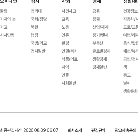
오피니언
정치
사회
경제
생활/문
칼럼
청와대
사건사고
금융
건강정보
기자의 눈
국회/정당
교육
증권
자동차/
기고
북한
노동
산업/재계
도로/교
시사만평
행정
언론
중기/벤처
여행/레
국방/외교
환경
부동산
음식/맛
정치일반
인권/복지
글로벌경제
패션/뷰
식품/의료
생활경제
공연/전
지역
경제일반
책
인물
종교
사회일반
날씨
생활문화
최종편집시간: 2026.08.09 06:07
회사소개
편집규약
광고제휴문의