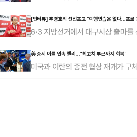
바뀔 게임 체인저가 돼 가는 모양새다
고 있다. 특히 민주당이 대구·경북(
면서…
소속 출마 가능성이 본선에 큰 영향
[인터뷰] 추경호의 선전포고 "예행연습은 없다…프로 
석권했던 2018년 지방선거보다 더 
6·3 지방선거에서 대구시장 출마를
에선 경선 선출 후보와 컷오프 후보 
기된다.민주당에 유리한 흐름 속 주
일 대구 수성구 선거캠프에서 진행한 
대책을 동원해서라도 표 분산은 막아
이들 지역 결과가 민…
행연습이 필요 없는 프로 경제 전문가
美 증시 이틀 연속 랠리…"최고치 부근까지 회복"
송통신위원장은 14일 대구시당에서 
미국과 이란의 종전 협상 재개가 구
인'이 아닌 '진짜 경제 관료'. 추경
인 경선을 복원하라"고 요구했다. 
상승했다.월스트리트저널(WSJ)에
다. 기획재정부 장관, 원내대표를 
(공천 배제)된 자신과…
량주로 구성된 다우존스지수는 14일(
'정책통'이자 '전략가'로서의 전문성
트(0.66%) 오른 4만 8207.66
뷰에서 지금의 대구가 "경기 침체를
는 81.15 포인트(1.18%) 상승한
고 규정했다. …
닥100지수는 455.35포인트(1.96