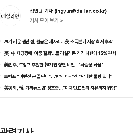
정인균 기자 (Ingyun@dailian.co.kr)
기사 모아 보기 >
AI가 키운 생산성, 월급은 제자리…美 소득분배 사상 최저 추락
美, 中 태양광에 ‘이중 철퇴’…폴리실리콘 가격 하한에 15% 관세
美민주, 트럼프 후원한 韓기업 정면 비판…"사실상 뇌물"
트럼프 “이란전 곧 끝난다”…‘탄약 바닥’엔 “막대한 물량 있다”
美공화, 韓 '가짜뉴스법' 정조준…"미국인 표현의 자유까지 위협"
관련기사