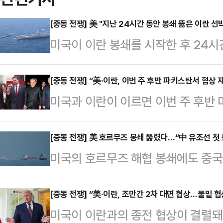
[중동 전쟁] 美 "지난 24시간 동안 봉쇄 뚫은 이란 선
미국이 이란 봉쇄를 시작한 후 24시
없었다고 밝혔다.AP통신에 따르면 
디어(SNS) 엑스(옛 트위터)를 통해 
[중동 전쟁] “美·이란, 이번 주 후반 파키스탄서 협상 
미국과 이란이 이르면 이번 주 후반 
력과 수십 대의 항공기가 이란을 드나
알려졌다. 다만 우라늄 농축 등 핵심 
간 동안 미국의 봉쇄를 뚫은 선박은 
차 협상에서도 난항이 불가피할 전망
[중동 전쟁] 美 호르무즈 봉쇄 뚫렸다…“中 유조선 첫 
며 오만만의 이란 항구로 재진입했다
미국의 호르무즈 해협 봉쇄에도 중국
르면 미국과 이란 협상단은 추가 협
만과 오만만의 모든 이란 항구와 연
알려졌다. 미국의 해상 봉쇄가 시작되
갈 예정이다. 블룸버그통신도 “양국이
에 공평…
후 회항했는데, 이중 한 척이 다시 
[중동 전쟁] “美·이란, 조만간 2차 대면 협상…물밑 협
어갔다”고 전했다. 이란 측 관계자는
미국이 이란과의 종전 협상이 결렬돼
다.로이터통신에 따르면 중국으로 향
나, 대표단은 일단 17∼19일 사이