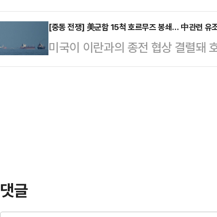
측에서 물밑에서 합의를 시도하고 있는
스타리’호는 14일(현지시간) 미국의
미국 측 …
21일(미 동부시간 오후 8시)로 끝나
[중동 전쟁] 美군함 15척 호르무즈 봉쇄… 中관련 유
어났다. 이는 미국의 봉쇄가 시작된
미국이 이란과의 종전 협상 결렬돼 
이라는 관측이 나온다.13일(현지시간
을 빠져나간 첫 선박이 될 것으로 보
련 유조선 두 척이 해협을 빠져나가
국자들은 2주 휴전 기간이 만료되기 
제재 대상 유조선…
이터통신 등에 따르면 미군이 13일 
놓고 세부적인 사항을 논의 중이다. 
시) 호르무즈 해협 봉쇄를 개시한 직
탄 이슬라마바드와 스위스 제네바 등
다. 선박 추적 서비스 업체 마린트래픽(
전히 …
(UAE) 샤르자에서 출발해 중국으로
리’호와 보츠와나 선적 ‘오스트리아’
이에 따…
댓글