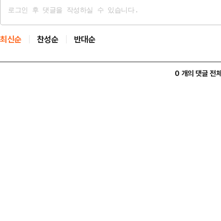
최신순
찬성순
반대순
0 개의 댓글 전