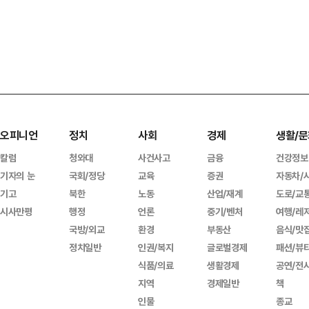
오피니언
정치
사회
경제
생활/문
칼럼
청와대
사건사고
금융
건강정보
기자의 눈
국회/정당
교육
증권
자동차/
기고
북한
노동
산업/재계
도로/교
시사만평
행정
언론
중기/벤처
여행/레
국방/외교
환경
부동산
음식/맛
정치일반
인권/복지
글로벌경제
패션/뷰
식품/의료
생활경제
공연/전
지역
경제일반
책
인물
종교