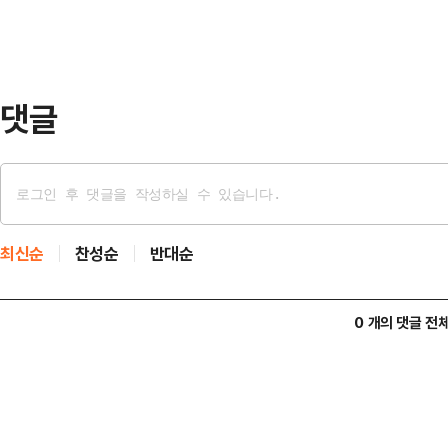
(UAE) 샤르자에서 출발해 중국으로
리’호와 보츠와나 선적 ‘오스트리아’
이에 따…
댓글
최신순
찬성순
반대순
0 개의 댓글 전