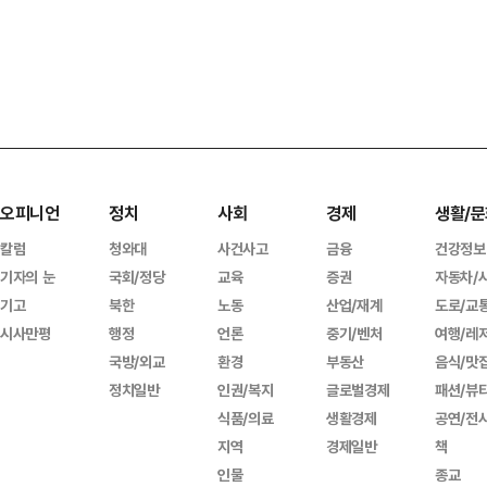
오피니언
정치
사회
경제
생활/문
칼럼
청와대
사건사고
금융
건강정보
기자의 눈
국회/정당
교육
증권
자동차/
기고
북한
노동
산업/재계
도로/교
시사만평
행정
언론
중기/벤처
여행/레
국방/외교
환경
부동산
음식/맛
정치일반
인권/복지
글로벌경제
패션/뷰
식품/의료
생활경제
공연/전
지역
경제일반
책
인물
종교