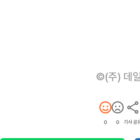
©(주) 데
기사 공
0
0