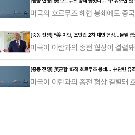
차 협상에서도 난항이 불가피할 전망
[중동 전쟁] 美 호르무즈 봉쇄 뚫렸다…“中 유조선 첫 
며 오만만의 이란 항구로 재진입했다
미국의 호르무즈 해협 봉쇄에도 중국
르면 미국과 이란 협상단은 추가 협
만과 오만만의 모든 이란 항구와 연
알려졌다. 미국의 해상 봉쇄가 시작되
갈 예정이다. 블룸버그통신도 “양국이
에 공평…
후 회항했는데, 이중 한 척이 다시 
[중동 전쟁] “美·이란, 조만간 2차 대면 협상…물밑 협
어갔다”고 전했다. 이란 측 관계자는
미국이 이란과의 종전 협상이 결렬돼
다.로이터통신에 따르면 중국으로 향
나, 대표단은 일단 17∼19일 사이
측에서 물밑에서 합의를 시도하고 있는
스타리’호는 14일(현지시간) 미국의
미국 측 …
21일(미 동부시간 오후 8시)로 끝나
[중동 전쟁] 美군함 15척 호르무즈 봉쇄… 中관련 유
어났다. 이는 미국의 봉쇄가 시작된
미국이 이란과의 종전 협상 결렬돼 
이라는 관측이 나온다.13일(현지시간
을 빠져나간 첫 선박이 될 것으로 보
련 유조선 두 척이 해협을 빠져나가
국자들은 2주 휴전 기간이 만료되기 
제재 대상 유조선…
이터통신 등에 따르면 미군이 13일 
놓고 세부적인 사항을 논의 중이다. 
시) 호르무즈 해협 봉쇄를 개시한 직
탄 이슬라마바드와 스위스 제네바 등
다. 선박 추적 서비스 업체 마린트래픽(
전히 …