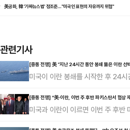
美공화, 韓 '가짜뉴스법' 정조준…"미국인 표현의 자유까지 위협"
관련기사
[중동 전쟁] 美 "지난 24시간 동안 봉쇄 뚫은 이란 선
미국이 이란 봉쇄를 시작한 후 24시
없었다고 밝혔다.AP통신에 따르면 
디어(SNS) 엑스(옛 트위터)를 통해 
[중동 전쟁] “美·이란, 이번 주 후반 파키스탄서 협상 
미국과 이란이 이르면 이번 주 후반 
력과 수십 대의 항공기가 이란을 드나
알려졌다. 다만 우라늄 농축 등 핵심 
간 동안 미국의 봉쇄를 뚫은 선박은 