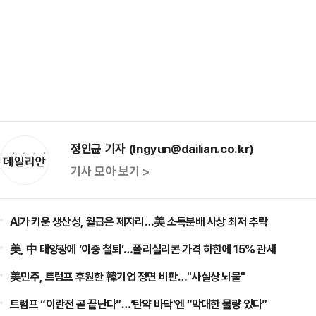
정인균 기자 (Ingyun@dailian.co.kr)
기사 모아 보기 >
AI가 키운 생산성, 월급은 제자리…美 소득분배 사상 최저 추락
美, 中 태양광에 ‘이중 철퇴’…폴리실리콘 가격 하한에 15% 관세
美민주, 트럼프 후원한 韓기업 정면 비판…"사실상 뇌물"
트럼프 “이란전 곧 끝난다”…‘탄약 바닥’엔 “막대한 물량 있다”