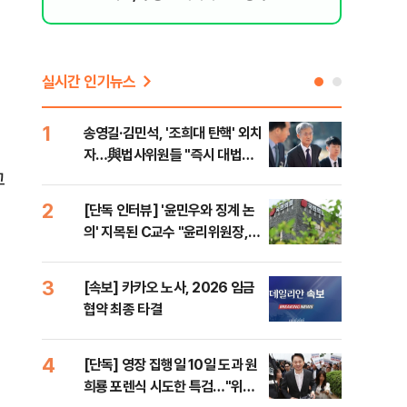
실시간 인기뉴스
1
6
송영길·김민석, '조희대 탄핵' 외치
SK
자…與법사위원들 "즉시 대법관
운다
제청하라"
고
2
7
[단독 인터뷰] '윤민우와 징계 논
이성
의' 지목된 C교수 "윤리위원장,
심"
외부와 논의 잘못된 행위"
거 
3
8
[속보] 카카오 노사, 2026 임금
코스
협약 최종 타결
선 
4
9
[단독] 영장 집행일 10일 도과 원
[코
희룡 포렌식 시도한 특검…"위법
관망