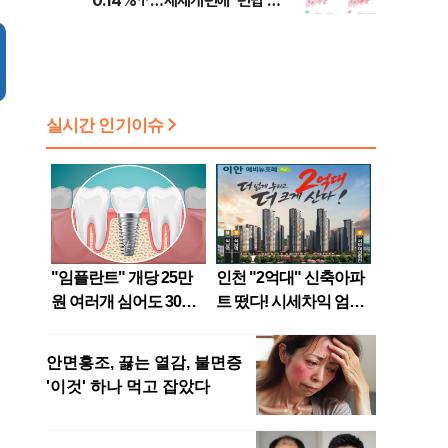
0.14%↑…세제개편에 ‘편법 주
소 이전’ 우려