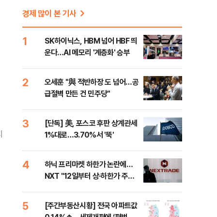
경제 많이 본 기사
1
SK하이닉스, HBM 넘어 HBF 띄
운다…AI 메모리 '계층화' 승부
2
오세훈 "與 적반하장 도 넘어…공
급절벽 만든 건 민주당"
3
[단독] 美, 포스코 후판 상계관세
지
1%대로…3.70%서 '뚝'
4
하닉 프리마켓 하한가 논란에…
NXT "12일부터 상·하한가 주문
금지"
5
[주간부동산시황] 전국 아파트값