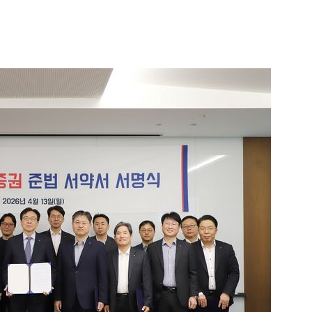
1
"편해서 매일 신었는데"...전
'크록스'의 숨은 위험
2
송영길·김민석, '조희대 탄핵'
법사위원들 "즉시 대법관 제청
3
하닉 프리마켓 하한가 논란에…N
일부터 상·하한가 주문금지"
4
[속보] 노원구 40.2도…서울, 
후 첫 40도
5
"기아차가 날 살려"…'굿 윌 헌
교통사고때 타고 있던 차는?