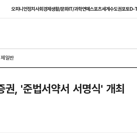
오피니언
정치
사회
경제
생활/문화
IT/과학
연예
스포츠
세계
수도권
포토
D-
경제일반
증권, '준법서약서 서명식' 개최