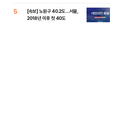
증거 수집" 지적
5
10
[속보] 노원구 40.2도…서울,
유용
2018년 이후 첫 40도
규탄
36
최