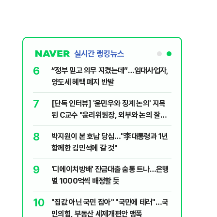
실시간 랭킹뉴스
6
문가가 경고한
“정부 믿고 의무 지켰는데”…임대사업자,
양도세 혜택 폐지 반발
7
 외치자…與
[단독 인터뷰] '윤민우와 징계 논의' 지목
하라"
된 C교수 "윤리위원장, 외부와 논의 잘못
된 행위"
8
XT "12
박지원이 본 호남 당심…"李대통령과 1년
함께한 김민석에 갈 것"
9
2018년 이
'디에이치방배' 잔금대출 숨통 트나…은행
별 1000억씩 배정할 듯
10
팅' 여배우,
"집값 아닌 국민 잡아" "국민에 테러"…국
민의힘, 부동산 세제개편안 맹폭