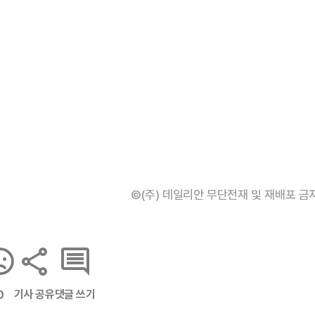
©(주) 데일리안 무단전재 및 재배포 금
기사 공유
댓글 쓰기
0