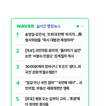
실시간 랭킹뉴스
1
6
송영길·김민석, '조희대 탄핵' 외치자…與
홈플러스,
법사위원들 "즉시 대법관 제청하라"
개 점포 
2
7
[속보] 국민의힘 윤리위, '돌려차기 실언'
[코인뉴스
논란 '서범수·진종오' 징계절차 개시
다…큰 변
3
8
3000원짜리 장바구니 'K굿즈' 됐다...외
민주당, 
국인 관광객 필수템은?
안부터 
4
9
"집값 아닌 국민 잡아" "국민에 테러"…국
버핏 "美 
민의힘, 부동산 세제개편안 맹폭
신호에 
5
10
[르포] 병원 오는 길부터 고비…'폭염'에
[단독] 
더 취약한 환자들
로…3.70