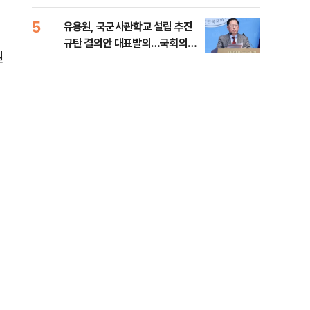
5
10
유용원, 국군사관학교 설립 추진
[단
규탄 결의안 대표발의…국회의원
1%
실
36명 동참