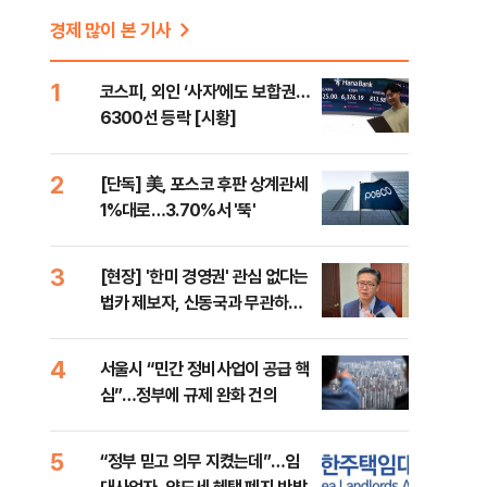
경제 많이 본 기사
1
코스피, 외인 ‘사자’에도 보합권…
6300선 등락 [시황]
2
[단독] 美, 포스코 후판 상계관세
1%대로…3.70%서 '뚝'
3
[현장] '한미 경영권' 관심 없다는
법카 제보자, 신동국과 무관하다
지만...
4
서울시 “민간 정비사업이 공급 핵
심”…정부에 규제 완화 건의
5
“정부 믿고 의무 지켰는데”…임