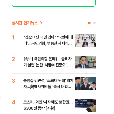
실시간 인기뉴스
1
6
"집값 아닌 국민 잡아" "국민에 테
靑,
러"…국민의힘, 부동산 세제개편
점식
안 맹폭
고'"
2
7
[속보] 국민의힘 윤리위, '돌려차
與김
기 실언' 논란 '서범수·진종오' 징
발언
여
계절차 개시
통
3
8
송영길·김민석, '조희대 탄핵' 외치
[단
자…與법사위원들 "즉시 대법관
희룡
제청하라"
증거
폭
4
9
코스피, 외인 ‘사자’에도 보합권…
국힘
6300선 등락 [시황]
수·