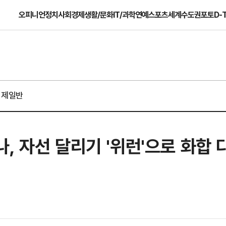
오피니언
정치
사회
경제
생활/문화
IT/과학
연예
스포츠
세계
수도권
포토
D-
경제일반
, 자선 달리기 '위런'으로 화합 