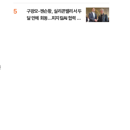
금폭탄"
행적
99
5
10
구광모-젠슨황, 실리콘밸리서 두
주한
달 만에 회동…피지컬AI 협력 논
린 
의
화
올