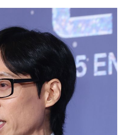
1
외국인 심판에 성접대 의혹…
까지 얽힌 축구협회 '충격 민낯’
2
李대통령, 20대 지지율 하락
나…"청년 보편적 지원 문턱 
3
오세훈 '여론조사비 대납' 1심
된 '민주당 돈봉투 의혹'…왜?
4
지진에 3000만원 기부했는
日 여성...무슨 일?
5
"솟구친 화염에 공장 아수라장
유공장 화재, 4명 중경상