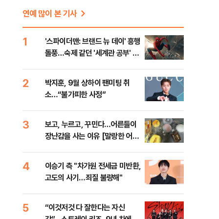
연예 많이 본 기사
1
'스파이더맨: 브랜드 뉴 데이' 흥행
돌풍…숙제 같던 '세계관 공부' 덜
었다 [영화 뷰]
2
박지훈, 9월 상하이 팬미팅 취
소…“불가피한 사정”
3
보고, 누르고, 꾸민다…어른들이
장난감을 사는 이유 [말랑한 어른
들②]
4
이승기 측 "차가원 전세금 미반환,
고도의 사기…죄질 불량해"
5
“이것저것 다 잘한다는 자신