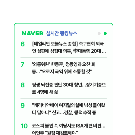
실시간 랭킹뉴스
6
월드컵 예선
[데일리안 오늘뉴스 종합] 축구협회 외국
인 심판에 성접대 의혹, 李대통령 20대 지
지율 하락 의식했나, 삼전닉스 올인은 금
7
 의식했
'외통위원' 한동훈, 정동영과 오찬 회
물, SK하이닉스 프리마켓 시초가 논란 재
낮춰야"
동…"오로지 국익 위해 소통할 것"
점화, 김민석 "과반 승리 가능성 99%" 등
8
 유죄에 회자
평생 뇌전증 견딘 30대 청년…장기기증으
로 4명에 새 삶
9
데 비난받은
"캐리비안베이 여자탈의실에 남성 들어왔
다 달아나" 신고…경찰, 행적 추적 중
10
"…양주 섬
코스피 불안 속 여당서도 ISA 개편 비판…
이언주 "원점 재검토해야"