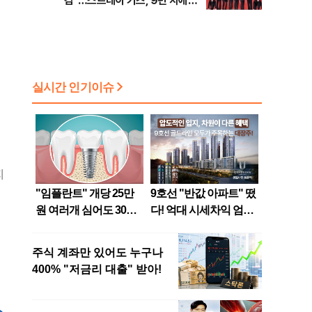
감”…스트레이 키즈, 9년 차에도
택한 실험 [현장]
지