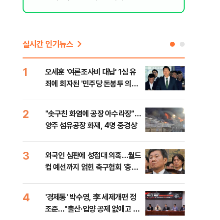
실시간 인기뉴스
1
6
오세훈 '여론조사비 대납' 1심 유
'尹
죄에 회자된 '민주당 돈봉투 의
구속
혹'…왜?
2
7
"솟구친 화염에 공장 아수라장"…
개정
양주 섬유공장 화재, 4명 중경상
무부
회
3
8
외국인 심판에 성접대 의혹…월드
[데
컵 예선까지 얽힌 축구협회 '충격
회 
민낯’
대통
나,
4
9
'경제통' 박수영, 李 세제개편 정
"캐
이닉
조준…"출산·입양 공제 없애고 세
성 
점화