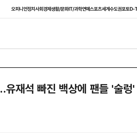
오피니언
정치
사회
경제
생활/문화
IT/과학
연예
스포츠
세계
수도권
포토
D-
유재석 빠진 백상에 팬들 '술렁'