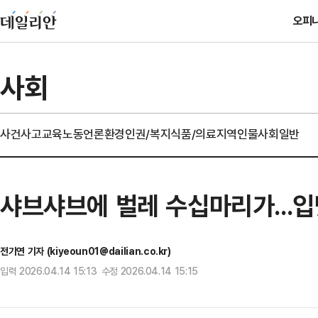
오피
사회
사건사고
교육
노동
언론
환경
인권/복지
식품/의료
지역
인물
사회일반
샤브샤브에 벌레 수십마리가...입맛
전기연 기자 (kiyeoun01@dailian.co.kr)
입력 2026.04.14 15:13 수정 2026.04.14 15:15