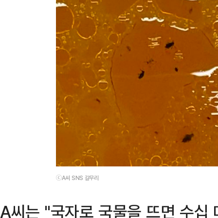
ⓒA씨 SNS 갈무리
A씨는 "국자로 국물을 뜨면 수십