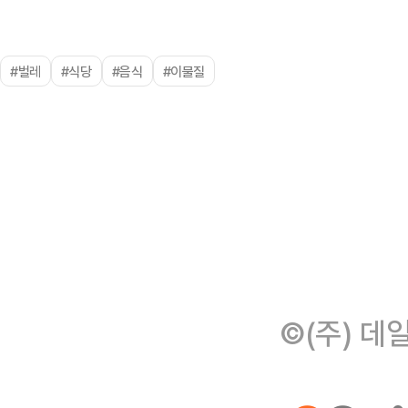
#벌레
#식당
#음식
#이물질
©(주) 데