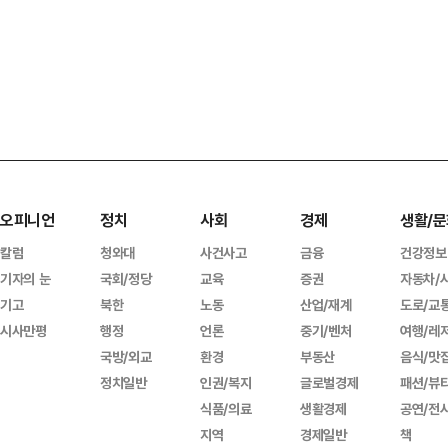
오피니언
정치
사회
경제
생활/문
칼럼
청와대
사건사고
금융
건강정보
기자의 눈
국회/정당
교육
증권
자동차/
기고
북한
노동
산업/재계
도로/교
시사만평
행정
언론
중기/벤처
여행/레
국방/외교
환경
부동산
음식/맛
정치일반
인권/복지
글로벌경제
패션/뷰
식품/의료
생활경제
공연/전
지역
경제일반
책