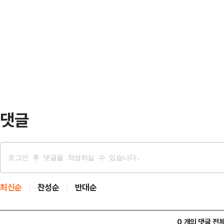
르면 이 날 오전 10시 기준으로 서
4000명이다.‘살목지’는 로드뷰 촬
0.71원 오른 2026.57원으로 집
불명의 존재와 마주하며 벌어지는 일
2000원선을 돌파하는 곳들도 속속 
다.영화가 화제를 모…
권은 2001원, 충북권은 2002원
균 가격이 2000원을 넘어섰다.전국
진 상태다. 오피…
댓글
최신순
찬성순
반대순
0 개의 댓글 전