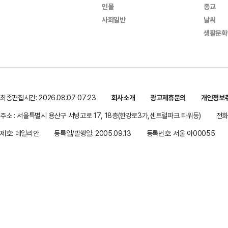
인물
종교
사회일반
날씨
생활문화
최종편집시간: 2026.08.07 07:23
회사소개
광고제휴문의
개인정보
주소 : 서울특별시 용산구 서빙고로 17, 18층(한강로3가,센트럴파크 타워동)
전화 
제호: 데일리안
등록일/발행일: 2005.09.13
등록번호: 서울 아00055