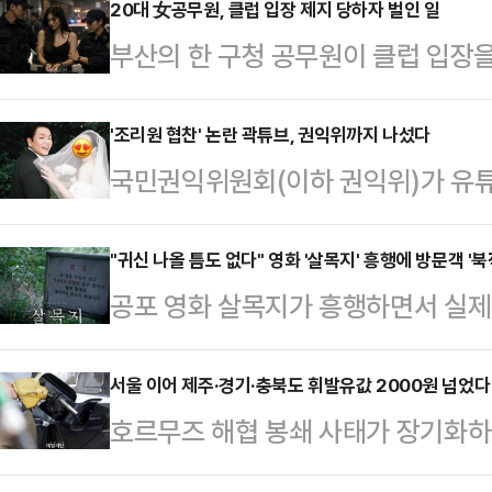
(SNS)를 통해 "늑구를 찾으러 다니
20대 女공무원, 클럽 입장 제지 당하자 벌인 일
부산의 한 구청 공무원이 클럽 입장
구를 찾으려고 차를 타고 산 쪽을 다
행해 재판에 넘겨져 벌금형을 선고받
는 전날 오후 10시 40분쯤 소방 당
사7단독 장기석 부장판사는 공무집행
'조리원 협찬' 논란 곽튜브, 권익위까지 나섰다
발견했다"고 신고하고 관련 영상을 
국민권익위원회(이하 권익위)가 유튜
게 벌금 300만원을 선고했다.A씨는
먹이를 먹지 못한 상태였지만 예상보
련해 청탁금지법(김영란법) 위반 여
진구 한 클럽 앞에서 입장을 제지당
라이트가 비쳤음…
에 따르면 부패방지국 청탁금지제도과
"귀신 나올 틈도 없다" 영화 '살목지' 흥행에 방문객 '북
동하는 과정에서 경찰관에게 욕설을 
공포 영화 살목지가 흥행하면서 실제
고 해당 사안이 법 위반에 해당하는
를 타고 지구대로 이동하던 중 경찰
들의 발길이 몰리고 있다. 공포 영화 
▲배우자가 직접 향유한 편익을 공직
경찰관 외모를 비하하며…
현상이 나타나는 모습이다.13일 
서울 이어 제주·경기·충북도 휘발유값 2000원 넘었다
버의 홍보 효과만 기대한 경우에도
호르무즈 해협 봉쇄 사태가 장기화하
에 따르면 지난 8일 개봉한 ‘살목지’는
비용 차액이 금품 가액 산정 기준이
2000원을 돌파하는 곳들이 나오고
6000여명을 동원하며 박스오피스 1
면 공직자 등은 직무 관련 …