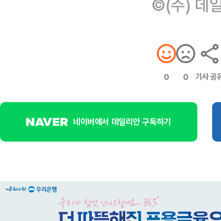
©(주) 데
기사 공
0
0
네이버에서 데일리안 구독하기