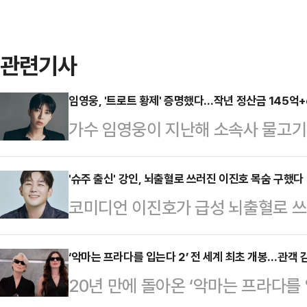
관련기사
임영웅, '트로트 황제' 증명했다…작년 정산금 145억+
가수 임영웅이 지난해 소속사 물고
최소 155억원을 수령한 것으로 추
에 공시된 물고기뮤직 감사보고서에
'슈주 출신' 강인, 뇌출혈로 쓰러진 이진호 목숨 구했다
코미디언 이진호가 급성 뇌출혈로 쓰
145억6428만원으로 집계됐다.물
119에 신고한 인물이 강인인 것으로
점을 고려하면 해당 금액은 대부분 
면 강인은 지난 1일 이진호에게 전화
‘악마는 프라다를 입는다 2’ 전 세계 최초 개봉…관객 감
영웅은 지분 50%에 따른 배당금도 
20년 만에 돌아온 ‘악마는 프라다를 
어가던 상태였던 것으로 전해졌다. 
억원의 중간배당을 실시했으며 최대 