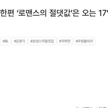
한편 ‘로맨스의 절댓값’은 오는 17
#BL
#김향기
#로맨스의절댓값
#차학연
#쿠팡플레이