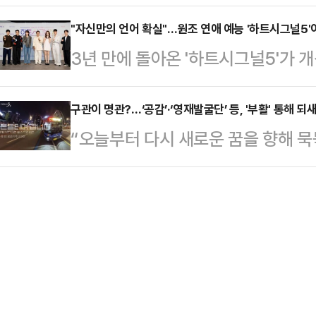
계 최초로 개봉한다. 과거에도 ‘분노의
태를 알리자 강인은 상황의 심각성을
로 파악됐다. 이를 합산하면 임영…
웨이 홈’, ‘쥬라기 월드: 도미니언’, ‘더
"자신만의 언어 확실"…원조 연애 예능 '하트시그널5'
한 구조대는 서울 한 병원으로 이진호
3년 만에 돌아온 '하트시그널5'가 개
다이’, ‘킹스맨: 퍼스트 에이전트’, 
진호가 집 마당에서 나오다 쓰러지며
틈 없는' 재미를 선사한다.'하트시그
이 한국을 첫 공개 시장으로 선택한 
골든타임 내 병원으…
남녀들의 연애를 관찰, 분석하며 최
구관이 명관?…‘공감’·‘영재발굴단’ 등, '부활' 통해 되
장 관객 감소와 시장 위축이라는 전
“오늘부터 다시 새로운 꿈을 향해 묵묵
다.원조 멤버인 윤종신, 이상민, 김
길을 끈다.코로나19 이전인 2019년
소년으로 이름을 알렸던 백강현이 10
다.14일 열린 채널A 예능프로그램 
말이다. 이 방송에서 그는 만 10살
석한 박철환 PD는 "3년 만에 시즌5
해 자퇴를 선택했고, 이후 목표로 
모습을 보여줄 수 있을 것 같다. 시
을 전했다. 그럼에도 작사와 작곡, 앱
와 …
전하겠다는 의지를 밝혀 여운을 남겼
‘영재발굴단: 인피니티’를 향해 “돌