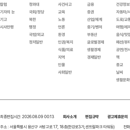
칼럼
청와대
사건사고
금융
건강정보
기자의 눈
국회/정당
교육
증권
자동차/
기고
북한
노동
산업/재계
도로/교
시사만평
행정
언론
중기/벤처
여행/레
국방/외교
환경
부동산
음식/맛
정치일반
인권/복지
글로벌경제
패션/뷰
식품/의료
생활경제
공연/전
지역
경제일반
책
인물
종교
사회일반
날씨
생활문화
최종편집시간: 2026.08.09 00:13
회사소개
편집규약
광고제휴문의
주소 : 서울특별시 용산구 서빙고로 17, 18층(한강로3가,센트럴파크 타워동)
전화 