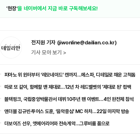
'현장'
을 네이버에서 지금 바로 구독해보세요!
전지원 기자 (jiwonline@dailian.co.kr)
기사 모아 보기 >
피아노 위 윈터부터 ‘레모네이드’ 캔까지…에스파, 디테일로 채운 고척돔
따로 또 같이, 함께할 땐 제대로…12년 차 레드벨벳의 '제대로 된' 컴백
블랙핑크, 국립중앙박물관서 데뷔 10주년 팬 이벤트…4인 완전체 참석
앤더블 김규빈·투어스 도훈, ‘음악중심’ MC 하차…22일 마지막 방송
더보이즈 선우, 앳에어리어와 전속계약…그루비룸 품으로