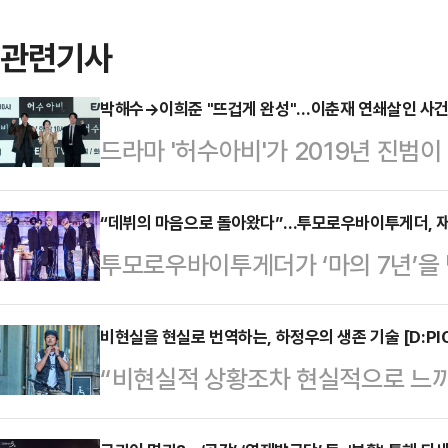
관련기사
박해수→이희준 "뜨겁게 완성"…이춘재 연쇄살인 사건 배
드라마 '허수아비'가 2019년 진범
으로, 그 시대와 사람들의 일상을 들
진범을 수사하던 형사가 자신이 혐오
“데뷔의 마음으로 돌아왔다”…투모로우바이투게더, 재계
투모로우바이투게더가 ‘마의 7년’을 
벌어지는 이야기를 담는다.13일 서
음 선보이는 앨범으로 돌아온 이들은 
ENA 월화드라마 '허수아비' 제작발
자신을 둘러싼 실제 감정을 꺼내 들었
비현실을 현실로 번역하는, 하정우의 생존 기술 [D:PIC
을 바탕으로, 한국 사회의 특정 시기를
“비현실적 상황조차 현실적으로 느끼
간을 솔직하게 담아낸 8년차 그룹
람들을 돌아보고 싶은 마음이 있었다
독은 하정우를 “비현실적 상황조차 
13일 오후 서울 성북구 고려대학교 화
이 소재다. 이를 바…