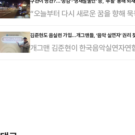
배우”라고 평했다. 드라마 ‘대한민국
구관이 명관?…‘공감’·‘영재발굴단’ 등, '부활' 통해 되
가시덤불에 잠시 바람이 멈췄을 때’
“오늘부터 다시 새로운 꿈을 향해 묵묵
에너지를 바탕으로 극의 중심을 잡는
날 멤버들은 재계약 이후 첫 컴백이
소년으로 이름을 알렸던 백강현이 10
으로는 건물주지만 실제로는 고금리와
빈은 “재계약 …
말이다. 이 방송에서 그는 만 10살
김준현도 음실련 가입…개그맨들, ‘음악 실연자’ 권리 
자다. 그는 건물주의 여유 대신 배달
개그맨 김준현이 한국음악실연자연합회
해 자퇴를 선택했고, 이후 목표로 
을 연기한다.가짜 납치극이나 그 과
일 음실련에 따르면 김준현은 지난 1
을 전했다. 그럼에도 작사와 작곡, 앱
설정도 하정우를 거치면 당…
입은 프로젝트 밴드 ‘아묻따밴드’ 
전하겠다는 의지를 밝혀 여운을 남겼
권유로 이뤄졌다.음실련은 가수와 
‘영재발굴단: 인피니티’를 향해 “돌
관리하는 국내 저작권신탁관리단체다.
다.2…
을 발매한 김준현은 이번 가입으로 
될 때 이에 따른 보상 등 법적 권리
매가 일회성 이벤트나 …