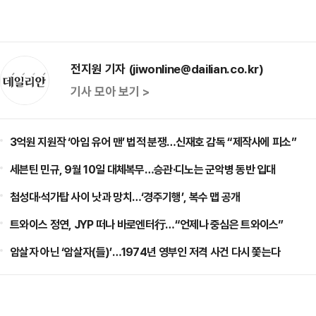
전지원 기자 (jiwonline@dailian.co.kr)
기사 모아 보기 >
3억원 지원작 ‘아임 유어 맨’ 법적 분쟁…신재호 감독 “제작사에 피소”
세븐틴 민규, 9월 10일 대체복무…승관·디노는 군악병 동반 입대
첨성대·석가탑 사이 낫과 망치…‘경주기행’, 복수 맵 공개
트와이스 정연, JYP 떠나 바로엔터行…“언제나 중심은 트와이스”
암살자 아닌 ‘암살자(들)’…1974년 영부인 저격 사건 다시 쫓는다