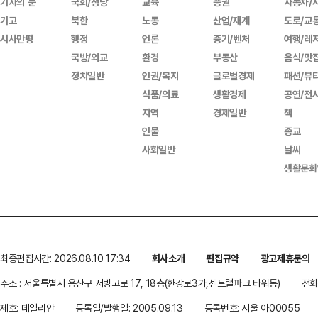
기자의 눈
국회/정당
교육
증권
자동차/
기고
북한
노동
산업/재계
도로/교
시사만평
행정
언론
중기/벤처
여행/레
국방/외교
환경
부동산
음식/맛
정치일반
인권/복지
글로벌경제
패션/뷰
식품/의료
생활경제
공연/전
지역
경제일반
책
인물
종교
사회일반
날씨
생활문화
최종편집시간: 2026.08.10 17:34
회사소개
편집규약
광고제휴문의
주소 : 서울특별시 용산구 서빙고로 17, 18층(한강로3가,센트럴파크 타워동)
전화 
제호: 데일리안
등록일/발행일: 2005.09.13
등록번호: 서울 아00055