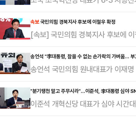
회의에서 "맨몸으로 내란을 막은 국
에 출마하겠다고 선언했다.조국 대표
란 수괴 윤석열과 그 일당에 대한 법
기자회견을 갖고 "저는 6월 3일 평
속보
국민의힘 경북지사 후보에 이철우 확정
다.아울러 "민주당은 중동 위기 극복
[속보] 국민의힘 경북지사 후보에 
혔다.조 대표는 "평택을은 지난 19
방선거에 임하겠다"며 "다시 한 번 
승리한 곳으로 민주개혁 진영에게 험
성실한 태도,…
송언석 "李대통령, 참을 수 없는 손가락의 가벼움… 부
게 극우 내란 정치세력을 모두 격퇴
송언석 국민의힘 원내대표가 이재명 
올 수 있다"고 자신했다.이어 "조
룰라 대통령의 이스라엘 규탄 발언 영
들과 많은 국민…
한 건 어떤 의미고 급히 삭제했다면 
"분기탱천 말고 주무시라"…이준석, 李대통령 심야 S
이준석 개혁신당 대표가 심야 시간대 
했다.송언석 원내대표는 14일 국회
해 강한 비판을 쏟아냈다.이준석 대
일말의 거짓도 없이 해명해주길 국민
"대한민국 대통령이 도대체 왜 자정
내대표는 "이 대통령의 최근 이스라