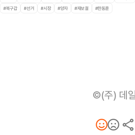
#북구갑
#선거
#시장
#양자
#재보궐
#한동훈
©(주) 데