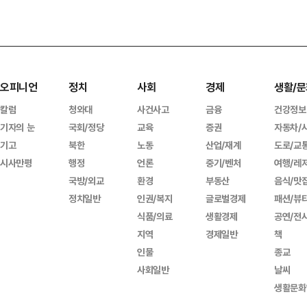
오피니언
정치
사회
경제
생활/문
칼럼
청와대
사건사고
금융
건강정보
기자의 눈
국회/정당
교육
증권
자동차/
기고
북한
노동
산업/재계
도로/교
시사만평
행정
언론
중기/벤처
여행/레
국방/외교
환경
부동산
음식/맛
정치일반
인권/복지
글로벌경제
패션/뷰
식품/의료
생활경제
공연/전
지역
경제일반
책
인물
종교
사회일반
날씨
생활문화