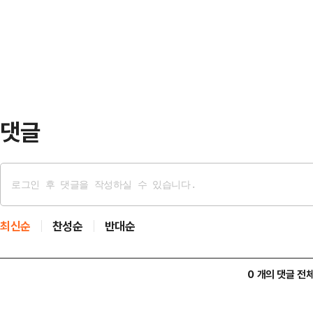
지 이해가 가지 않는다"며 "스마트
기 위함이 아니다"라며 "대통령의 S
고 주무시라"고 비판했다.앞서 이 대
점을 국민들이 지적…
X)에 '오목 좀 둔다고 명인전 훈수하
지는 좋은데 판에 엎어지시면 안 된
인 편들 태세인…
댓글
최신순
찬성순
반대순
0 개의 댓글 전