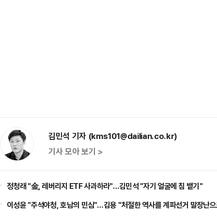
김민석 기자 (kms101@dailian.co.kr)
기사 모아 보기 >
정청래 "金, 레버리지 ETF 사과하라"…김민석 "자기 얼굴에 침 뱉기"
이성윤 "주석야청, 호남의 민심"…김용 "처절한 역사를 계파선거 말장난으