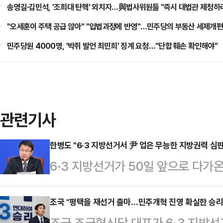
송영길·김민석, '조희대 탄핵' 외치자…與법사위원들 "즉시 대법관 제청하
"오세훈이 주택 공급 않아" "입법과정에 반영"…민주당의 부동산 세제개편
민주당원 4000명, '박쥐 발언 최민희' 징계 요청…"단합 훼손 확인해야"
관련기사
한병도 "6·3 지방선거서 尹 업은 무능한 지방권력 심판
6·3 지방선거가 50일 앞으로 다
는 "2022년 윤석열을 등에 업고 
할 차례"라고 밝혔다.한병도 원내대
조국 "평택을 재선거 출마…민주개혁 진영 확실한 승리
조국 조국혁신당 대표가 6·3 지방