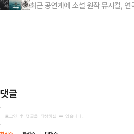
최근 공연계에 소설 원작 뮤지컬, 연
앉은 두 여성의 대화는 보통의 ‘안부
박근형과 신구가 연극 ‘고도를 기다리
사를 갖춘 문학 작품이 무대 위 핵심
침묵과 눈빛 그리고 모든 감정은 상대
탕으로 청년 …
러에 국한되던 원작의 범위는 최근 SF
느껴진다.영국 극작가 모건 로이드 말
넓어지는 추세다. 문학과 무대 예술
런던 초연 이후 지난 3월 8일 한국 
완성도를 높이는 전략적 선택으로 평
의 주요 특징은 초연작의 장르 다변화
‘한복 입은 남자’의 동명 뮤지컬, 그
원작…
댓글
최신순
찬성순
반대순