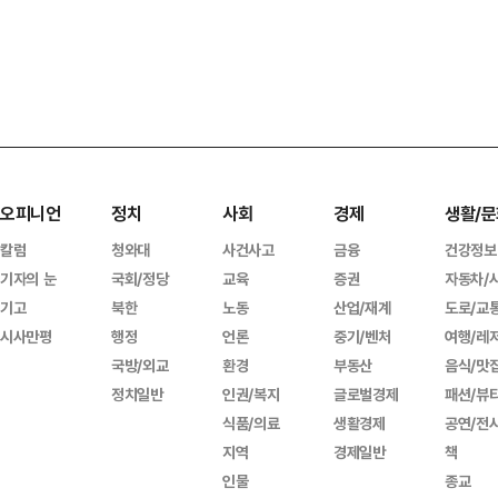
오피니언
정치
사회
경제
생활/문
칼럼
청와대
사건사고
금융
건강정보
기자의 눈
국회/정당
교육
증권
자동차/
기고
북한
노동
산업/재계
도로/교
시사만평
행정
언론
중기/벤처
여행/레
국방/외교
환경
부동산
음식/맛
정치일반
인권/복지
글로벌경제
패션/뷰
식품/의료
생활경제
공연/전
지역
경제일반
책
인물
종교