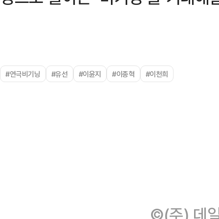
#연극비기닝
#유선
#이윤지
#이종혁
#이천희
©(주) 데