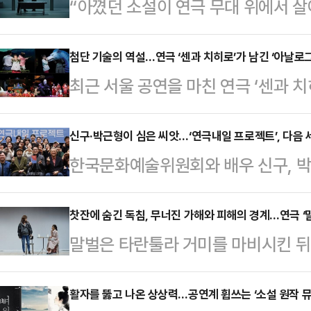
“아꼈던 소설이 연극 무대 위에서 살아
을 만큼 벅참이 느껴져요.”(천선란)2
으로 ‘밤에 찾아오는 구원자’를 무대
첨단 기술의 역설…연극 ‘센과 치히로’가 남긴 ‘아날로그
최근 서울 공연을 마친 연극 ‘센과 
가 ‘뼈의 기록’으로 다시 만났다. 스
100%를 상회하며 유료 점유율 98%
만남은 작가의 상상력 속에만 존재
이는 2026년 상반기 공연계 최고의 
신구·박근형이 심은 씨앗…‘연극내일 프로젝트’, 다음 세
무대로 불러내는 동력이 됐다.지난 4
한국문화예술위원회와 배우 신구, 박근
중 단일 프로젝트 시즌 사상 최다 
신을 염하는 안드로이드 로비스를 주
젝트’가 첫 결실을 공개한 자리에서 
이래 단기간 내 최다 관객을 동원한 
인지 …
앗’을 심겠다고 입을 모았다.7일 
찻잔에 숨긴 독침, 무너진 가해와 피해의 경계…연극 ‘말
3D 매핑 등 첨단 디지털 기술 도입
말벌은 타란툴라 거미를 마비시킨 뒤
‘2026 연극내일 프로젝트’ 연습 현
퍼펫(인형)과 역동적인 신체극이라는
산 채로 거미를 파먹으며 자란다. 연극 
롯해 정병국 한국문화예술위원회 위원
태계를 인간의 관계망으로 끌어온다. 
활자를 뚫고 나온 상상력…공연계 휩쓰는 ‘소설 원작 뮤
로젝트 취지와 작업 과정, 앞으로의