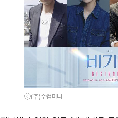
ⓒ(주)수컴퍼니