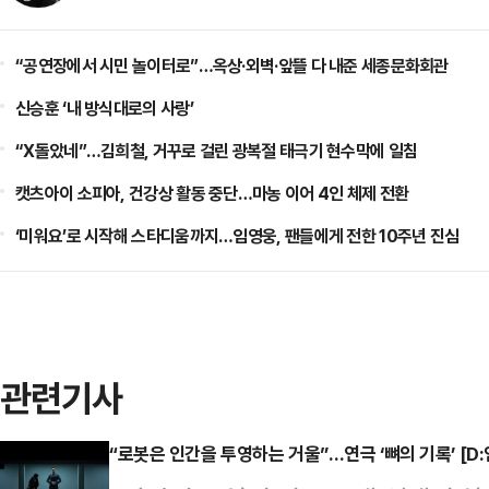
“공연장에서 시민 놀이터로”…옥상·외벽·앞뜰 다 내준 세종문화회관
신승훈 ‘내 방식대로의 사랑’
“X돌았네”…김희철, 거꾸로 걸린 광복절 태극기 현수막에 일침
캣츠아이 소피아, 건강상 활동 중단…마농 이어 4인 체제 전환
‘미워요’로 시작해 스타디움까지…임영웅, 팬들에게 전한 10주년 진심
관련기사
“로봇은 인간을 투영하는 거울”…연극 ‘뼈의 기록’ [D