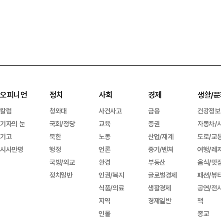
오피니언
정치
사회
경제
생활/문
칼럼
청와대
사건사고
금융
건강정보
기자의 눈
국회/정당
교육
증권
자동차/
기고
북한
노동
산업/재계
도로/교
시사만평
행정
언론
중기/벤처
여행/레
국방/외교
환경
부동산
음식/맛
정치일반
인권/복지
글로벌경제
패션/뷰
식품/의료
생활경제
공연/전
지역
경제일반
책
인물
종교