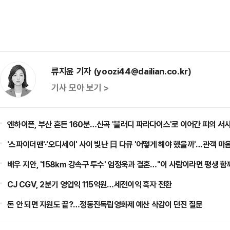
류지윤 기자 (yoozi44@dailian.co.kr)
기사 모아 보기 >
엔하이픈, 부산 흔든 160분…신곡 '블러디 파라다이스'로 이어간 피의 서
'스파이더맨'·'오디세이' 사이 빛난 日 다큐 '어떻게 해야 했을까'…관객 마
배우 지안, '158㎞ 강속구 투수' 엄정욱과 결혼…"이 사람이라면 평생 함
CJ CGV, 2분기 영업익 115억원…세전이익 흑자 전환
돈 안 되면 지원도 끝?…정동진독립영화제 예산 삭감이 던진 질문