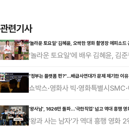
관련기사
‘놀라운 토요일’ 김혜윤, 오싹한 영화 촬영장 에피소드
‘놀라운 토요일’에 배우 김혜윤, 김준
tvN 예능프로그램 ‘놀라운 토요일’(
우 김혜윤과 김준한이 출연한다.또한
"정부는 플랫폼 편?"…배급사연대가 문제 제기한 이유 
쇼박스·영화사 빅·영화특별시SMC·
대신해 효연이 스페셜 엠씨로 함께한다
뉴(NEW) 등 주요 배급사가 참여
서운 분장을 한 출연진 중 한 명에게
현장 배제에 대한 문제 제기에 나섰다
'왕사남', 1626만 돌파…'극한직업' 넘고 역대 흥행 영
다. 김혜윤은 영화 촬영장 괴담을 소
'왕과 사는 남자'가 역대 흥행 영화
플랫폼 중심으로 설계되면서 제작·배
했다.메인 받쓰에서는 출연진이 역대