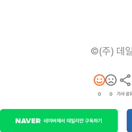
©(주) 데
기사 공
0
0
네이버에서 데일리안 구독하기