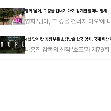
에 따르면 '왕과 사는 남자'는 개봉 6
지 않고 있다는 입장이다. 배급사연대는
잡아낸 김…
3970명을 기록했다.이로써 '왕과 사
영화 '님아, 그 강을 건너지 마오' 강계열 할머니 별세
화가 있는 날’ 확대 등 정책 전반에
영화 '님아, 그 강을 건너지 마오'에
업'(1626만명)의 최종 관객수를 넘
다.이번 입장 표명은 특정 정책 하
년 102세.10일 '님아, 그 강을 건
극했다. 대한민국 역대 박스오피스 1
전반에 대한…
SNS를 통해 "영화 주인공 강계열 
4년 만에 칸 경쟁 부문 초청받은 한국 영화, 국제 위상 
량'(1761만 명)이다. '왕과 사는 남
나홍진 감독의 신작 '호프'가 제79
다.1924년 강원 평창에서 태어나 횡
유배지를 자처한 촌장과 왕위에서 쫓
다. 2022년 박찬욱 감독의 '헤어질
남편 조병만 씨와 결혼했다.2010년 
커' 이후 4년 만에 한국 영화가 황
부부'를 통해 금실 좋은 부부의 사연이 
지난해에는 경쟁·비경쟁·주목할 만한
KBS1 '인간극장'-'백발의 연인' 편
장편영화가 이름을 올리지 못하며 20
다는 점에서, 이번 복귀는 반갑다.한
감독의 '여인잔혹사 물레야 물레야'가