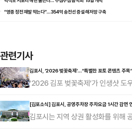
덕적도 서포리 해변 물든다…'주섬주섬 음악회' 15일 개막
“영종 정전 재발 막는다”…354억 송전선 증설·해저망 구축
관련기사
김포시, ‘2026 벚꽃축제’…“특별한 포토 콘텐츠 주목
‘2026 김포 벚꽃축제’가 인생샷 
받는 봄의 축제로 거듭났다.김포시와
‘2026 김포 벚꽃축제’를 개최했다고
[김포소식] 김포시, 공영주차장 주차요금 1시간 감면 
김포시는 지역 상권 활성화를 위해 
파로 계양천 산책로에서 열린 이번 
시행한다고 13일 밝혔다.이 정책은 지
조명으로 반짝이는 740m 벚꽃 터널