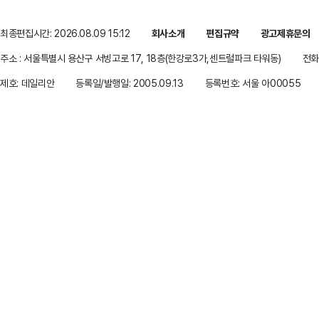
최종편집시간: 2026.08.09 15:12
회사소개
편집규약
광고제휴문의
주소 : 서울특별시 용산구 서빙고로 17, 18층(한강로3가,센트럴파크 타워동)
전화 
제호: 데일리안
등록일/발행일: 2005.09.13
등록번호: 서울 아00055