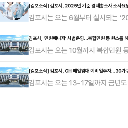
종료될 예정이나 내년 4월 말까지 1
[김포소식] 김포시, 2025년 기준 경제총조사 조사요
객들의 큰 호응을 얻었다.특히 최적
김포시는 오는 6월부터 실시되는 ‘2
국제 정세 불안과 유가 상승 등으로 
수 있게 돕는 인생샷 도우미를 축제 
을 위해 조사요원 171명을 모집한다
지역경제에 활력을 불어넣기 위한 조
는 친…
명을 비롯해 조사 관리자 28명, 조사
김포시, ‘민원매니저’ 시범운영…복합민원 등 원스톱 
내 노외 공영주차장 40개소이며, 공
김포시는 오는 10월까지 복합민원 등
지원 자격은 만 18세 이상으로, 책
된다. 다만, 노상주차장 9개소는 감
저’ 제도를 시범 운영한다고 9일 밝
할 수 있는 시민이면 누구나 가능하
성공영주차장…
서비스 및 민원해결 기능 강화를 위한
[김포소식] 김포시, GH 매입임대 예비입주자…30가
다. 조사관리자 및 조사지원담당자는
김포시는 오는 13~17일까지 금년도
포시가 시범운영 기관으로 선정됨에 
거쳐 선발하며, 조사원은 서류전형(1
주택 예비 입주자 30가구를 모집한
민원 등에 대해 접수부터 처리 완료까
용접…
가 다세대·다가구주택 등을 매입, 개·
서 간 협의·조정과 민원 처리 진행 관
료로 공급하는 공공 임대주택이다.저
행한다.이를 통해 민원인이 여러 부
화하고 기존 생활권에서 안정적으로 