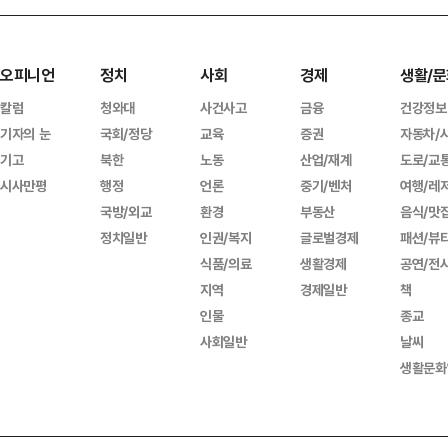
오피니언
정치
사회
경제
생활/문
칼럼
청와대
사건사고
금융
건강정보
기자의 눈
국회/정당
교육
증권
자동차/
기고
북한
노동
산업/재계
도로/교
시사만평
행정
언론
중기/벤처
여행/레
국방/외교
환경
부동산
음식/맛
정치일반
인권/복지
글로벌경제
패션/뷰
식품/의료
생활경제
공연/전
지역
경제일반
책
인물
종교
사회일반
날씨
생활문화