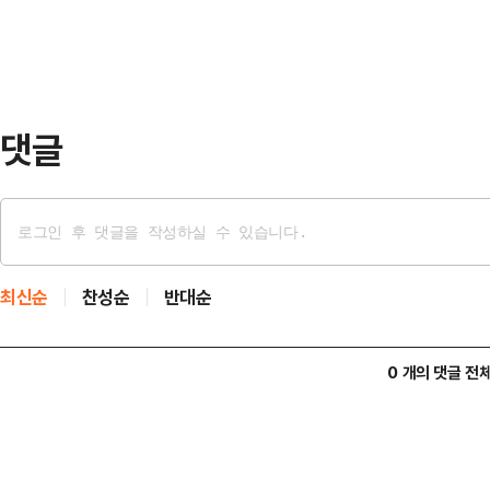
신속한 민원 처리…
자격은 모집공고일 기준 시에 주민
위는 생계·의료급여 수급자, 지원대
득 고령자, 전년도 도시…
댓글
최신순
찬성순
반대순
0 개의 댓글 전