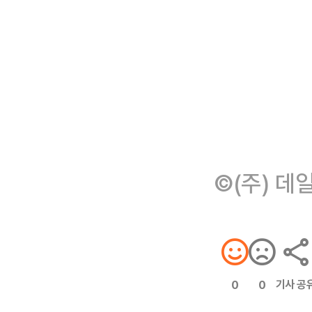
©(주) 데
기사 공
0
0