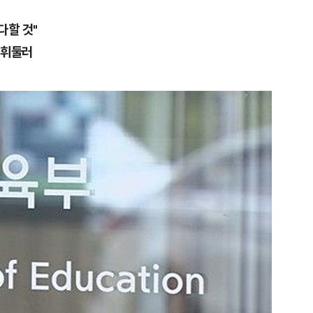
다할 것"
 휘둘러
1
"우리가 지지했던 인간들이 이
다" 허지웅 일침
2
기껏 생수 보냈더니 "화장실 물
다"...日 누리꾼 발언 ‘역풍’
3
“21세기 고려장인가”…정부
에 원성 폭발
4
국민 75.6% "탈영 의혹 안규
해야"…천하람 "병적기록 즉각
5
​"정청래 당선이 차라리 낫다
내부서 나오는 이색 셈법