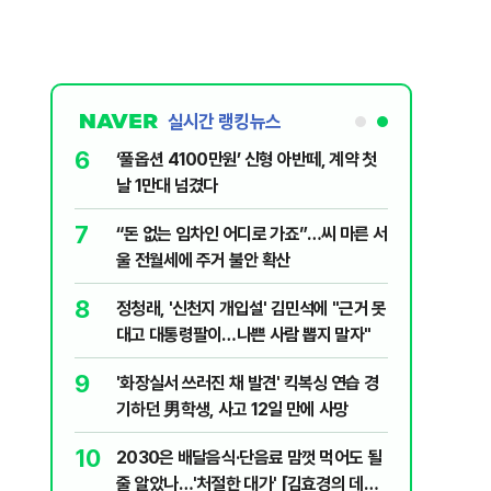
실시간 랭킹뉴스
6
 꼴 만들었
‘풀옵션 4100만원’ 신형 아반떼, 계약 첫
날 1만대 넘겼다
7
 떠오른
“돈 없는 임차인 어디로 가죠”…씨 마른 서
울 전월세에 주거 불안 확산
8
 세제개편안
정청래, '신천지 개입설' 김민석에 "근거 못
대고 대통령팔이…나쁜 사람 뽑지 말자"
9
백 장관 사퇴
'화장실서 쓰러진 채 발견' 킥복싱 연습 경
 공개하라"
기하던 男학생, 사고 12일 만에 사망
10
?"…국민의힘
2030은 배달음식·단음료 맘껏 먹어도 될
줄 알았나…'처절한 대가' [김효경의 데일