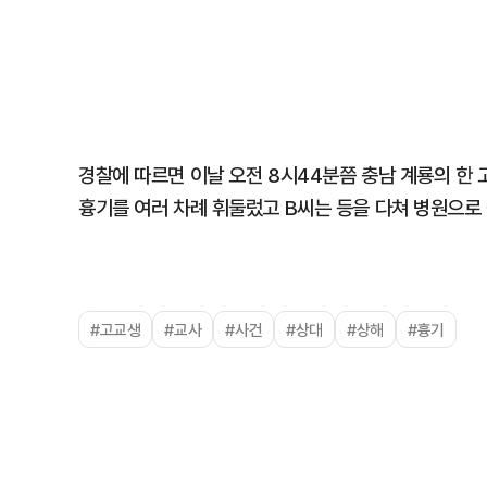
경찰에 따르면 이날 오전 8시44분쯤 충남 계룡의 한 
흉기를 여러 차례 휘둘렀고 B씨는 등을 다쳐 병원으로
#고교생
#교사
#사건
#상대
#상해
#흉기