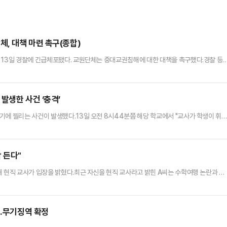
, 대책 마련 촉구(종합)
 13일 경찰에 긴급체포됐다. 교원단체는 중대교권침해에 대한 대책을 촉구했다.경찰 등
학교 3학년 A군이 30대 남성 교사 B씨를 향해 흉기를 여러 차례 휘두른 뒤 학교 밖으
12로 신고해 자수하자 A군을 긴급체포했다.교사 B씨는 등을 주로 다쳐 병원으로 옮겨졌
 피해 교사와 갈등이 있던 A군은 이날 교장을 통해 B씨와…
발생한 사건 ‘충격’
기에 찔리는 사건이 발생했다.13일 오전 8시44분쯤 해당 학교에서 "교사가 학생이 휘
 A씨는 등과 목 등을 다쳐 병원으로 이송돼 치료를 받고 있으며 남학생 B군은 긴급 체포했
휘두른 것으로 파악됐다.경찰은 두 사람을 상대로 자세한 범행 경위를 조사하고 있다.
 든다"
해 현직 교사가 입장을 밝혔다.최근 자신을 현직 교사라고 밝힌 A씨는 수학여행 논란과 관
은 사전 수요조사를 거쳐 교사와 학부모가 참여하는 준비위원회를 통해 공개경쟁입찰 방식
은 절대 불가능하며 대부분 최저가 입찰로 업체가 결정된다"며 "입찰 이후에는 학부모가 
 때문에 효율적인 범위에서 최대한 비용을 낮추려 한다"고 덧붙였다.또 …
해…무기징역 확정