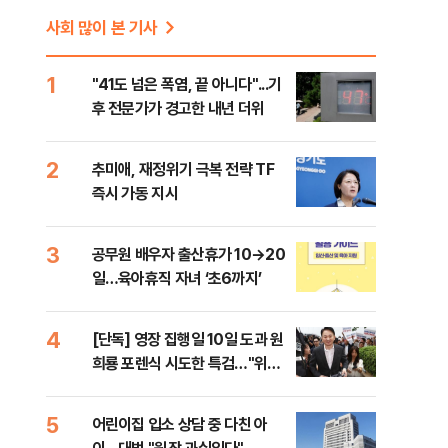
사회 많이 본 기사
1
"41도 넘은 폭염, 끝 아니다"...기
후 전문가가 경고한 내년 더위
2
추미애, 재정위기 극복 전략 TF
즉시 가동 지시
3
공무원 배우자 출산휴가 10→20
일…육아휴직 자녀 ‘초6까지’
4
[단독] 영장 집행일 10일 도과 원
희룡 포렌식 시도한 특검…"위법
증거 수집" 지적
5
어린이집 입소 상담 중 다친 아