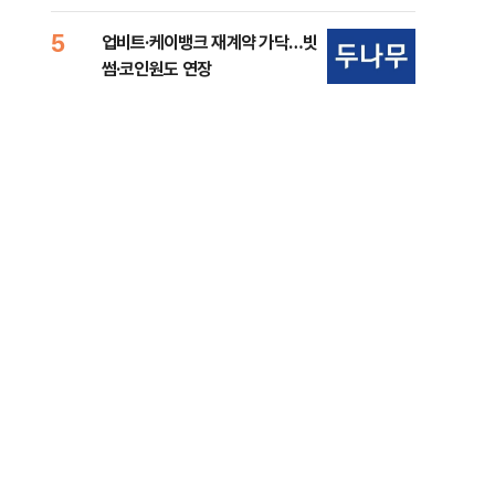
준비 [Now 2.30]
중
5
10
업비트·케이뱅크 재계약 가닥…빗
마사
썸·코인원도 연장
경마