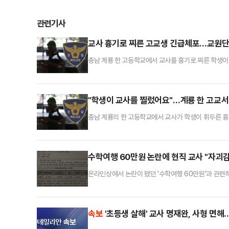
관련기사
교사 흉기로 찌른 고교생 긴급체포…교원단체
충남 계룡 한 고등학교에서 교사를 흉기로 찌른 학생이
따르면 이날 오전 8시44분쯤 고등학교 교장실에서 고등
도망쳤다.학교 측 신고를 받은 경찰은 도망친 A군이 1
나 생명에 지장은 없는 것으로 전해졌다.경찰 조사 결과
"학생이 교사를 찔렀어요"…계룡 한 고교서 
충남 계룡의 한 고등학교에서 교사가 학생이 휘두른 흉
른 흉기에 찔렸다"는 신고가 접수됐다.30대 남성 교사
다.조사 결과 B군은 교장실에서 미리 준비한 흉기를 
수학여행 60만원 논란에 현직 교사 "자괴감
온라인상에서 논란이 됐던 '수학여행 60만원'과 관련
련해 교사 입장의 해명 글을 올렸다.A씨는 "수학여행
으로 여행사를 선정한다"고 설명했다. 이어 "수의계약
사와 동행해 사전 답사를 진행하고 가격으로 말이 많기
속보
'초등생 살해' 교사 명재완, 사형 면