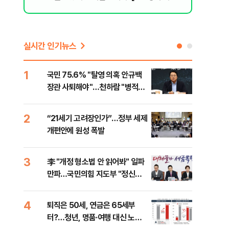
리 헬스]
실시간 인기뉴스
1
6
국민 75.6% "탈영 의혹 안규백
[단
장관 사퇴해야"…천하람 "병적기
허,
록 즉각 공개하라"
2
7
“21세기 고려장인가”…정부 세제
[속
개편안에 원성 폭발
33
3
8
李 "개정 형소법 안 읽어봐" 일파
과거
만파…국민의힘 지도부 "정신세
분?
계 궁금하다"
앞에
4
9
퇴직은 50세, 연금은 65세부
카카
터?…청년, 명품·여행 대신 노후
표 