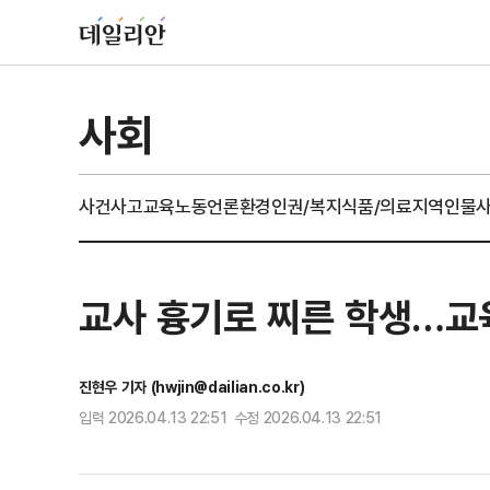
사회
사건사고
교육
노동
언론
환경
인권/복지
식품/의료
지역
인물
교사 흉기로 찌른 학생…교육
진현우 기자 (hwjin@dailian.co.kr)
입력 2026.04.13 22:51 수정 2026.04.13 22:51