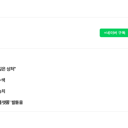
+네이버 구독
깊은 상처"
수색
송치
플랫폼' 발돋움