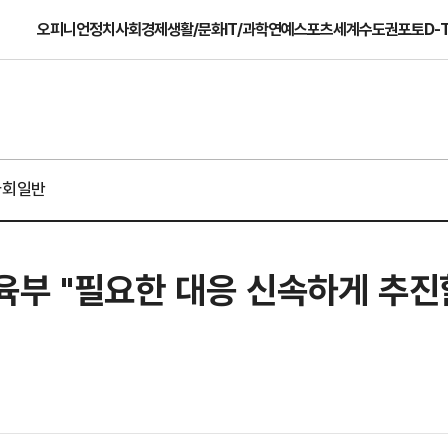
오피니언
정치
사회
경제
생활/문화
IT/과학
연예
스포츠
세계
수도권
포토
D-
사회일반
부 "필요한 대응 신속하게 추진