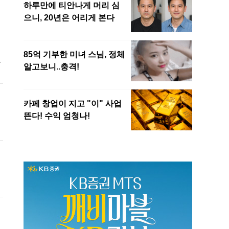
에
로
으
두
교