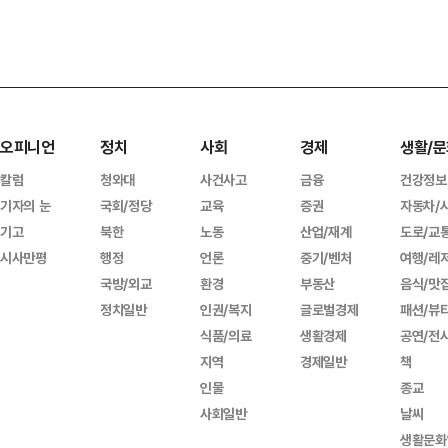
오피니언
정치
사회
경제
생활/문
칼럼
청와대
사건사고
금융
건강정보
기자의 눈
국회/정당
교육
증권
자동차/
기고
북한
노동
산업/재계
도로/교
시사만평
행정
언론
중기/벤처
여행/레
국방/외교
환경
부동산
음식/맛
정치일반
인권/복지
글로벌경제
패션/뷰
식품/의료
생활경제
공연/전
지역
경제일반
책
인물
종교
사회일반
날씨
생활문화