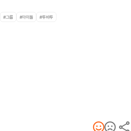
#그룹
#아이돌
#투바투