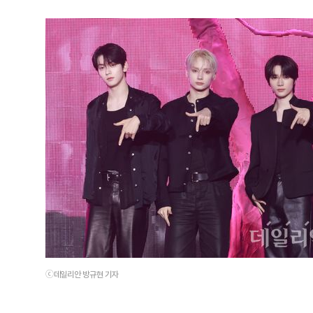
ⓒ데일리안 방규현 기자