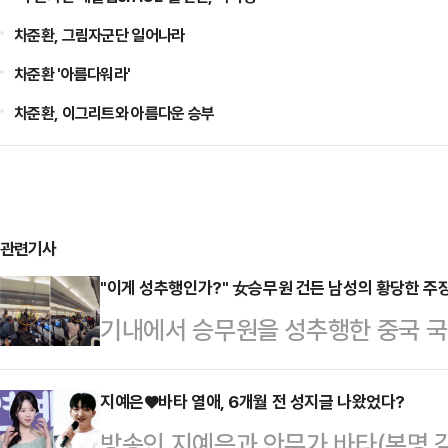
차준환, 그림자군단 일어나라
차준환 '아름다워라'
차준환, 이그리트와 아름다운 승부
관련기사
"이게 성추행인가?" 女승무원 건든 남성의 황당한 주
기내에서 승무원을 성추행한 중국 
일이 발생했다.10일(현지시간) 뉴욕
라룸푸르 국제공항에서 이륙을 준비
지예은♥바타 열애, 6개월 전 성지글 나왔었다?
방송인 지예은과 안무가 바타(본명 
안 요원들이 출동하는 소동이 발생했