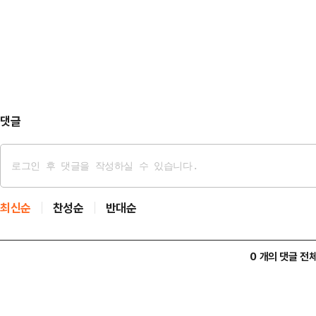
표면적인 이유다.사생결단의 전쟁을 
이 크다"고 지적했다.이어 "피고인은
타결되리라 믿었다면 세상 물정을 모
고 아들이 현지 …
협상 직후 전쟁을 시작한 미국을 불신
을 잃은 상실감도 클 것이다.미국도 
1979년…
댓글
최신순
찬성순
반대순
0 개의 댓글 전