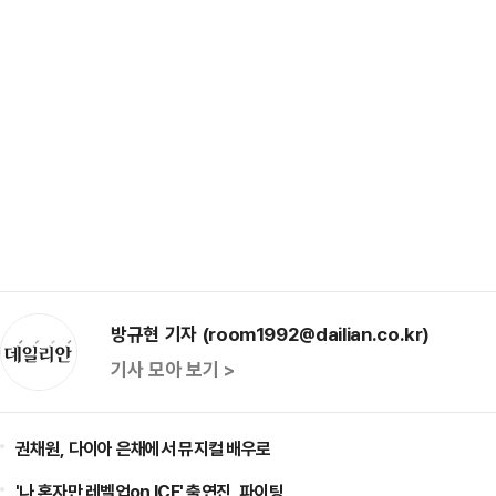
방규현 기자 (room1992@dailian.co.kr)
기사 모아 보기 >
권채원, 다이아 은채에서 뮤지컬 배우로
'나 혼자만 레벨업on ICE' 출연진, 파이팅