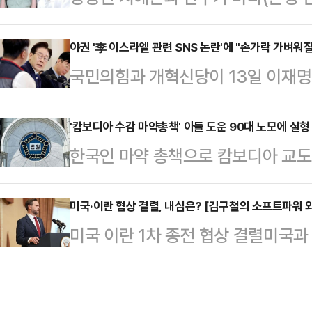
전 올라온 성지글에 관심이 쏠리고 있
해 베이징으로 향할 예정이었다.승객
티에는 지예은과 바타를 언급하는 
야권 '李 이스라엘 관련 SNS 논란'에 "손가락 가벼워
중국 국적으로 추정되는 한 남성 승객
국민의힘과 개혁신당이 13일 이재명 
는 "바타 지예은 같은 교회 다녀서 맨
건드렸다. 이에 승무원이 강하게 항
지'에 대한 경고를 일제히 쏟아냈다
냐?", "지예은 바타랑 잘 어울리지 
이며 적반하장식 태도를 보였…
영상을 토대로 이스라엘을 비난했다
'캄보디아 수감 마약총책' 아들 도운 90대 노모에 실형
는 남자", "지예은 바타랑 결혼할 거
한국인 마약 총책으로 캄보디아 교도
한 상황에 대해 "대통령의 손가락이
재됐다.이날 엑스포츠뉴스는 같은 교
대 노모가 실형을 선고받았다.13일
한다"는 질타도 나왔다.이 대통령은 지
사람이 …
위은숙 판사는 마약류 불법거래 방지에
미국·이란 협상 결렬, 내심은? [김구철의 소프트파워 
레스타인 아이를 고문한 뒤 건물에서
미국 이란 1차 종전 협상 결렬미국과
에게 지난해 12월 징역 1년과 추징
공유하며 "유대인 학살이나 전시 살해
밴스 미국 부통령은 12일 새벽 마라
"피고인은 마약류 범죄에 관계된 자
다만 해당 영상은 2…
다. 미국으로 돌아간다”고 밝혔다. 
수수했다"며 "마약류 범죄는 사회 