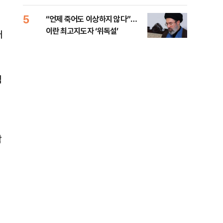
5
10
“언제 죽어도 이상하지 않다”…
[코
이란 최고지도자 ‘위독설’
관망
러
역
각