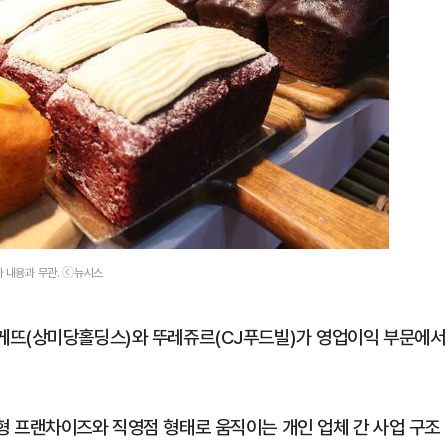
사 내용과 무관. ⓒ뉴시스
게뜨(상미당홀딩스)와 뚜레쥬르(CJ푸드빌)가 영업이익 부문에서
 프랜차이즈와 직영점 형태로 움직이는 개인 업체 간 사업 구조