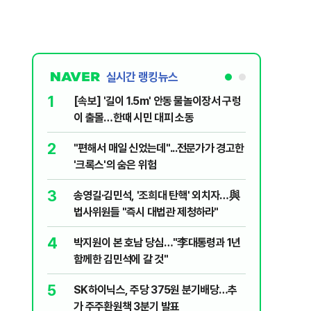
실시간 랭킹뉴스
1
6
[속보] '길이 1.5m' 안동 물놀이장서 구렁
'국장만 
이 출몰…한때 시민 대피 소동
'부글부글
2
7
"편해서 매일 신었는데"...전문가가 경고한
“우크라
'크록스'의 숨은 위험
유 3만t
3
8
송영길·김민석, '조희대 탄핵' 외치자…與
정청래 "
법사위원들 "즉시 대법관 제청하라"
민석 "자
4
9
박지원이 본 호남 당심…"李대통령과 1년
이란, 美
함께한 김민석에 갈 것"
즈 통행금
5
10
SK하이닉스, 주당 375원 분기배당…추
[데일리 
가 주주환원책 3분기 발표
민...홈