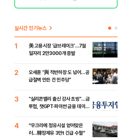
실시간 인기뉴스
1
6
美 고용시장 '급브레이크'…7월
'7
일자리 2만3000개 증발
나…
2
7
오세훈 "與 적반하장 도 넘어…공
[인
급절벽 만든 건 민주당"
인사
3
8
"실리콘밸리 출신 강사 초빙"…금
코스
투협, 챗GPT·파이썬 금융 데이터
선 
분석 과정 개설
4
9
“우크라에 정유시설 얻어맞은
'국
러…韓정제유 3만t 긴급 수혈”
에 