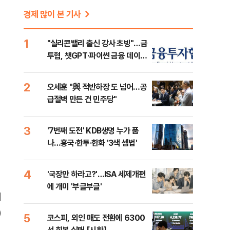
경제 많이 본 기사
1
"실리콘밸리 출신 강사 초빙"…금
투협, 챗GPT·파이썬 금융 데이터
분석 과정 개설
2
오세훈 "與 적반하장 도 넘어…공
급절벽 만든 건 민주당"
3
'7번째 도전' KDB생명 누가 품
나…흥국·한투·한화 '3색 셈법'
4
'국장만 하라고?'…ISA 세제개편
에 개미 '부글부글'
이
)
5
코스피, 외인 매도 전환에 6300