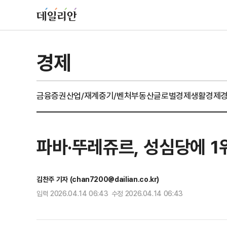
경제
금융
증권
산업/재계
중기/벤처
부동산
글로벌경제
생활경제
파바·뚜레쥬르, 성심당에 
김찬주 기자 (chan7200@dailian.co.kr)
입력 2026.04.14 06:43 수정 2026.04.14 06:43