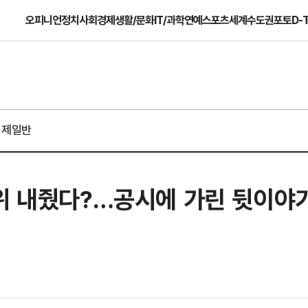
오피니언
정치
사회
경제
생활/문화
IT/과학
연예
스포츠
세계
수도권
포토
D-
경제일반
1위 내줬다?…공시에 가린 뒷이야