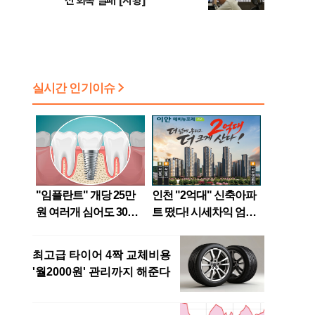
선 회복 실패 [시황]