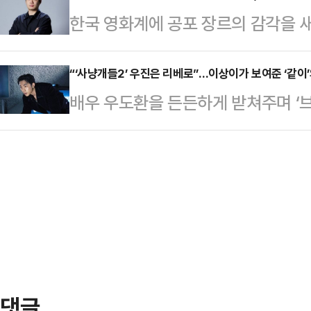
함께 쌓아온 궤적을 압축적으로 보여
한국 영화계에 공포 장르의 감각을 
이름처럼 아날로그 시대에 성장해 디
카피를 통해 고레에다 감독 특유의 
영화 '살목지'를 연출한 1995년생 
만큼 수용할 수 있는 문화의 폭도 
독립영화제와 부천국제판타스틱영화제
“‘사냥개들2’ 우진은 리베로”…이상이가 보여준 ‘같이’
주역으로 꼽히는데, 이들이 향유했던 
배우 우도환을 든든하게 받쳐주며 ‘
부르는 앱: 영' 옴니버스 참여한 이상
탕으로 Z세대에게 소개합니다. <편집
강렬하게 맞서며 긴장감을 조성했다. 
관객들과 만나고 있다.단편부터 장편
고 표현한 배우 이상이는 ‘큰 그림’을
는 이번 '살목지'를 통해 장르의 기
넷플릭스 오리지널 시리즈 ‘사냥개들
어내는 연출을 선보였다.지난 8일 개
려잡은 건우(우도환 분)와 우진이, 
않는 저수지에…
그를 상대로 또 한 번 통쾌한 스트레
에서는 사채업의 세계를 다뤘다면, 
바꿔 한층…
댓글