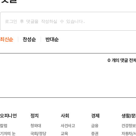
최신순
찬성순
반대순
0 개의 댓글 전
오피니언
정치
사회
경제
생활/문
칼럼
청와대
사건사고
금융
건강정보
기자의 눈
국회/정당
교육
증권
자동차/