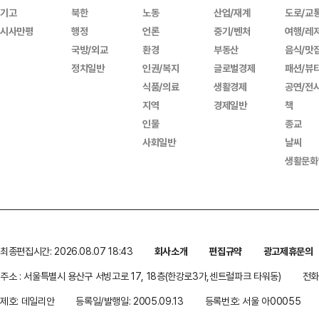
기고
북한
노동
산업/재계
도로/교
시사만평
행정
언론
중기/벤처
여행/레
국방/외교
환경
부동산
음식/맛
정치일반
인권/복지
글로벌경제
패션/뷰
식품/의료
생활경제
공연/전
지역
경제일반
책
인물
종교
사회일반
날씨
생활문화
최종편집시간: 2026.08.07 18:43
회사소개
편집규약
광고제휴문의
주소 : 서울특별시 용산구 서빙고로 17, 18층(한강로3가,센트럴파크 타워동)
전화 
제호: 데일리안
등록일/발행일: 2005.09.13
등록번호: 서울 아00055