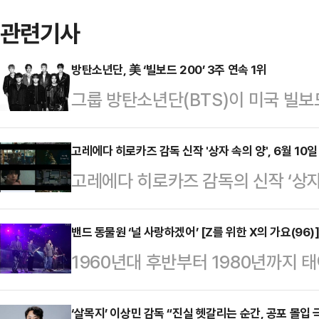
관련기사
방탄소년단, 美 ‘빌보드 200’ 3주 연속 1위
그룹 방탄소년단(BTS)이 미국 빌보드
연속 1위를 차지했다.13일 미국 음
게재한 차트 예고 기사에 따르면 방탄
고레에다 히로카즈 감독 신작 '상자 속의 양', 6월 10일
고레에다 히로카즈 감독의 신작 ‘상자 
랑’(ARIRANG)은 ‘빌보드 200’(
확정했다.‘상자 속의 양’은 한국 개
차트에서 3주 연속 정상을 밟은 것은 
의 칸 영화제 여정을 담은 스페셜 영상
밴드 동물원 ‘널 사랑하겠어’ [Z를 위한 X의 가요(96)
벨’(Babel) 이후 처음이다. 당시 ‘
1960년대 후반부터 1980년까지 
무도 모른다’를 시작으로 ‘그렇게 아버지
국 가수 가운데 ‘빌보드 200’ 3주 
모토인 기존 세대와 달리 ‘소비’를 
족’, ‘괴물’까지 이어지는 필모그래
경제적 풍요 속에서 자라나면서 개성
‘살목지’ 이상민 감독 “진실 헷갈리는 순간, 공포 몰입 