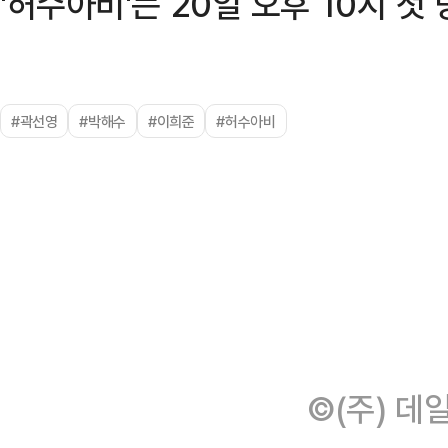
'허수아비'는 20일 오후 10시 첫
#곽선영
#박해수
#이희준
#허수아비
©(주) 데