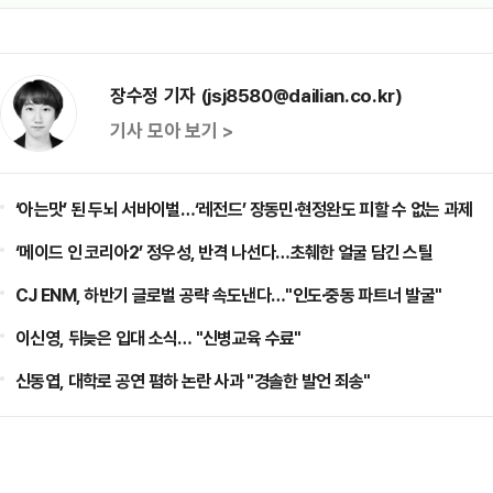
장수정 기자 (jsj8580@dailian.co.kr)
기사 모아 보기 >
‘아는맛’ 된 두뇌 서바이벌…‘레전드’ 장동민·현정완도 피할 수 없는 과제
‘메이드 인 코리아2’ 정우성, 반격 나선다…초췌한 얼굴 담긴 스틸
CJ ENM, 하반기 글로벌 공략 속도낸다…"인도·중동 파트너 발굴"
이신영, 뒤늦은 입대 소식… "신병교육 수료"
신동엽, 대학로 공연 폄하 논란 사과 "경솔한 발언 죄송"