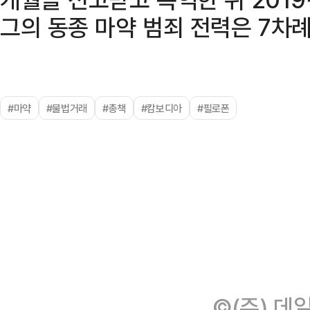
그의 동종 마약 범죄 전력은 7차
#마약
#불법거래
#총책
#캄보디아
#필로폰
©(주) 데