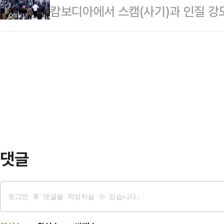
캄보디아에서 스캠(사기)과 인질 강
14억7220만원을 기소 전 몰수·추
제 보이스피싱 조직의 콜센터에서 전
죄 조직원 73명 중 72명에 대해 
수익이 확인되지 않은 점, 인질강도·
으로부터 약 94억원…
사본부는 언론 공지를 통해 "구속영장
가능한 범죄가 아닌 점 등으로 인해
장이 청구됐고 1명은 검찰에서 불청구
을 확인하고 범죄수익을 철저히 추
장이 이미 발부됐고, 71명은 법원에
사팀 7개팀(29명…
예정돼 있다.검찰은 범죄 혐의가 경
제외했다. 다만 경기 김포경찰서는 
포 영장을…
댓글