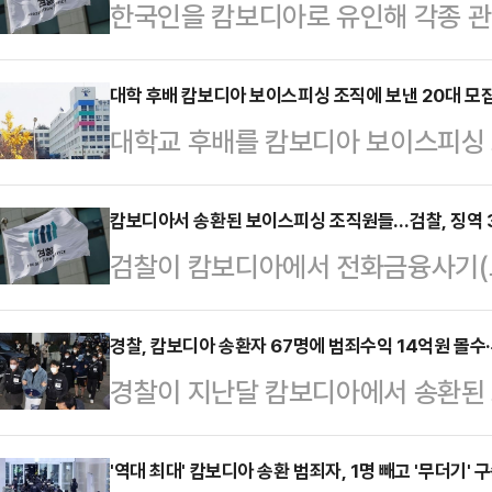
한국인을 캄보디아로 유인해 각종 관
페'에서 활동한 송금책에게 검찰이 징
면 검찰은 이날 서울남부지방법원 형
대학 후배 캄보디아 보이스피싱 조직에 보낸 20대 모
대학교 후배를 캄보디아 보이스피싱 
열린 30대 남성 A씨의 사기 등 혐
는 20대에게 실형이 선고됐다.25
달라고 재판부에 요청했다. 선고기일은
금융사기 피해방지 및 피해금 환급에 
캄보디아서 송환된 보이스피싱 조직원들…검찰, 징역 
스피싱 범죄단체의 송금책으로 활동한
검찰이 캄보디아에서 전화금융사기(
대포통장 모집책 A씨에게 징역 4년
체에 단순히 통장을 양도한 것이라며
환된 조직원들에게 징역형을 구형했다
을 개설한 대학교 후배 B(20대)씨
해 사기 범행을 반복해온…
전지법 홍성지원 제1형사부 심리로 열
경찰, 캄보디아 송환자 67명에 범죄수익 14억원 몰수
에서 출금(일명 '장 누르기')을 한
경찰이 지난달 캄보디아에서 송환된 
직원 44명에 대한 범죄단체가입 등 
인출되자 후배 B씨는 현지 보이스피
죄수익을 겨냥해 대대적인 환수에 착
을 선고해 달라고 재판부에 요청했다.
8월 8일 깜폿…
수사본부는 지난달 23일 국내 송환된
'역대 최대' 캄보디아 송환 범죄자, 1명 빼고 '무더기'
지 '부건'으로 알려진 총책 B(조선족