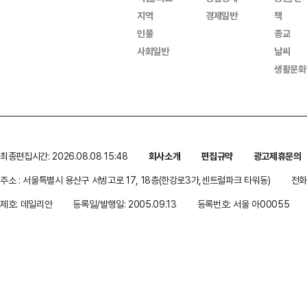
지역
경제일반
책
인물
종교
사회일반
날씨
생활문화
최종편집시간: 2026.08.08 15:48
회사소개
편집규약
광고제휴문의
주소 : 서울특별시 용산구 서빙고로 17, 18층(한강로3가,센트럴파크 타워동)
전화 
제호: 데일리안
등록일/발행일: 2005.09.13
등록번호: 서울 아00055