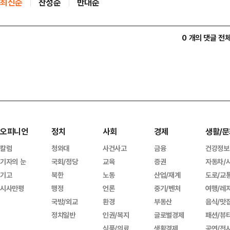
최신순
찬성순
반대순
0 개의 댓글 전
오피니언
정치
사회
경제
생활/문
칼럼
청와대
사건사고
금융
건강정보
기자의 눈
국회/정당
교육
증권
자동차/
기고
북한
노동
산업/재계
도로/교
시사만평
행정
언론
중기/벤처
여행/레
국방/외교
환경
부동산
음식/맛
정치일반
인권/복지
글로벌경제
패션/뷰
식품/의료
생활경제
공연/전