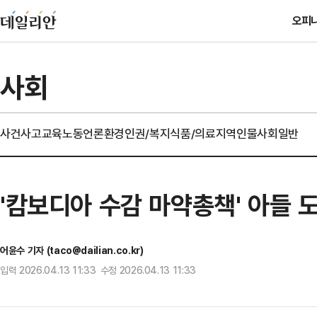
오피
사회
사건사고
교육
노동
언론
환경
인권/복지
식품/의료
지역
인물
사회일반
'캄보디아 수감 마약총책' 아들 
어윤수 기자 (taco@dailian.co.kr)
입력 2026.04.13 11:33 수정 2026.04.13 11:33