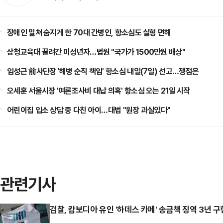
장애인 밀쳐 숨지게 한 70대 간병인, 항소심도 실형 면해
삼청교육대 끌려간 미성년자…법원 "국가가 1500만원 배상"
임성근 前사단장 '해병 순직 책임' 항소심 내일(7일) 선고…쟁점은
오세훈 서울시장 '여론조사비 대납 의혹' 항소심 오는 21일 시작
어린이집 입소 상담 중 다친 아이…대법 "원장 과실있다"
관련기사
검찰, 캄보디아 유인 '하데스 카페' 송금책 징역 3년 구