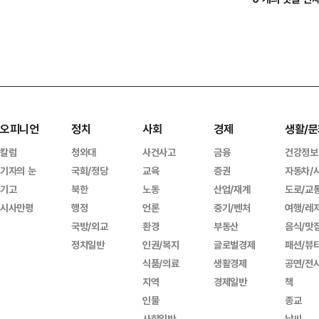
오피니언
정치
사회
경제
생활/문
칼럼
청와대
사건사고
금융
건강정보
기자의 눈
국회/정당
교육
증권
자동차/
기고
북한
노동
산업/재계
도로/교
시사만평
행정
언론
중기/벤처
여행/레
국방/외교
환경
부동산
음식/맛
정치일반
인권/복지
글로벌경제
패션/뷰
식품/의료
생활경제
공연/전
지역
경제일반
책
인물
종교
사회일반
날씨