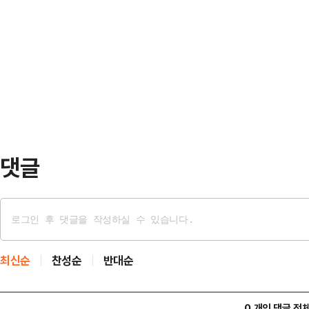
는 12일(현지시간) “호르무즈 해협
적에 관계없이 모든 선박에 적용된다
다”며 “적들이 오판하고 공격한다면
도라고 설명했다. 다만 중부사령부는
경고했다.이날 도널드 트럼프 미국 
것은 아니다”며 …
을 통해 “세계 최강의 미 해군이 호
우리는 모든 선박의 출입을 허용할 
밝혔다. 이란의…
댓글
최신순
찬성순
반대순
0 개의 댓글 전