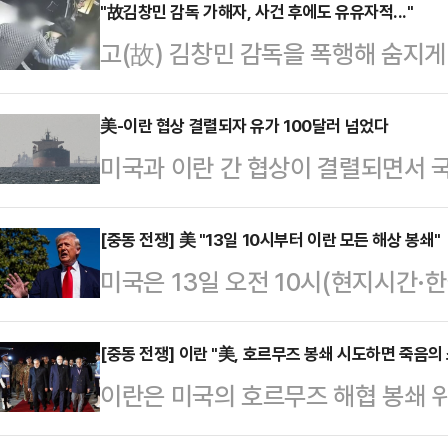
따르면 이날 오전 9시 기준 전국 주
"故김창민 감독 가해자, 사건 후에도 유유자적..."
고(故) 김창민 감독을 폭행해 숨지
오른 리터당 1993.8원을, 경유 가격
없는 생활을 이어온 것으로 알려지며 
서울의 평균 휘발유 가격도 리터당 20
한 온라인 커뮤니티에 "자식이 보는
美-이란 협상 결렬되자 유가 100달러 넘었다
원 상승한 2010.8원으로 집계됐다.
미국과 이란 간 협상이 결렬되면서 국
고도 천하태평으로 음반 발매하고 유
영향으로 가격 상승 압력이 일부 억제
지시간) 뉴욕상품거래소에서 오후 5
글을 게재했다.이어 "사건이 공론화
(WTI) 선물은 8.19% 오른 배럴당
[중동 전쟁] 美 "13일 10시부터 이란 모든 해상 봉쇄"
도 알아서 취재하라는 식으로 대응하
미국은 13일 오전 10시(현지시간·한국시간 오후 11시)
역시 7% 이상 상승한 배럴당 102.
낭독했다"면서 "폭행 당시 사각지대로
만을 봉쇄하기로 했다.AP통신에 따
일에는 6월 인도분 브렌트유 가격이 0
했지만 경찰이 그 사…
선박을 겨냥해 봉쇄를 시행한다고 밝
[중동 전쟁] 이란 "美, 호르무즈 봉쇄 시도하면 죽음의
이었다.양측 대표단은 지난 11~12
이란은 미국의 호르무즈 해협 봉쇄 위
국은 이란 항만을 드나드는 모든 선
했으나 핵 개발 등 핵심 이슈에서 평
것”이라고 밝혔다.AFP통신에 따르면
것”이라며 “이번 작전은 13일 10
했다. …