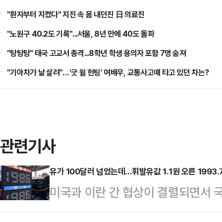
"환자부터 지켰다" 지진 속 몸 내던진 日 의료진
"노원구 40.2도 기록"...서울, 8년 만에 40도 돌파
"탕탕탕" 태국 고교서 총격...8학년 학생 용의자 포함 7명 숨져
"기아차가 날 살려"…'굿 윌 헌팅' 여배우, 교통사고때 타고 있던 차는?
관련기사
유가 100달러 넘었는데...휘발유값 1.1원 오른 1993.
미국과 이란 간 협상이 결렬되면서 국
내 주유소 기름 값은 소폭 상승하는