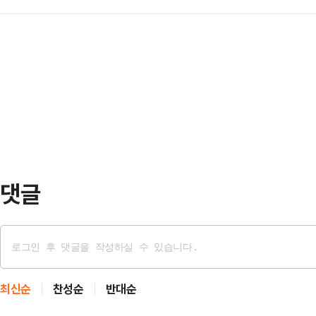
태양 관측 체험과 디저털 스포츠 체험
체결했다. 협약은 고유가로 인한 주
서 무상으…
선보인다고 9일 밝혔다.마포365천
힘을 모으자는 취지로 성사됐다. 할
도심형 천문과학 교육공간으로, 서울
될 때까지 이어질 예정이다.협약에 따
우주에 관심있는 구민들의 많은 사랑을
리터당 100…
양 관측 30분과 디지털 스포츠 교실 
주 수요일과 금요일 오후 1시30분
365구민센…
댓글
최신순
찬성순
반대순