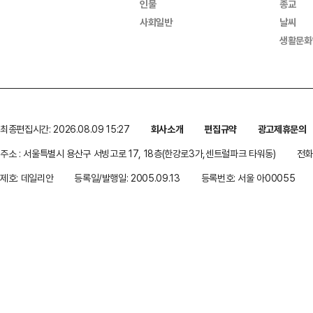
인물
종교
사회일반
날씨
생활문화
최종편집시간: 2026.08.09 15:27
회사소개
편집규약
광고제휴문의
주소 : 서울특별시 용산구 서빙고로 17, 18층(한강로3가,센트럴파크 타워동)
전화 
제호: 데일리안
등록일/발행일: 2005.09.13
등록번호: 서울 아00055