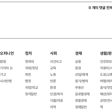
0 개의 댓글 전
오피니언
정치
사회
경제
생활/문
칼럼
청와대
사건사고
금융
건강정보
기자의 눈
국회/정당
교육
증권
자동차/
기고
북한
노동
산업/재계
도로/교
시사만평
행정
언론
중기/벤처
여행/레
국방/외교
환경
부동산
음식/맛
정치일반
인권/복지
글로벌경제
패션/뷰
식품/의료
생활경제
공연/전
지역
경제일반
책