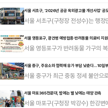
위해 '마포보장구수리센터'를 운영하
다.'마포보장구수리센터'는 마포장애
서울 서초구, '2026년 공공 옥외광고물 개선사업' 공
서울 서초구(구청장 전성수)는 행
상시 운영된다. 가정 방문 출장 서비
외광고센터에서 주관하는 '2026년
으로 한 현장 방문 서비스 등 3가지
시 자치구 중 최초이자 유일하게 선정
서울 영등포구, 광견병 예방접종·반려동물 의료비 지원
록 장애인을 대상으로 보장구의 수리,
서울 영등포구가 반려동물 가구의 복
선사업'은 관공서와 공공기관이 노후
제공하며, 정문에는 이동보장구 충전
'광견병 예방접종 지원'과 취약계층을
적한 이용 환경을 제공하고, 지역 특
했다.바퀴 공기 …
실시한다고 9일 밝혔다.구는 오는 4
서울 중구, 주유소와 협력해 유가 부담 낮춘다…10일
관을 개선하도록 지원하는 사업이다
서울 중구가 최근 중동 정세 불안으로
원 35개소에서 '광견병 예방접종'을
지원받은 국비 1억원에 구비를 더한
유소와 손잡고 위기 극복에 나선다고 
에게도 전염될 수 있어, 가족과 이웃
힘쓸 예정이다.이번 사업 대상지…
치한 신당동주유소, 서남주유소가 중
서울 마포365천문대, 밤에는 별 낮에는 태양 관측
하고 있다.접종 대상은 생후 3개월 
서울 마포구(구청장 박강수) 한강변에
한다.구는 지난 7일 신당동주유소, 
법'에 따라 동물 등록이 완료된 경우