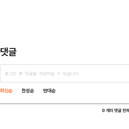
재보궐 선거 출마 관련해 기자회견을
일리안과의 통화에서 "조 대표는 이미
회견에서 공개할 예정이니 주목해 달
마지에 대해 주목하고 있다. 특히 
데, 이는 향후 정…
댓글
최신순
찬성순
반대순
0 개의 댓글 전