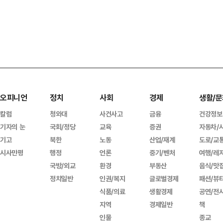
오피니언
정치
사회
경제
생활/문
칼럼
청와대
사건사고
금융
건강정보
기자의 눈
국회/정당
교육
증권
자동차/
기고
북한
노동
산업/재계
도로/교
시사만평
행정
언론
중기/벤처
여행/레
국방/외교
환경
부동산
음식/맛
정치일반
인권/복지
글로벌경제
패션/뷰
식품/의료
생활경제
공연/전
지역
경제일반
책
인물
종교