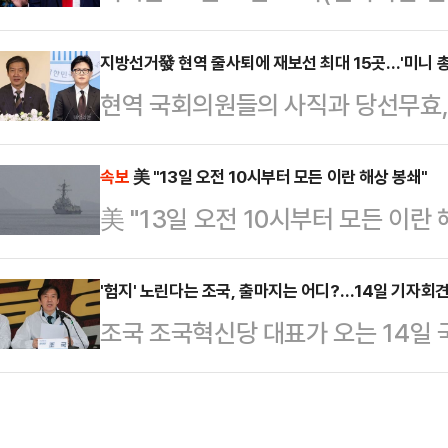
만을 봉쇄하기로 했다.AP통신에 따
택시기사 김모 씨는 현직 김동연 경
선박을 겨냥해 봉쇄를 시행한다고 밝
지방선거發 현역 줄사퇴에 재보선 최대 15곳…'미니 총
후보로 추미애 후보가 확정된 만큼 
현역 국회의원들의 사직과 당선무효,
국은 이란 항만을 드나드는 모든 선
의 의견을내놨다.국민의힘에 대해서는
6·3 지방선거와 함께 치러지는 국
것”이라며 “이번 작전은 13일 10
급할 가치조차 없…
총선' 양상으로 확대되고 있다. 주
속보
美 "13일 오전 10시부터 모든 이란 해상 봉쇄"
적에 관계없이 모든 선박에 적용된다
美 "13일 오전 10시부터 모든 이란 
하면서 여야 모두 총력전에 나설 전
도라고 설명했다. 다만 중부사령부는
'대선급' 대결 구도도 형성되고 있다
것은 아니다”며 …
'험지' 노린다는 조국, 출마지는 어디?…14일 기자회
이재명 대통령이 사직한 인천 계양을
조국 조국혁신당 대표가 오는 14일
효), 경기 평택을(이병진 당선무효),
다. 그동안 이른바 '험지'에 출마하
제·부안갑(신영대 …
지 주목된다.혁신당은 12일 언론 공