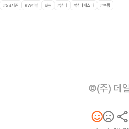
#SS시즌
#W컨셉
#봄
#뷰티
#뷰티페스타
#여름
©(주) 데