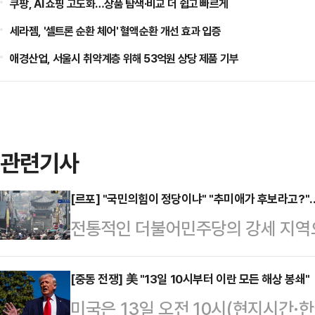
쿠팡, AI 쇼핑 고도화…상품 탐색·비교 더 쉽고 빠르게
세라젬, '셀트론 순환 체어' 혈액순환 개선 효과 입증
애경산업, 서울시 취약계층 위해 53억원 상당 제품 기부
관련기사
[르포] "국민의힘이 정당이냐" "추미애가 후보라고?"
전통적인 더불어민주당의 강세 지역으로
앞둔 현재 수원 민심은 전반적으로 민
한 피로감이 누적된 분위기가 팽배하
[중동 전쟁] 美 "13일 10시부터 이란 모든 해상 봉쇄"
미국은 13일 오전 10시(현지시간·한국시간 오후 11시)
서는 최근 당 행보를 향한 비판이 적