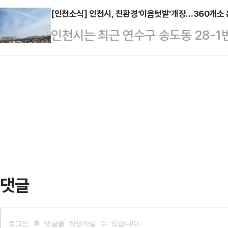
비스를 제공하는 가게로 가격과 위생
[인천소식] 인천시, 친환경‘이음텃밭’개장…360개소
장은 인천시와 군·구가 운영하는 유료
인천시는 최근 연수구 송도동 28-1
군·구에서 지정한다.지정 대상 업종은
3437면)이며, 전통시장 및 환승주
식’을 개최했다고 5일 밝혔다.‘이음
비스업체이며, 가맹사업자(프랜차이즈
은 제외될 수…
않는다. 지난 2020년 연수구 송도동
의 착한가격업소가 운영 중이며, 올해
로 운영 6년 차를 맞았다.특히 올해
획이다.착한가격업소로 지정되면 업소
1595명과 공동체 텃밭 41개소가 
전기료 등 공공요금 …
올해 규모를 확대해 시민텃밭 330개
운영한다.또 토종작물을 재배하는 
부를 …
댓글