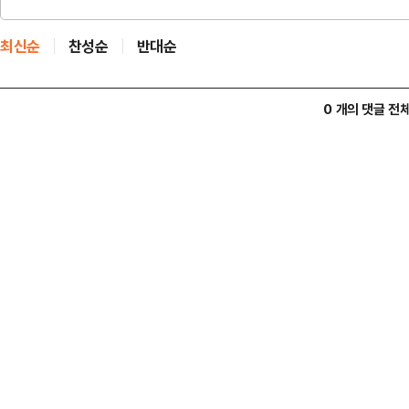
최신순
찬성순
반대순
0 개의 댓글 전