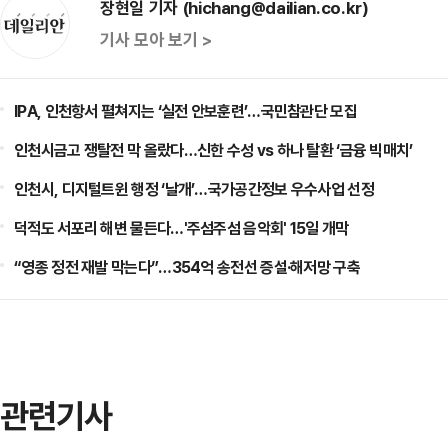
장현일 기자 (hichang@dailian.co.kr)
기사 모아 보기 >
IPA, 인천항서 펼쳐지는 ‘실전 안보훈련’…국민참관단 모집
인천시금고 쟁탈전 막 올랐다…신한 수성 vs 하나 탈환 ‘금융 빅매치’
인천시, 디지털트윈 행정 ‘날개’…국가공간정보 우수사업 선정
덕적도 서포리 해변 물든다…'주섬주섬 음악회' 15일 개막
“영종 정전 재발 막는다”…354억 송전선 증설·해저망 구축
관련기사