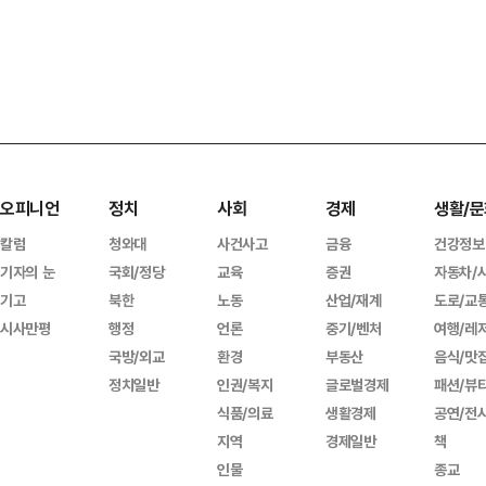
오피니언
정치
사회
경제
생활/문
칼럼
청와대
사건사고
금융
건강정보
기자의 눈
국회/정당
교육
증권
자동차/
기고
북한
노동
산업/재계
도로/교
시사만평
행정
언론
중기/벤처
여행/레
국방/외교
환경
부동산
음식/맛
정치일반
인권/복지
글로벌경제
패션/뷰
식품/의료
생활경제
공연/전
지역
경제일반
책
인물
종교