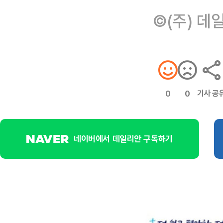
©(주) 데
기사 공
0
0
네이버에서 데일리안 구독하기