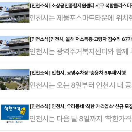
[인천소식] 소상공인종합지원센터 서구 복합클러스터
인천시는 제물포스마트타운에 위치
상공인복합클러스터로 이전한다고 
상 8층, 지하 2층 규모(연면적 1만
[인천소식]인천시, 올해 저소득층·고령자 집수리 67
인천시는 광역주거복지센터와 함께 
지점과 센터, 지역 소상공인 관련 단
생활여건 조성을 위해 ‘집수리 지원사
이다.인천신용보증재단은 이미 입주를
은 노후화된 주택에 거주하는 중위소
[인천소식] 인천시, 공영주차장 ‘승용차 5부제’시행
일부터 본격적인 업무를 시작할 예정
인천시는 오는 8일부터 인천시 내 
활 불편을 해소하고 주거 안전을 강
라 창업, 경영 개선, 상권 활성화, 
시행한다고 7일 밝혔다.‘승용차 5부
까지 군·구를 통해 대상자를 추천받아
적으로 연계되며 한 곳에서…
일별로 공영주차장 출입을 제한하는
[인천소식] 인천시, 우리동네 ‘착한 가격업소’ 신규 모
구를 선정 한 후 6월부터 집수리에 
인천시는 다음 달 8일까지 ‘착한가격
관리법에 따른 승용 자동차이며, 장애
10가구, 고령자의 신체 특성과 생활
한가격업소’는 효율적인 경영을 통해
승 차량과 전기차, 수소차, 긴급·특
업으로 57가구를 지원…