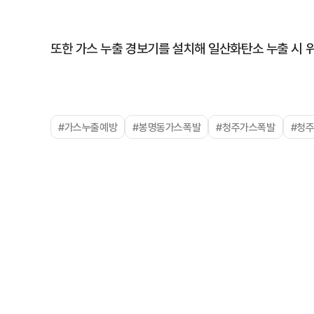
또한 가스 누출 경보기를 설치해 일산화탄소 누출 시 
#가스누출예방
#봉명동가스폭발
#청주가스폭발
#청