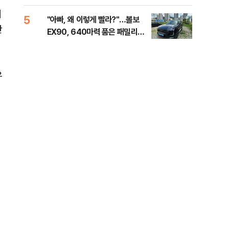
세제
지
5
10
"아빠, 왜 이렇게 빨라?"…볼보
병력
판
EX90, 640마력 품은 패밀리카
60
[시승기]
40
우