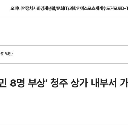
오피니언
정치
사회
경제
생활/문화
IT/과학
연예
스포츠
세계
수도권
포토
D-
사회일반
민 8명 부상' 청주 상가 내부서 