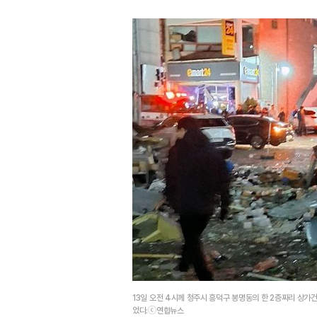
13일 오전 4시께 청주시 흥덕구 봉명동의 한 2층짜리 상가
었다.ⓒ연합뉴스