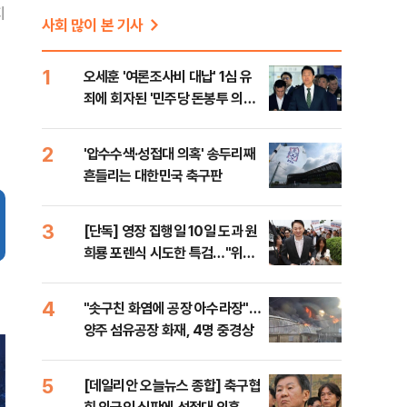
지
사회 많이 본 기사
1
오세훈 '여론조사비 대납' 1심 유
죄에 회자된 '민주당 돈봉투 의
혹'…왜?
2
'압수수색·성접대 의혹' 송두리째
흔들리는 대한민국 축구판
3
[단독] 영장 집행일 10일 도과 원
희룡 포렌식 시도한 특검…"위법
증거 수집" 지적
4
"솟구친 화염에 공장 아수라장"…
양주 섬유공장 화재, 4명 중경상
5
[데일리안 오늘뉴스 종합] 축구협