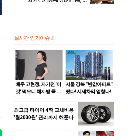
회 외국인 심판에 성접대 의혹, 李
대통령 20대 지지율 하락 의식했
나, 삼전닉스 올인은 금물, SK하
이닉스 프리마켓 시초가 논란 재
점화, 김민석 "과반 승리 가능성
99%" 등