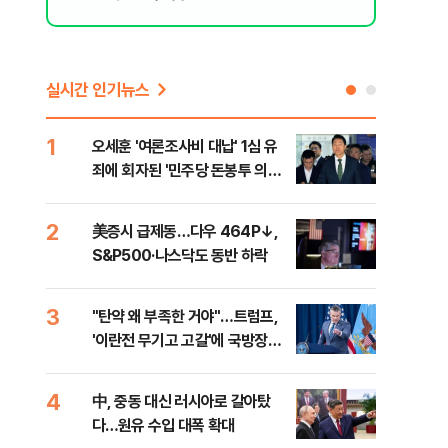
실시간 인기뉴스
1
6
오세훈 '여론조사비 대납' 1심 유
형소
죄에 회자된 '민주당 돈봉투 의
다…
혹'…왜?
지
2
7
美증시 급제동…다우 464P↓,
[단
S&P500·나스닥도 동반 하락
희룡
증거
3
8
"탄약 왜 부족한 거야"…트럼프,
美 
'이란전 무기고 고갈'에 국방장관
'출
질책
4
9
中, 중동 대신 러시아로 갈아탔
"오
다…원유 수입 대폭 확대
과정