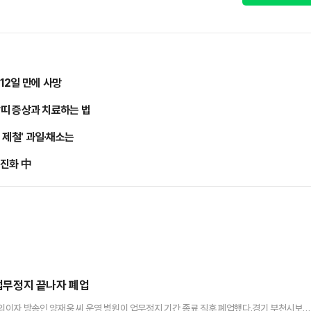
12일 만에 사망
 땀띠 증상과 치료하는 법
 제철' 과일·채소는
 진화 中
 업무정지 끝나자 폐업
의이자 방송인 양재웅 씨 운영 병원이 업무정지 기간 종료 직후 폐업했다.경기 부천시보건