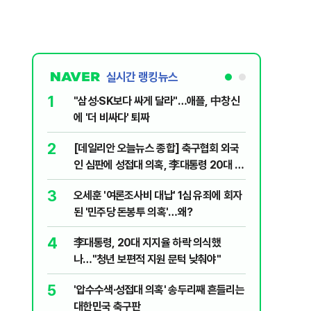
실시간 랭킹뉴스
1
6
"삼성·SK보다 싸게 달라"…애플, 中창신
2030은
에 '더 비싸다' 퇴짜
줄 알았나
리 헬스]
2
7
[데일리안 오늘뉴스 종합] 축구협회 외국
"캐리비
인 심판에 성접대 의혹, 李대통령 20대 지
다 달아나
지율 하락 의식했나, 삼전닉스 올인은 금
3
8
오세훈 '여론조사비 대납' 1심 유죄에 회자
"약만으론
물, SK하이닉스 프리마켓 시초가 논란 재
된 '민주당 돈봉투 의혹'…왜?
과학자의 
점화, 김민석 "과반 승리 가능성 99%" 등
4
9
李대통령, 20대 지지율 하락 의식했
레버리지 
나…"청년 보편적 지원 문턱 낮춰야"
지수로 
5
10
'압수수색·성접대 의혹' 송두리째 흔들리는
지진에 
대한민국 축구판
日 여성..