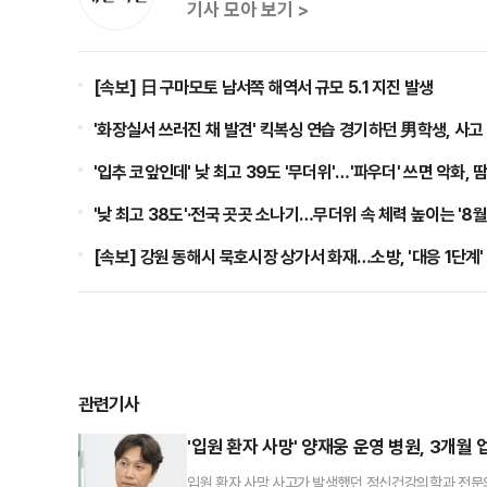
기사 모아 보기 >
[속보] 日 구마모토 남서쪽 해역서 규모 5.1 지진 발생
'화장실서 쓰러진 채 발견' 킥복싱 연습 경기하던 男학생, 사고 
'입추 코앞인데' 낮 최고 39도 '무더위'…'파우더' 쓰면 악화,
'낮 최고 38도'·전국 곳곳 소나기…무더위 속 체력 높이는 '8월
[속보] 강원 동해시 묵호시장 상가서 화재…소방, '대응 1단계'
관련기사
'입원 환자 사망' 양재웅 운영 병원, 3개월
입원 환자 사망 사고가 발생했던 정신건강의학과 전문