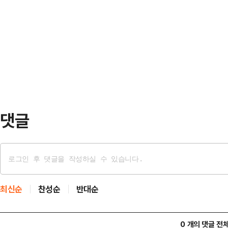
라"고 지시했다.강유정 청와대 수석대
전했다.당초 장 대표는 14일부터 1
령이 이같이 지시했다고 전했다.앞서 
서 상·하원 의원들을 만나 한미동맹, 
외면 한 냉동창고에서 불이 나 소방당
을 교…
재를 진압하던 소방공무원 2명이 냉동
채 발견됐다. 나머지 소방관 1명에 
석대변인은 이에…
댓글
최신순
찬성순
반대순
0 개의 댓글 전