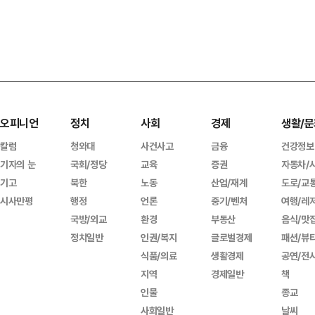
오피니언
정치
사회
경제
생활/문
칼럼
청와대
사건사고
금융
건강정보
기자의 눈
국회/정당
교육
증권
자동차/
기고
북한
노동
산업/재계
도로/교
시사만평
행정
언론
중기/벤처
여행/레
국방/외교
환경
부동산
음식/맛
정치일반
인권/복지
글로벌경제
패션/뷰
식품/의료
생활경제
공연/전
지역
경제일반
책
인물
종교
사회일반
날씨