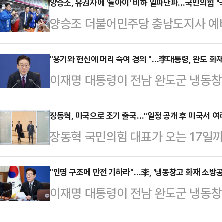
욕을 위해 국익을 훼손하는 자들을 
양승조, 유권자에 '돌아이' 비하 일파만파…국민의힘 "
양승조 더불어민주당 충남도지사 예
훈 전 국민의힘 대표는 "국익을 위
한 유권자를 향해 "돌아이구나"라고 
안 켜고 덜컥 끼어들어 놓고 비판하니
로 보고 있는지 그대로 드러났다"고
"용기와 헌신에 머리 숙여 경의 "…李대통령, 완도 화
표는 12일 페이스북을 통해 "이 대
이재명 대통령이 전남 완도군 냉동창
일 논평을 통해 "양 후보는 자신을
에서 말릴 사람 하나 없는가. 김현지
명이 사망한 것과 관련해 "마지막까지
는 인식을 보여줬다"고 비판했다.앞서
이같이 적었다…
통령은 12일 엑스(X·옛 트위터)를 
장동혁, 미국으로 조기 출국…"일정 공개 후 미국서 여
진행한 자신의 유튜브 채널 라이브 
장동혁 국민의힘 대표가 오는 17일
던 소방대원 두 분의 순직을 보고받았
"민주당이 아니다"라고 밝히자 "돌아
난 11일 출국했다. 당초 14일 출국
과 안전을 지키기 위해 가장 위험한
은 "반대 목소리는 조롱…
각계에서 면담 요청이 쇄도하자 변경
"인명 구조에 만전 기하라"…李, '냉동창고 화재 소방공
다"며 "그 용기와 헌신에 머리 숙여
이재명 대통령이 전남 완도군 냉동창
서 기자들과 만나 "미국 측의 요청에
이번 사고를 엄중히 받아들인다"며 
고를 당한 것과 관련해 "사고 수습과
"방미 일정이 공개되고 난 이후에 미
임무를 수…