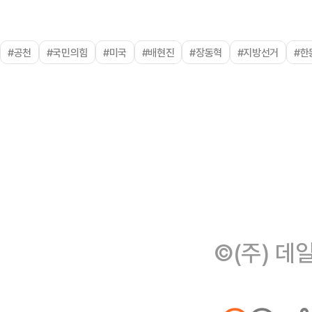
#공천
#국민의힘
#미국
#배현진
#장동혁
#지방선거
#한
©(주) 데