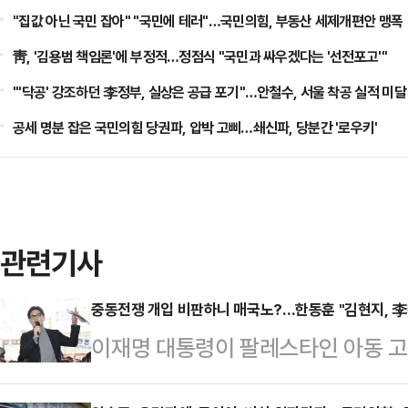
"집값 아닌 국민 잡아" "국민에 테러"…국민의힘, 부동산 세제개편안 맹폭
靑, '김용범 책임론'에 부정적…정점식 "국민과 싸우겠다는 '선전포고'"
"'닥공' 강조하던 李정부, 실상은 공급 포기"…안철수, 서울 착공 실적 미달
공세 명분 잡은 국민의힘 당권파, 압박 고삐…쇄신파, 당분간 '로우키'
관련기사
중동전쟁 개입 비판하니 매국노?…한동훈 "김현지, 李
이재명 대통령이 팔레스타인 아동 고
스라엘 정부와 외교적 분쟁을 벌이는