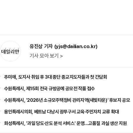
유진상 기자 (yjs@dailian.co.kr)
기사 모아 보기 >
추미애, 도지사 취임 후 3대 종단 종교지도자들과 첫 간담회
수원특례시, 제15회 전국 규방공예 공모전 작품 접수
수원특례시, '2026년 소규모주택정비 관리지역(새빛타운)' 후보지 공모
용인특례시의회, 베트남 다낭시 광푸구서 교육·주민자치 교류 확대
화성특례시, '과일 당도·산도 분석 서비스' 운영…고품질 과실 생산 지원