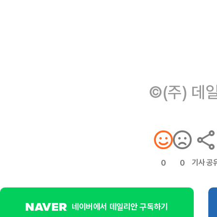
©(주) 데
기사 공
0
0
네이버에서 데일리안 구독하기