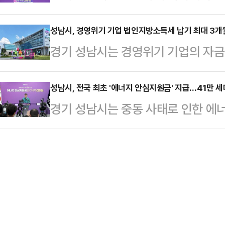
429억원을 증액하는 2차 추가경정
무화된 가운데 이들 노동취약계층의 
지역은 상습 정체 구간이…
일 밝혔다.이번 추경의 핵심은 '에
성남시, 경영위기 기업 법인지방소득세 납기 최대 3개
체 지원하고 있다.지원 대상은 △ 
경기 성남시는 경영위기 기업의 자금
98%인 420억원을 투입해 41만 
자(14개 직종)와 예술인, △ 이들과
기한을 최대 3개월 연장하고, 납부
부의 소득 하위 70% 이하 국민 대
미만 영세사업주다. 대상…
를 지원한다고 8일 밝혔다. 단, 납
성남시, 전국 최초 '에너지 안심지원금' 지급…41만 세
복해서 받을 수 있다.시는 '에너지 기
경기 성남시는 중동 사태로 인한 에너
30일까지 완료해야 한다.납부기한 3
로 다음 달 초부터 지급할 계획이다
정을 지원하기 위해 전국 최초로 '
화로 어려움을 겪는 기업의 자금 유동
다.시는 소…
6일 밝혔다.신상진 시장은 이날 오전
이 감소한 수출 중소·중견기업과 석
로 인한 에너지 가격 상승이 시민의
업 등을 대상으로 한다. 특히 국세(
다"며 "정부의 판단을 기다리기보다
별도 신청 없이 법…
의 생활 안정을 지키겠다"고 밝혔다.이