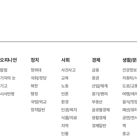
오피니언
정치
사회
경제
생활/문
칼럼
청와대
사건사고
금융
건강정보
기자의 눈
국회/정당
교육
증권
자동차/
기고
북한
노동
산업/재계
도로/교
시사만평
행정
언론
중기/벤처
여행/레
국방/외교
환경
부동산
음식/맛
정치일반
인권/복지
글로벌경제
패션/뷰
식품/의료
생활경제
공연/전
지역
경제일반
책
인물
종교