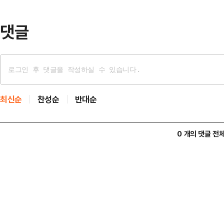
기준 성남시에 주민등록을 둔 약 41
원씩 총 41…
댓글
최신순
찬성순
반대순
0 개의 댓글 전