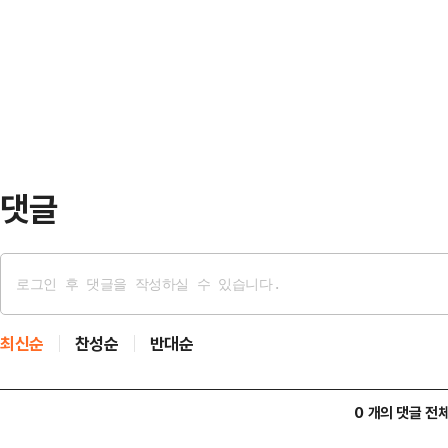
도권을 잡으려는 의도로 보인다는 관
대표는 11일 오후 수원 팔달문 인근
등에 따르면 중동지역을 관할하는 미
원에…
군 유도미사일 구축함 2척이 호르무
병력이 호르무즈 해협의 기뢰 제거 여
이 호르무즈 해협을 …
댓글
최신순
찬성순
반대순
0 개의 댓글 전