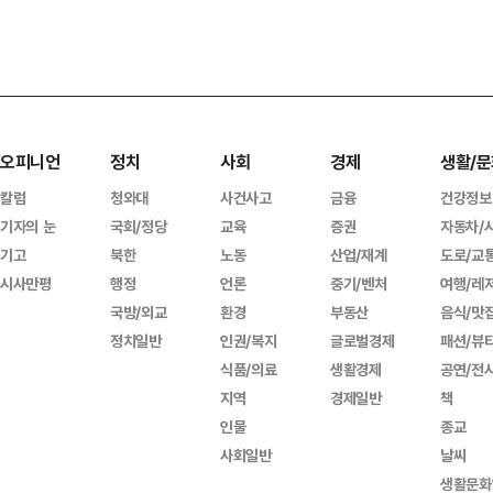
오피니언
정치
사회
경제
생활/문
칼럼
청와대
사건사고
금융
건강정보
기자의 눈
국회/정당
교육
증권
자동차/
기고
북한
노동
산업/재계
도로/교
시사만평
행정
언론
중기/벤처
여행/레
국방/외교
환경
부동산
음식/맛
정치일반
인권/복지
글로벌경제
패션/뷰
식품/의료
생활경제
공연/전
지역
경제일반
책
인물
종교
사회일반
날씨
생활문화