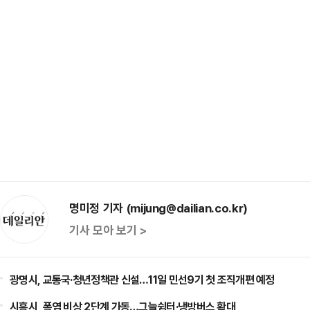
명미정 기자 (mijung@dailian.co.kr)
기사 모아 보기 >
광명시, 교통국·청년정책관 신설…11일 민선9기 첫 조직개편 예정
시흥시, 폭염 비상 2단계 가동…그늘쉼터·냉방버스 확대