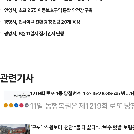
안양시, 초교 25곳 아동보호구역 통합 안전망 구축
광명시, 업사이클·친환경 창업팀 20개 육성
광명시, 8월 11일자 정기인사 단행
관련기사
1219회 로또 1등 당첨번호 '1·2·15·28·39·45'번
11일 동행복권은 제1219회 로또 당첨번
밝혔다. 보너스 번호는 31번이다. 
12명으로, 각각 25억823만원씩 
[르포] '스윙보터' 천안 "둘 다 싫다"…'보수 텃밭' 보