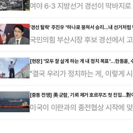
여야 6·3 지방선거 경선이 막바지로
치한 2등은 77명으로 6514만원씩
청남도 민심의 향배에 관심이 쏠리고 
3079명으로 1인당 당첨금은 162
찾은 충남 최대 도시이자 스윙 지
'경선 탈락' 주진우 "하나로 뭉쳐서 승리…내 선거처럼
만733명으로 고정 당첨금 5만원을 
국민의힘 부산시장 후보 경선에서 고
모두에 회의적인 분위기였다. 보수 
256만905명에게는 고정 당첨금 5
본선 승리를 돕겠다고 밝혔다.주진우 
와 국민의힘 내 갈등의 영향으로 보수
북에 부산시민과 국민의힘 당원을 향
[현장] "모두 잘 살게 하는 게 내 정치 목표"…한동훈,
었다.현재 민주당에선 양승조 전 충
"결국 우리가 정치하는 게, 이렇게 
사드린다"며 "박형준 시장님께도 진
있다. 국민의힘은 지난달 김태흠 충
분들 등 모두 잘 사게 하자는 게 나의
"새로운 부산, 새로운 정치에 대한 
확정했다.천안역 앞…
거웠다."부산 북구갑 출마가 유력하
[중동 전쟁] 美 군함, 기뢰 제거 호르무즈 첫 진입…
들의 뜻을 깊이 새기겠다. 저는 늘 
미국이 이란과의 종전협상 시작에 맞
'보수의 심장' 대구에서 시작한 전통
힘과 대한민국을 지키기 위해 선봉에 
했다. 미국과 이란의 종전 협상이 진
'정치 1번지' 수원에서 마무리했다.
하나로 뭉쳐서 승…
쇄’를 강력한 협상 카드로 내세우고 
다가오면서 향후 행보의 무게중심이 