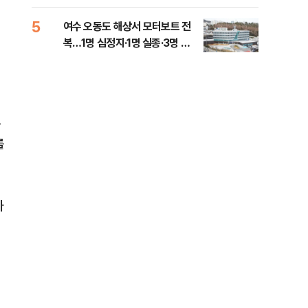
5
10
여수 오동도 해상서 모터보트 전
인천
복…1명 심정지·1명 실종·3명 경
대…
상
는
를
가