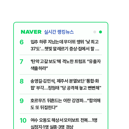
실시간 랭킹뉴스
6
대학로에 대한
입추 하루 지났는데 무더위 맹위 '낮 최고
37도'…햇빛 알레르기 증상·집에서 할 수
있는 치료법 [오늘 날씨]
7
살인사건, 미
‘탄약 고갈 보도’에 격노한 트럼프 “유출자
실체는?
색출하라”
8
어린이 숨져…
송영길·김민석, 제주서 분열보단 '통합·화
합' 부각…정청래 "당 공격해 놓고 뻔뻔해"
9
' 질타?…국
호르무즈 뒤흔드는 이란 강경파…“합의해
도 또 뒤집힌다”
10
"금도 넘지
여수 오동도 해상서 모터보트 전복…1명
보, 제주서
심정지·1명 실종·3명 경상