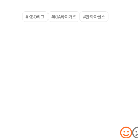
#KBO리그
#KIA타이거즈
#한화이글스