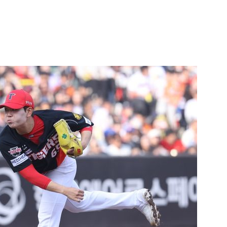
1
신동엽의 ‘농담’으로 드러난 
‘대중적 편견’ [이슈]
2
"숙련된 모습" 통영 60대女 
제로 갈 가능성 있나…범인의 
3
천안 교회서 의식 잃은 11세 
경찰, 학대 치사 여부 수사
4
李, '개미 반발'에 'ISA 개편안
민의힘 "'남 탓 쇼' 멈춰라"
5
"정청래, 李 모욕에 침묵" vs 
말라"…친명-친청 최고위원 후