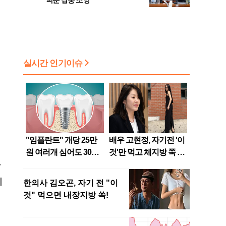
파문 집중 조명
대
올
상
이