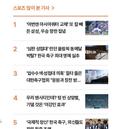
스포츠 많이 본 기사
1
‘이번엔 아시아쿼터 교체’ 또 칼 빼
든 삼성, 우승 향한 집념
2
‘심판 성접대’ 런던 올림픽 동메달
박탈? 한국 축구 최대 명예 실추
3
'압수수색·성접대 의혹' 질타 들은
대한축구협회 "응원과 칭찬 받을
수 있는 조직으로…"
밑
4
우리 맨시티인데? 텅 빈 상암벌,
기댈 것은 ‘이강인 효과’
.
5
‘국제적 망신’ 한국 축구, 외신들도