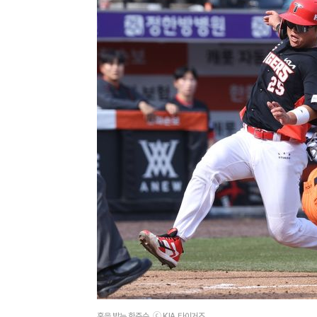
홈을 밟는 한준수. ⓒ KIA 타이거즈