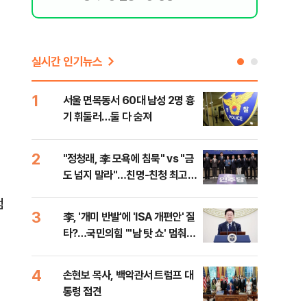
실시간 인기뉴스
1
6
서울 면목동서 60대 남성 2명 흉
"결
기 휘둘러…둘 다 숨져
·청
2
7
"정청래, 李 모욕에 침묵" vs "금
평택
도 넘지 말라"…친명-친청 최고위
레일
원 후보, 제주서 격돌
점
3
8
李, '개미 반발'에 'ISA 개편안' 질
송영
타?…국민의힘 "'남 탓 쇼' 멈춰
'통
라"
격해
.
4
9
손현보 목사, 백악관서 트럼프 대
강원
통령 접견
피서