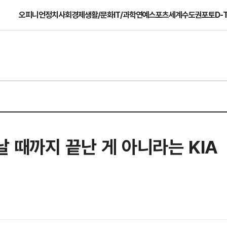
오피니언
정치
사회
경제
생활/문화
IT/과학
연예
스포츠
세계
수도권
포토
D-
날 때까지 끝난 게 아니라는 KIA