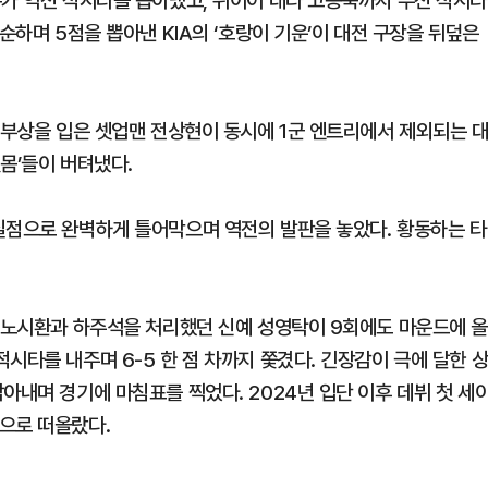
수가 역전 적시타를 뽑아냈고, 뒤이어 대타 고종욱까지 우전 적시타
순하며 5점을 뽑아낸 KIA의 ‘호랑이 기운’이 대전 구장을 뒤덮은
 부상을 입은 셋업맨 전상현이 동시에 1군 엔트리에서 제외되는 
잇몸’들이 버텨냈다.
실점으로 완벽하게 틀어막으며 역전의 발판을 놓았다. 황동하는 타
해 노시환과 하주석을 처리했던 신예 성영탁이 9회에도 마운드에 
시타를 내주며 6-5 한 점 차까지 쫓겼다. 긴장감이 극에 달한 
아내며 경기에 마침표를 찍었다. 2024년 입단 이후 데뷔 첫 세
으로 떠올랐다.