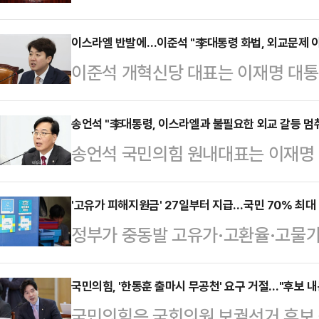
비유한 발언을 두고 이스라엘 외부무
경솔한 발언이 결국 외교 문제로 비화
이스라엘 반발에…이준석 "李대통령 화법, 외교문제 
이준석 개혁신당 대표는 이재명 대통
페이스북에 "이스라엘 외무부가 공식
라엘 정부가 공개 반발한 것과 관련해
직접 거론하며 '용납할 수 없으며 강
켰다고 지적했다.이준석 대표는 11
송언석 "李대통령, 이스라엘과 불필요한 외교 갈등 멈
로 항의했다"며 이같이 말했다.나 의
송언석 국민의힘 원내대표는 이재명
목적하셨다면 모를까, 외교적으로 대
트 추모일 전날에 유대인 학살을 전혀
에서 공개 충돌한 것을 두고 "민감
어 버렸다"며 "어제 대통령께서 일을
적 결례를 넘어선 심각…
한 외교 갈등을 중단해야 한다"고 밝
'고유가 피해지원금' 27일부터 지급…국민 70% 최대
상황을 정리하고 수습하려는 노력을
정부가 중동발 고유가·고환율·고물가
에 "이재명 대통령의 SNS상 가짜
공식적으로 언급하는 상황에 이르렀으
'고유가 피해지원금'을 지급한다.정
성명을 내고, 여기에 대통령이 다시 
말했다.이 대표는 "대…
동 브리핑을 열고 고유가 피해지원금
국민의힘, '한동훈 출마시 무공천' 요구 거절…"후보 내
다"며 이같이 말했다.송 원내대표는
국민의힘은 국회의원 보궐선거 후보 
르면 이번 지원금은 총 6조1000억