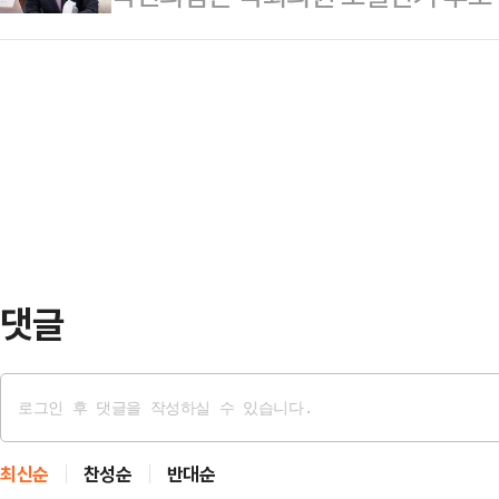
국가원수인 대통령이 타국 정부로부터
것은 수권정당의 의무"라고 밝혔다.
1조3000억원이 투입된다.지원 대상
은 않다"며 "하지만 다른 나…
에서 기자들과 만나 "정권을 가져와
수급자에게는 55만원, 차상위계층과
을 소홀히 할 생각은 없다"며 이같이
비수도권 거주자는 5만원이 추가 지
북구갑 보궐선거에 무소속으로 출마
라 수도권 10만원, …
한다는 서병수 북구갑 당협위원장의 
변인은 "이번 지방선거는 이재명 정
다"며 "그런 차원에서라도 …
댓글
최신순
찬성순
반대순