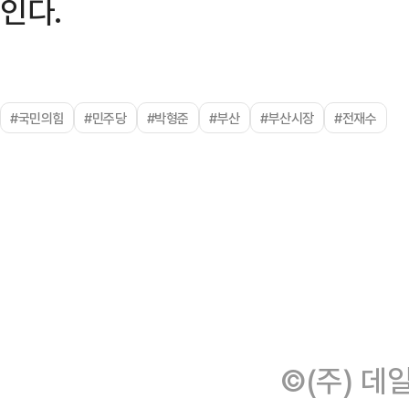
인다.
#국민의힘
#민주당
#박형준
#부산
#부산시장
#전재수
©(주) 데