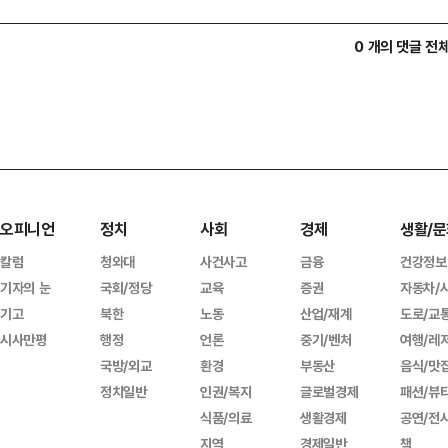
0 개의 댓글 전
오피니언
정치
사회
경제
생활/문
칼럼
청와대
사건사고
금융
건강정보
기자의 눈
국회/정당
교육
증권
자동차/
기고
북한
노동
산업/재계
도로/교
시사만평
행정
언론
중기/벤처
여행/레
국방/외교
환경
부동산
음식/맛
정치일반
인권/복지
글로벌경제
패션/뷰
식품/의료
생활경제
공연/전
지역
경제일반
책