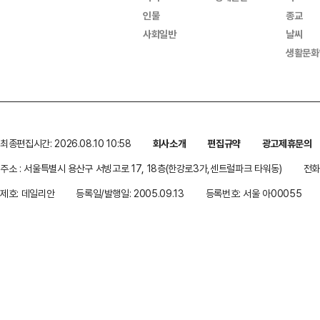
인물
종교
사회일반
날씨
생활문화
최종편집시간: 2026.08.10 10:58
회사소개
편집규약
광고제휴문의
주소 : 서울특별시 용산구 서빙고로 17, 18층(한강로3가,센트럴파크 타워동)
전화 
제호: 데일리안
등록일/발행일: 2005.09.13
등록번호: 서울 아00055