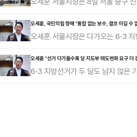
오세훈 서울시장은 8일 서울 중구 
"정원오 후보에게는 어떻게 서울의 
인 부동산 대출 규제부터 철회하라고
장 조성사업 추진 현황을 점검했다.
로드맵이나 실행 계획이 보이지 않는다
보는 이날 공개된 동아일보…
공모를 통해 최종 선정된 설계안에 
오세훈, 국민의힘 향해 "통합 없는 보수, 결코 이길 수 
'스승 박원순'의 그늘에서 벗어나 
오세훈 서울시장은 다가오는 6·3 지
이날 신중앙시장 상인회 사무실에서
다"고 촉구했다.오 시장은 10일 오
무너지고, 통합 없는 보수는 결코 이
부터 사업 전반에 대한 설명을 듣고
계자가 돼야 한다'며…
해 목소리를 높였다.오 시장은 7일 
오세훈 "선거 다가올수록 당 지도부 태도변화 요구 더 
시장 디자인혁신 전통시장 조성사업
6·3 지방선거가 두 달도 남지 않은
도에 올려놓은 변화를 완성할 것인지
신 전통시장 사업이다. 전통시장의 
가올수록 당 지도부의 태도 변화를 
가를 중대한 갈림길"이라며 이같이 적
통해 경쟁력을 강화하고 새로운 활
것"이라고 예상했다.그는 6일 저녁 채
4·7 서울시장 보궐선거에서 당선돼
제 공천이 어느 정도 마무리가 돼 가
언급했다.이어 "시민 여러분은 민주당
목소리를 내지 못했던 사람들이 목소
로 세우는…
나가는 사람은 없다. 이기기 위해서