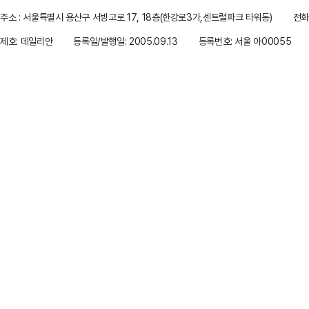
주소 : 서울특별시 용산구 서빙고로 17, 18층(한강로3가,센트럴파크 타워동)
전화 
제호: 데일리안
등록일/발행일: 2005.09.13
등록번호: 서울 아00055