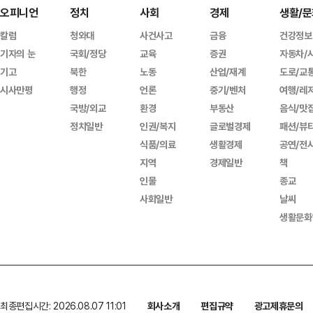
오피니언
정치
사회
경제
생활/문
칼럼
청와대
사건사고
금융
건강정보
기자의 눈
국회/정당
교육
증권
자동차/
기고
북한
노동
산업/재계
도로/교
시사만평
행정
언론
중기/벤처
여행/레
국방/외교
환경
부동산
음식/맛
정치일반
인권/복지
글로벌경제
패션/뷰
식품/의료
생활경제
공연/전
지역
경제일반
책
인물
종교
사회일반
날씨
생활문화
최종편집시간: 2026.08.07 11:01
회사소개
편집규약
광고제휴문의